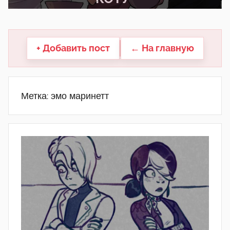
другие.
+ Добавить пост
← На главную
Метка:
эмо маринетт