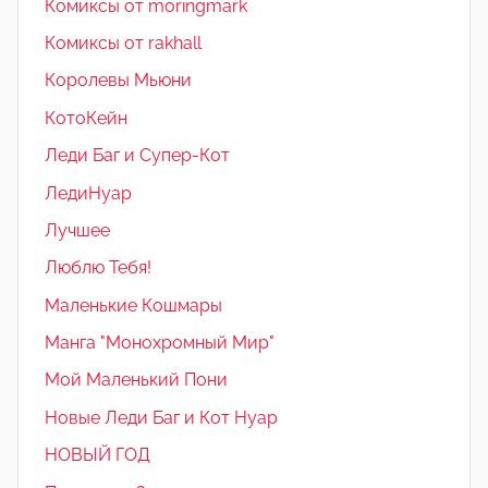
Комиксы от moringmark
Комиксы от rakhall
Королевы Мьюни
КотоКейн
Леди Баг и Супер-Кот
ЛедиНуар
Лучшее
Люблю Тебя!
Маленькие Кошмары
Манга "Монохромный Мир"
Мой Маленький Пони
Новые Леди Баг и Кот Нуар
НОВЫЙ ГОД