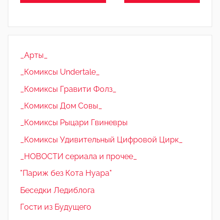
_Арты_
_Комиксы Undertale_
_Комиксы Гравити Фолз_
_Комиксы Дом Совы_
_Комиксы Рыцари Гвиневры
_Комиксы Удивительный Цифровой Цирк_
_НОВОСТИ сериала и прочее_
"Париж без Кота Нуара"
Беседки Ледиблога
Гости из Будущего