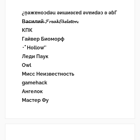
¿n̯ǝжɐноɔdǝu ǝиɯиʚεɐd ǝvɐиdǝɔ ʚ ǝɓГ
В̶а̶с̶и̶л̶и̶й̶ 𝓕𝓻𝓮𝓪𝓴𝓢𝓴𝓮𝓵𝓮𝓽𝓸𝓷.
КПК
Гайвер Биоморф
･ﾟHollow’°
Леди Паук
Owl
Мисс Неизвестность
gamehack
Ангелок
Мастер Фу