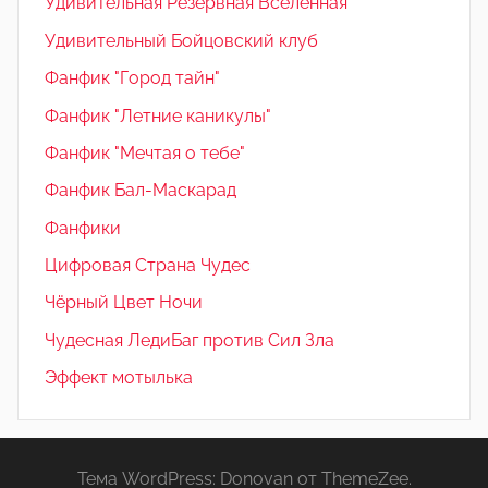
Удивительная Резервная Вселенная
Удивительный Бойцовский клуб
Фанфик "Город тайн"
Фанфик "Летние каникулы"
Фанфик "Мечтая о тебе"
Фанфик Бал-Маскарад
Фанфики
Цифровая Страна Чудес
Чёрный Цвет Ночи
Чудесная ЛедиБаг против Сил Зла
Эффект мотылька
Тема WordPress: Donovan от ThemeZee.