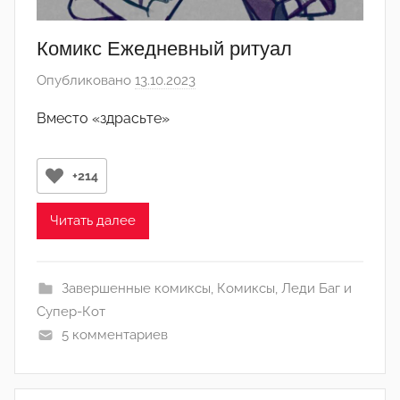
Комикс Ежедневный ритуал
Опубликовано
13.10.2023
а
в
Вместо «здрасьте»
т
о
р
+214
о
м
Читать далее
Л
а
Завершенные комиксы
,
Комиксы
,
Леди Баг и
н
Супер-Кот
а
5 комментариев
(
р
е