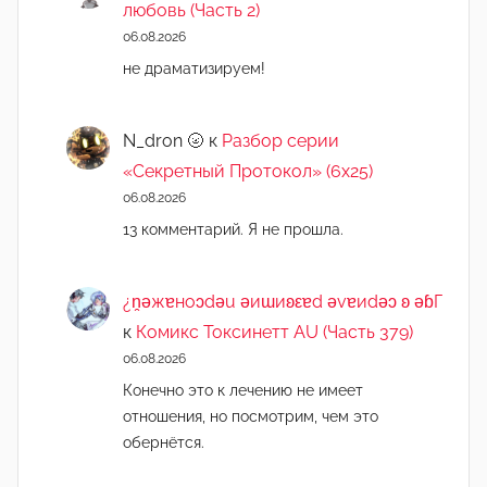
любовь (Часть 2)
06.08.2026
не драматизируем!
N_dron 🌝
к
Разбор серии
«Секретный Протокол» (6х25)
06.08.2026
13 комментарий. Я не прошла.
¿n̯ǝжɐноɔdǝu ǝиɯиʚεɐd ǝvɐиdǝɔ ʚ ǝɓГ
к
Комикс Токсинетт AU (Часть 379)
06.08.2026
Конечно это к лечению не имеет
отношения, но посмотрим, чем это
обернётся.