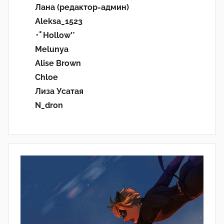
Лана (редактор-админ)
Aleksa_1523
･ﾟHollow'°
Melunya
Alise Brown
Chloe
Лиза Усатая
N_dron