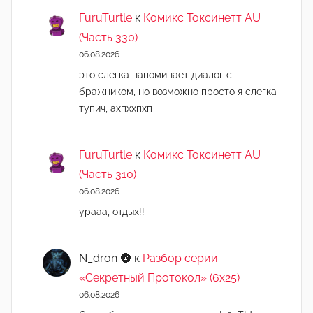
FuruTurtle
к
Комикс Токсинетт AU
(Часть 330)
06.08.2026
это слегка напоминает диалог с
бражником, но возможно просто я слегка
тупич, ахпххпхп
FuruTurtle
к
Комикс Токсинетт AU
(Часть 310)
06.08.2026
урааа, отдых!!
N_dron 🌚
к
Разбор серии
«Секретный Протокол» (6х25)
06.08.2026