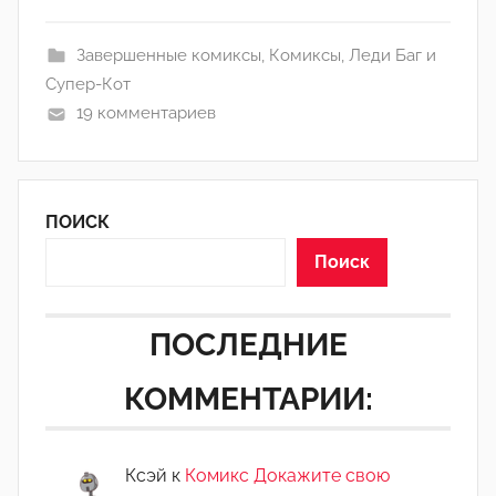
l
Завершенные комиксы
,
Комиксы
,
Леди Баг и
e
Супер-Кот
k
19 комментариев
s
a
_
1
ПОИСК
5
2
Поиск
3
ПОСЛЕДНИЕ
КОММЕНТАРИИ:
Ксэй
к
Комикс Докажите свою