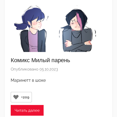
д
а
к
т
о
р
-
а
д
Комикс Милый парень
м
Опубликовано
05.10.2023
а
и
в
н
Маринетт в шоке
т
)
о
р
+209
о
м
Читать далее
A