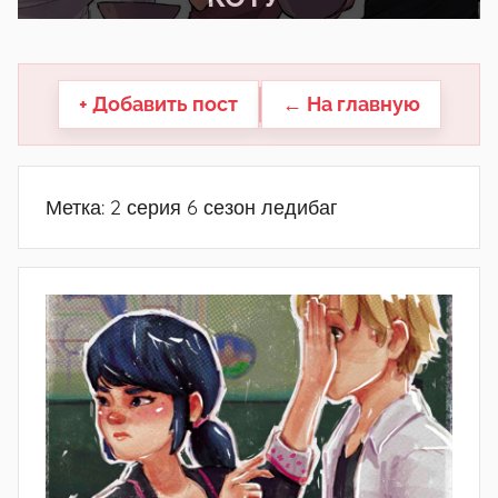
другие.
+ Добавить пост
← На главную
Метка:
2 серия 6 сезон ледибаг