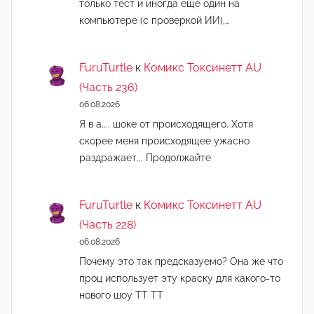
только тест и иногда еще один на
компьютере (с проверкой ИИ),…
FuruTurtle
к
Комикс Токсинетт AU
(Часть 236)
06.08.2026
Я в а.... шоке от происходящего. Хотя
скорее меня происходящее ужасно
раздражает... Продолжайте
FuruTurtle
к
Комикс Токсинетт AU
(Часть 228)
06.08.2026
Почему это так предсказуемо? Она же что
проц использует эту краску для какого-то
нового шоу ТТ ТТ