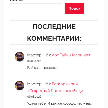
д
а
Поиск
к
т
ПОСЛЕДНИЕ
о
р
КОММЕНТАРИИ:
-
а
д
Мастер ФУ
к
Арт Тайны Маринетт
м
06.08.2026
и
Вай какая красота!
н
)
Мастер ФУ
к
Разбор серии
«Секретный Протокол» (6х25)
06.08.2026
Удачи тебе! И как же хорошо, что у нас