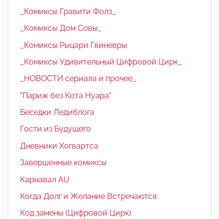
_Комиксы Гравити Фолз_
_Комиксы Дом Совы_
_Комиксы Рыцари Гвиневры
_Комиксы Удивительный Цифровой Цирк_
_НОВОСТИ сериала и прочее_
"Париж без Кота Нуара"
Беседки Ледиблога
Гости из Будущего
Дневники Хогвартса
Завершенные комиксы
Карнавал AU
Когда Долг и Желание Встречаются
Код замены (Цифровой Цирк)