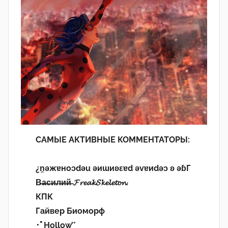
САМЫЕ АКТИВНЫЕ КОММЕНТАТОРЫ:
¿n̯ǝжɐноɔdǝu ǝиɯиʚεɐd ǝvɐиdǝɔ ʚ ǝɓГ
В̶а̶с̶и̶л̶и̶й̶ 𝓕𝓻𝓮𝓪𝓴𝓢𝓴𝓮𝓵𝓮𝓽𝓸𝓷.
КПК
Гайвер Биоморф
･ﾟHollow’°