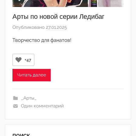
Арты по новой серии Ледибаг
Опубликовано
27.01.2025
а
в
Творчество для фанатов!
т
о
р
+47
о
м
Читать далее
Л
а
_Арты_
н
Один комментарий
а
(
р
е
ПОИСК