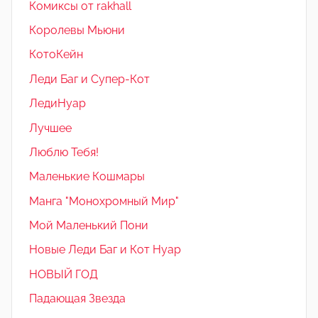
Комиксы от rakhall
Королевы Мьюни
КотоКейн
Леди Баг и Супер-Кот
ЛедиНуар
Лучшее
Люблю Тебя!
Маленькие Кошмары
Манга "Монохромный Мир"
Мой Маленький Пони
Новые Леди Баг и Кот Нуар
НОВЫЙ ГОД
Падающая Звезда