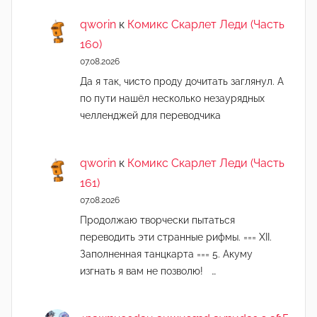
qworin
к
Комикс Скарлет Леди (Часть
160)
07.08.2026
Да я так, чисто проду дочитать заглянул. А
по пути нашёл несколько незаурядных
челленджей для переводчика
qworin
к
Комикс Скарлет Леди (Часть
161)
07.08.2026
Продолжаю творчески пытаться
переводить эти странные рифмы. === XII.
Заполненная танцкарта === 5. Акуму
изгнать я вам не позволю! …