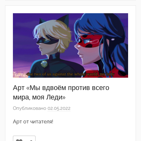
Арт «Мы вдвоём против всего
мира, моя Леди»
Опубликовано
02.05.2022
а
в
Арт от читателя!
т
о
р