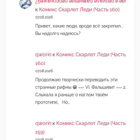
¿n̯ǝжɐноɔdǝu ǝиɯиʚεɐd ǝvɐиdǝɔ ʚ ǝɓГ
к
Комикс Скарлет Леди (Часть 160)
07.08.2026
Привет, какие люди, вроде всё закрепил...
Вы надолго надеюсь?
qworin
к
Комикс Скарлет Леди (Часть
160)
07.08.2026
Продолжаю творчески переводить эти
странные рифмы 😁 === VI. Фальшивит === 2.
Слыхала я раньше о наглом твоём
прототипе, Но…
qworin
к
Комикс Скарлет Леди (Часть
159)
07.08.2026