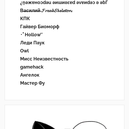
¿n̯ǝжɐноɔdǝu ǝиɯиʚεɐd ǝvɐиdǝɔ ʚ ǝɓГ
В̶а̶с̶и̶л̶и̶й̶ 𝓕𝓻𝓮𝓪𝓴𝓢𝓴𝓮𝓵𝓮𝓽𝓸𝓷.
КПК
Гайвер Биоморф
･ﾟHollow’°
Леди Паук
Owl
Мисс Неизвестность
gamehack
Ангелок
Мастер Фу