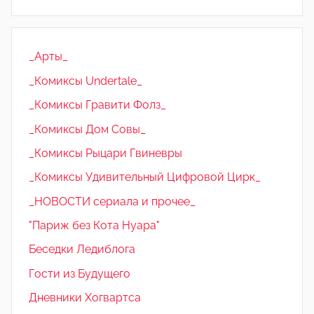
_Арты_
_Комиксы Undertale_
_Комиксы Гравити Фолз_
_Комиксы Дом Совы_
_Комиксы Рыцари Гвиневры
_Комиксы Удивительный Цифровой Цирк_
_НОВОСТИ сериала и прочее_
"Париж без Кота Нуара"
Беседки Ледиблога
Гости из Будущего
Дневники Хогвартса