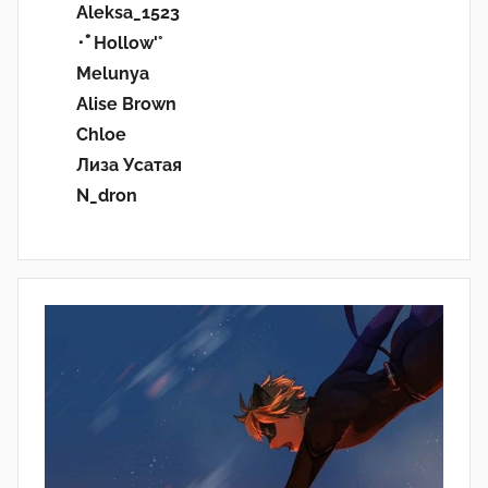
Aleksa_1523
･ﾟHollow'°
Melunya
Alise Brown
Chloe
Лиза Усатая
N_dron