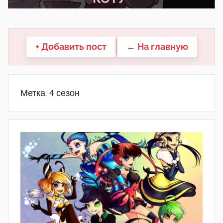
другие.
+ Добавить пост
← На главную
Метка:
4 сезон