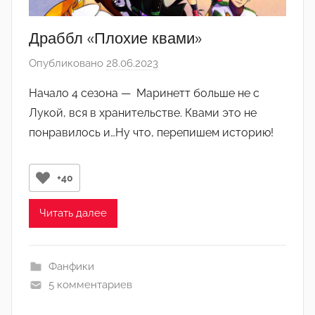
Драббл «Плохие квами»
Опубликовано
28.06.2023
а
в
Начало 4 сезона — Маринетт больше не с
т
Лукой, вся в хранительстве. Квами это не
о
понравилось и…Ну что, перепишем историю!
р
о
м
+40
N
_
Читать далее
d
r
o
Фанфики
n
5 комментариев
🌚