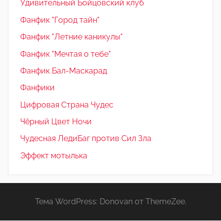
Удивительный Бойцовский клуб
Фанфик "Город тайн"
Фанфик "Летние каникулы"
Фанфик "Мечтая о тебе"
Фанфик Бал-Маскарад
Фанфики
Цифровая Страна Чудес
Чёрный Цвет Ночи
Чудесная ЛедиБаг против Сил Зла
Эффект мотылька
Тема WordPress: Donovan от ThemeZee.