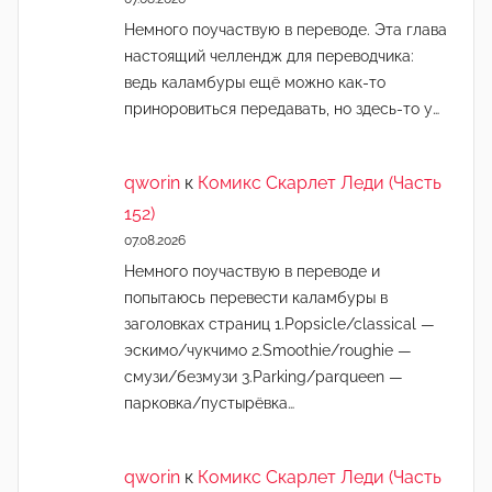
Немного поучаствую в переводе. Эта глава
настоящий челлендж для переводчика:
ведь каламбуры ещё можно как-то
приноровиться передавать, но здесь-то у…
qworin
к
Комикс Скарлет Леди (Часть
152)
07.08.2026
Немного поучаствую в переводе и
попытаюсь перевести каламбуры в
заголовках страниц 1.Popsicle/classical —
эскимо/чукчимо 2.Smoothie/roughie —
смузи/безмузи 3.Parking/parqueen —
парковка/пустырёвка…
qworin
к
Комикс Скарлет Леди (Часть