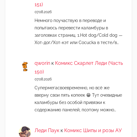
151)
07.08.2026
Немного поучаствую в переводе и
попытаюсь перевести каламбуры в
заголовках страниц. 1.Hot dog/Cold dog —
Хот-дог/Хот-кэт или Cocucka в тесте/в…
qworin
к
Комикс Скарлет Леди (Часть
150)
07.08.2026
Супермегасвоевременно, но всё же
вверну свои пять копеек 😁 Тут очевидные
каламбуры без особой привязки к
содержанию панелей, поэтому можно…
Леди Паук
к
Комикс Шипы и розы АУ