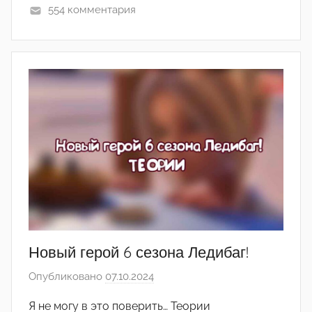
554 комментария
(
р
е
д
а
к
т
о
р
-
а
д
м
и
Новый герой 6 сезона Ледибаг!
н
Опубликовано
07.10.2024
а
)
в
Я не могу в это поверить… Теории