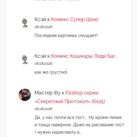
Ксэй
к
Комикс Супер Шанс
06.08.2026
Последняя картинка смущает!
Ксэй
к
Комикс Кошмары Леди Баг…
06.08.2026
как же грустно!
Мастер Фу
к
Разбор серии
«Секретный Протокол» (6х25)
06.08.2026
Да, у нас почти все тест... Ну кроме пения
и танца наверное. Даже на рисование тест
+ нужно нарисовать в…