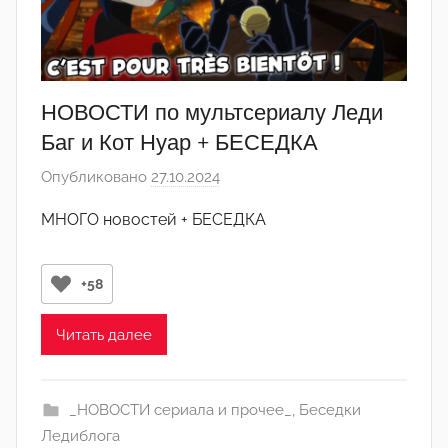
-
а
д
м
НОВОСТИ по мультсериалу Леди
и
Баг и Кот Нуар + БЕСЕДКА
н
Опубликовано
27.10.2024
а
)
в
МНОГО новостей + БЕСЕДКА
т
о
р
+58
о
м
Читать далее
Л
а
_НОВОСТИ сериала и прочее_
,
Беседки
н
Ледиблога
а