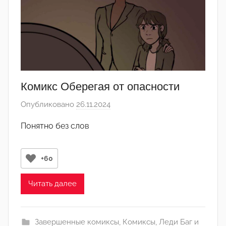
к
т
о
р
-
а
д
Комикс Оберегая от опасности
м
Опубликовано
26.11.2024
а
и
в
н
Понятно без слов
т
)
о
р
+60
о
м
Читать далее
Л
а
Завершенные комиксы
,
Комиксы
,
Леди Баг и
н