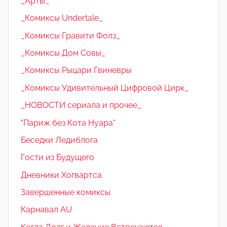
_Арты_
_Комиксы Undertale_
_Комиксы Гравити Фолз_
_Комиксы Дом Совы_
_Комиксы Рыцари Гвиневры
_Комиксы Удивительный Цифровой Цирк_
_НОВОСТИ сериала и прочее_
"Париж без Кота Нуара"
Беседки Ледиблога
Гости из Будущего
Дневники Хогвартса
Завершенные комиксы
Карнавал AU