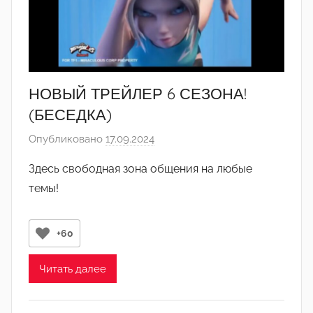
-
а
д
м
и
НОВЫЙ ТРЕЙЛЕР 6 СЕЗОНА!
н
(БЕСЕДКА)
)
Опубликовано
17.09.2024
а
в
Здесь свободная зона общения на любые
т
темы!
о
р
о
+60
м
Л
Читать далее
а
н