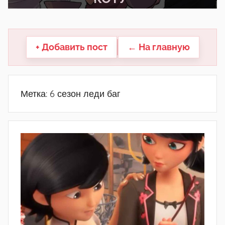
другие.
+ Добавить пост
← На главную
Метка:
6 сезон леди баг