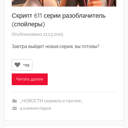
Скрипт 611 серии разоблачитель
(спойлеры)
Опубликовано
21.03.2025
а
в
Завтра выйдет новая серия, вы готовы?
т
о
р
+25
о
м
Читать далее
Л
а
_НОВОСТИ сериала и прочее_
н
4 комментария
а
(
р