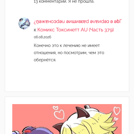
13 комментарий. Я не прошла.
¿n̯ǝжɐноɔdǝu ǝиɯиʚεɐd ǝvɐиdǝɔ ʚ ǝɓГ
к
Комикс Токсинетт AU (Часть 379)
06.08.2026
Конечно это к лечению не имеет
отношения, но посмотрим, чем это
обернётся.