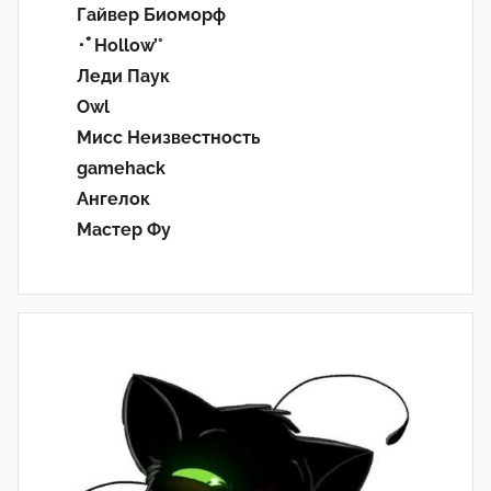
Гайвер Биоморф
･ﾟHollow’°
Леди Паук
Owl
Мисс Неизвестность
gamehack
Ангелок
Мастер Фу