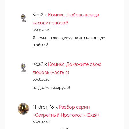
Ксэй
к
Комикс Любовь всегда
находит способ
06.08.2026
Я прям плакала,хочу найти истинную
любовь!
Ксэй
к
Комикс Докажите свою
любовь (Часть 2)
06.08.2026
не драматизируем!
N_dron 🌝
к
Разбор серии
«Секретный Протокол» (6х25)
06.08.2026