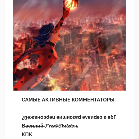
САМЫЕ АКТИВНЫЕ КОММЕНТАТОРЫ:
¿n̯ǝжɐноɔdǝu ǝиɯиʚεɐd ǝvɐиdǝɔ ʚ ǝɓГ
В̶а̶с̶и̶л̶и̶й̶ 𝓕𝓻𝓮𝓪𝓴𝓢𝓴𝓮𝓵𝓮𝓽𝓸𝓷.
КПК