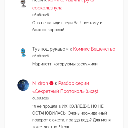
соскользнула
06.08.2026
Она не навидит леди баг! поэтому и
божьих коровок!
Туз под рукавом
к
Комикс Бешенство
06.08.2026
Маринетт, которуюмы заслужили
N_dron 🌚
к
Разбор серии
«Секретный Протокол» (6х25)
06.08.2026
*я не прошла в ИХ КОЛЛЕДЖ, НО НЕ
ОСТАНОВИЛАСЬ. Очень неожиданный
поворот сюжета, правда ведь? Для меня
тоже, честно. Чтож...…