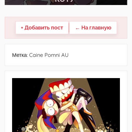
другие.
+ Добавить пост
← На главную
Метка:
Caine Pomni AU