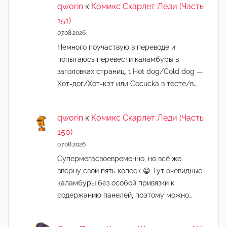
qworin
к
Комикс Скарлет Леди (Часть
151)
07.08.2026
Немного поучаствую в переводе и
попытаюсь перевести каламбуры в
заголовках страниц. 1.Hot dog/Cold dog —
Хот-дог/Хот-кэт или Cocucka в тесте/в…
qworin
к
Комикс Скарлет Леди (Часть
150)
07.08.2026
Супермегасвоевременно, но всё же
вверну свои пять копеек 😁 Тут очевидные
каламбуры без особой привязки к
содержанию панелей, поэтому можно…