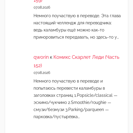
159)
07.08.2026
Немного поучаствую в переводе. Эта глава
настоящий челлендж для переводчика:
ведь каламбуры ещё можно как-то
приноровиться передавать, но здесь-то у…
qworin
к
Комикс Скарлет Леди (Часть
152)
07.08.2026
Немного поучаствую в переводе и
попытаюсь перевести каламбуры в
заголовках страниц 1.Popsicle/classical —
эскимо/чукчимо 2.Smoothie/roughie —
смузи/безмузи 3.Parking/parqueen —
парковка/пустырёвка…