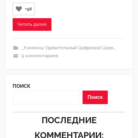
р
+98
о
м
Читать далее
Л
а
_Комиксы Удивительный Цифровой Цирк_
н
9 комментариев
а
(
р
е
ПОИСК
д
а
Поиск
к
т
ПОСЛЕДНИЕ
о
р
КОММЕНТАРИИ:
-