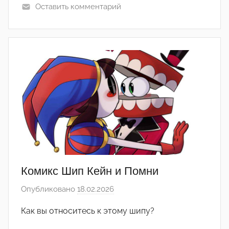
е
Оставить комментарий
д
а
к
т
о
р
-
а
д
м
и
н
Комикс Шип Кейн и Помни
)
Опубликовано
18.02.2026
а
в
Как вы относитесь к этому шипу?
т
о