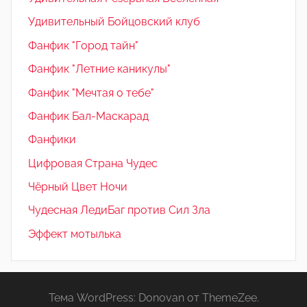
Удивительный Бойцовский клуб
Фанфик "Город тайн"
Фанфик "Летние каникулы"
Фанфик "Мечтая о тебе"
Фанфик Бал-Маскарад
Фанфики
Цифровая Страна Чудес
Чёрный Цвет Ночи
Чудесная ЛедиБаг против Сил Зла
Эффект мотылька
Тема WordPress: Donovan от ThemeZee.