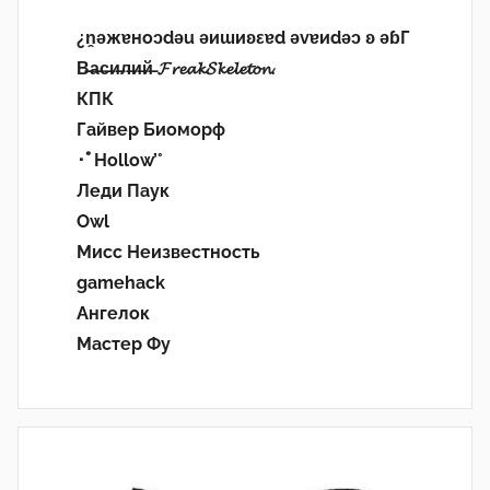
¿n̯ǝжɐноɔdǝu ǝиɯиʚεɐd ǝvɐиdǝɔ ʚ ǝɓГ
В̶а̶с̶и̶л̶и̶й̶ 𝓕𝓻𝓮𝓪𝓴𝓢𝓴𝓮𝓵𝓮𝓽𝓸𝓷.
КПК
Гайвер Биоморф
･ﾟHollow’°
Леди Паук
Owl
Мисс Неизвестность
gamehack
Ангелок
Мастер Фу