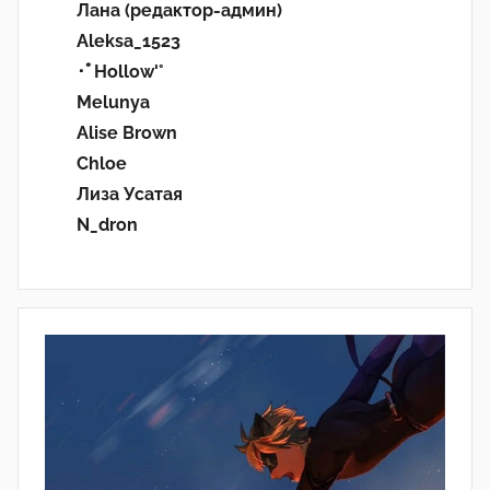
Лана (редактор-админ)
Aleksa_1523
･ﾟHollow'°
Melunya
Alise Brown
Chloe
Лиза Усатая
N_dron