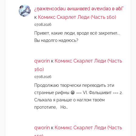
¿n̯ǝжɐноɔdǝu ǝиɯиʚεɐd ǝvɐиdǝɔ ʚ ǝɓГ
к
Комикс Скарлет Леди (Часть 160)
07.08.2026
Привет, какие люди, вроде всё закрепил...
Вы надолго надеюсь?
qworin
к
Комикс Скарлет Леди (Часть
160)
07.08.2026
Продолжаю творчески переводить эти
странные рифмы 😁 === VI. Фальшивит === 2.
Слыхала я раньше о наглом твоём
прототипе, Но…
qworin
к
Комикс Скарлет Леди (Часть