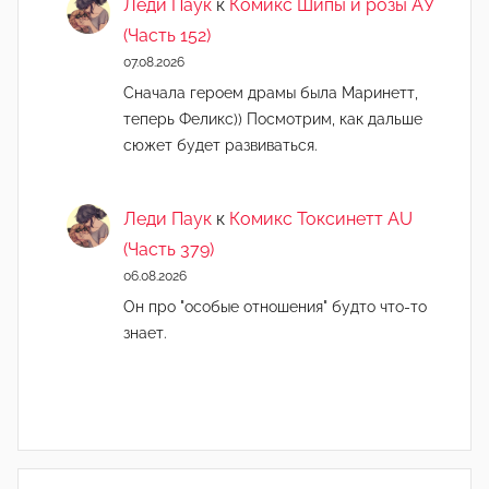
Леди Паук
к
Комикс Шипы и розы АУ
(Часть 152)
07.08.2026
Сначала героем драмы была Маринетт,
теперь Феликс)) Посмотрим, как дальше
сюжет будет развиваться.
Леди Паук
к
Комикс Токсинетт AU
(Часть 379)
06.08.2026
Он про "особые отношения" будто что-то
знает.