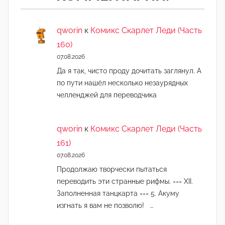
а
д
qworin
к
Комикс Скарлет Леди (Часть
м
160)
и
07.08.2026
н
Да я так, чисто проду дочитать заглянул. А
)
по пути нашёл несколько незаурядных
челленджей для переводчика
qworin
к
Комикс Скарлет Леди (Часть
161)
07.08.2026
Продолжаю творчески пытаться
переводить эти странные рифмы. === XII.
Заполненная танцкарта === 5. Акуму
изгнать я вам не позволю! …