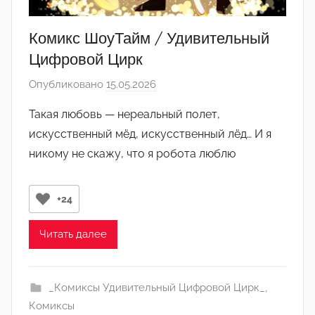
Комикс ШоуТайм / Удивительный
Цифровой Цирк
Опубликовано
15.05.2026
а
в
Такая любовь — нереальный полет,
т
искусственный мёд, искусственный лёд… И я
о
никому не скажу, что я робота люблю
р
о
м
+24
Л
а
Читать далее
н
а
(
_Комиксы Удивительный Цифровой Цирк_
,
р
Комиксы