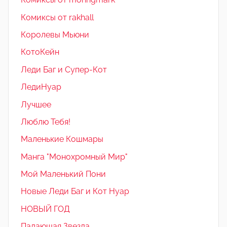
Комиксы от rakhall
Королевы Мьюни
КотоКейн
Леди Баг и Супер-Кот
ЛедиНуар
Лучшее
Люблю Тебя!
Маленькие Кошмары
Манга "Монохромный Мир"
Мой Маленький Пони
Новые Леди Баг и Кот Нуар
НОВЫЙ ГОД
Падающая Звезда