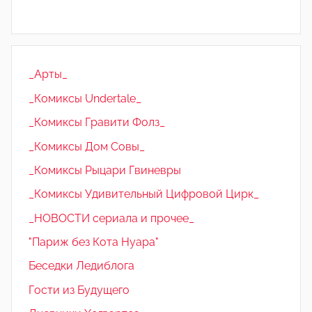
_Арты_
_Комиксы Undertale_
_Комиксы Гравити Фолз_
_Комиксы Дом Совы_
_Комиксы Рыцари Гвиневры
_Комиксы Удивительный Цифровой Цирк_
_НОВОСТИ сериала и прочее_
"Париж без Кота Нуара"
Беседки Ледиблога
Гости из Будущего