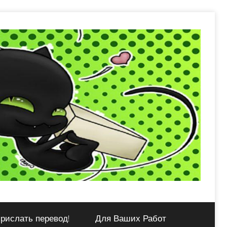
рислать перевод!
Для Ваших Работ