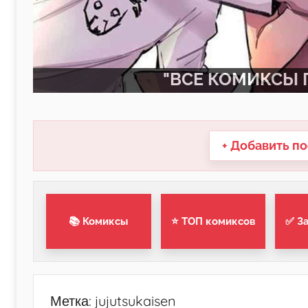
"ВСЕ КОМИКСЫ П
+ Добавить по
📚 Комиксы
⭐ ТОП комиксов
✅ З
Метка:
jujutsukaisen