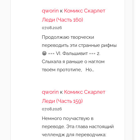
qworin
к
Комикс Скарлет
Леди (Часть 160)
07.08.2026
Продолжаю творчески
переводить эти странные рифмы
😁 === VI. Фальшивит === 2.
Слыхала я раньше о наглом
твоём прототипе, Но…
qworin
к
Комикс Скарлет
Леди (Часть 159)
07.08.2026
Немного поучаствую в
переводе. Эта глава настоящий
челлендж для переводчика: