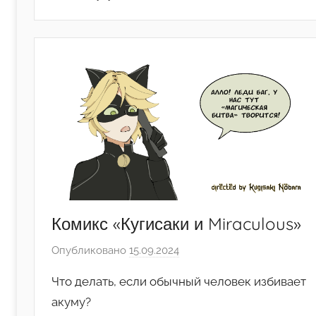
Комикс «Кугисаки и Miraculous»
Опубликовано
15.09.2024
а
в
Что делать, если обычный человек избивает
т
акуму?
о