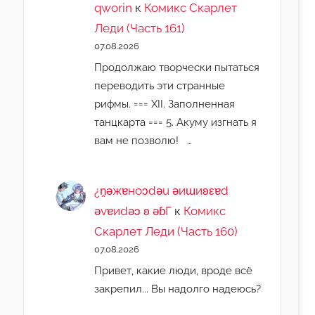
qworin
к
Комикс Скарлет
Леди (Часть 161)
07.08.2026
Продолжаю творчески пытаться
переводить эти странные
рифмы. === XII. Заполненная
танцкарта === 5. Акуму изгнать я
вам не позволю! …
¿n̯ǝжɐноɔdǝu ǝиɯиʚεɐd
ǝvɐиdǝɔ ʚ ǝɓГ
к
Комикс
Скарлет Леди (Часть 160)
07.08.2026
Привет, какие люди, вроде всё
закрепил... Вы надолго надеюсь?