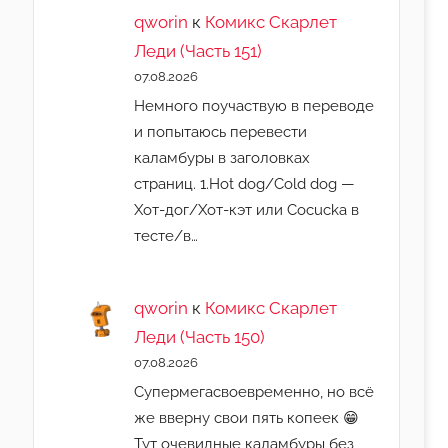
qworin
к
Комикс Скарлет
Леди (Часть 151)
07.08.2026
Немного поучаствую в переводе
и попытаюсь перевести
каламбуры в заголовках
страниц. 1.Hot dog/Cold dog —
Хот-дог/Хот-кэт или Cocucka в
тесте/в…
qworin
к
Комикс Скарлет
Леди (Часть 150)
07.08.2026
Супермегасвоевременно, но всё
же вверну свои пять копеек 😁
Тут очевидные каламбуры без