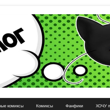
ные комиксы
Комиксы
Фанфики
ХОЧУ п