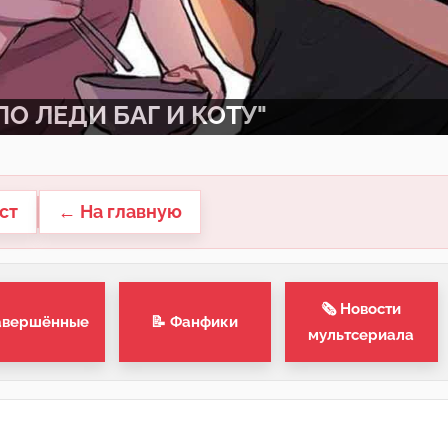
О ЛЕДИ БАГ И КОТУ"
ст
← На главную
🗞 Новости
авершённые
📝 Фанфики
мультсериала