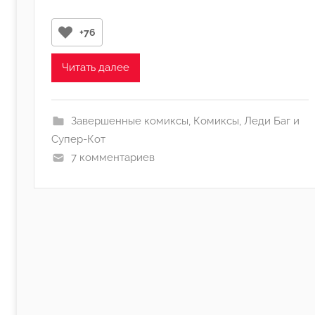
р
о
+76
м
А
Читать далее
р
и
к
Завершенные комиксы
,
Комиксы
,
Леди Баг и
а
Супер-Кот
Р
7 комментариев
у
у
н