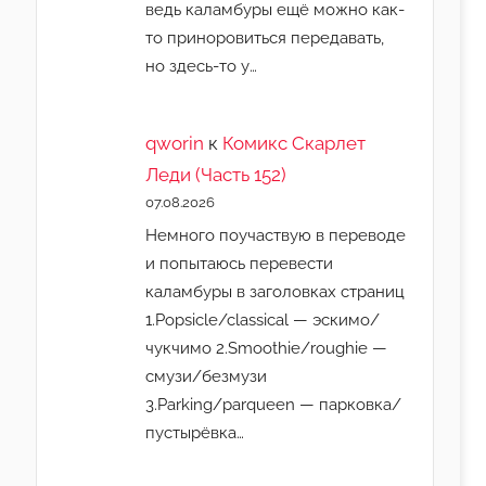
ведь каламбуры ещё можно как-
то приноровиться передавать,
но здесь-то у…
qworin
к
Комикс Скарлет
Леди (Часть 152)
07.08.2026
Немного поучаствую в переводе
и попытаюсь перевести
каламбуры в заголовках страниц
1.Popsicle/classical — эскимо/
чукчимо 2.Smoothie/roughie —
смузи/безмузи
3.Parking/parqueen — парковка/
пустырёвка…