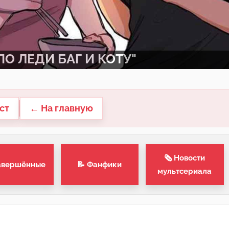
О ЛЕДИ БАГ И КОТУ"
ст
← На главную
🗞 Новости
авершённые
📝 Фанфики
мультсериала