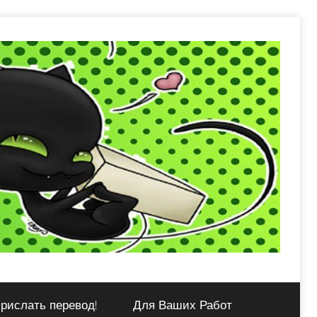
рислать перевод!
Для Ваших Работ