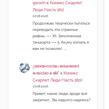
qworin
к
Комикс Скарлет
Леди (Часть 161)
07.08.2026
Продолжаю творчески пытаться
переводить эти странные
рифмы. === XII. Заполненная
танцкарта === 5. Акуму изгнать я
вам не позволю! …
¿n̯ǝжɐноɔdǝu ǝиɯиʚεɐd
ǝvɐиdǝɔ ʚ ǝɓГ
к
Комикс
Скарлет Леди (Часть 160)
07.08.2026
Привет, какие люди, вроде всё
закрепил... Вы надолго надеюсь?