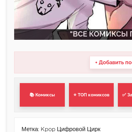
"ВСЕ КОМИКСЫ П
+ Добавить по
📚 Комиксы
⭐ ТОП комиксов
✅ З
Метка:
Kpop Цифровой Цирк