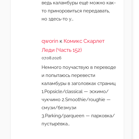
ведь каламбуры ещё можно как-
то приноровиться передавать,
но здесь-то у…
qworin
к
Комикс Скарлет
Леди (Часть 152)
07.08.2026
Немного поучаствую в переводе
и попытаюсь перевести
каламбуры в заголовках страниц
1.Popsicle/classical — эскимо/
чукчимо 2.Smoothie/roughie —
смузи/безмузи
3.Parking/parqueen — парковка/
пустырёвка…