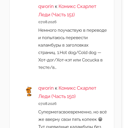
qworin
к
Комикс Скарлет
Леди (Часть 151)
07.08.2026
Немного поучаствую в переводе
и попытаюсь перевести
каламбуры в заголовках
страниц. 1.Hot dog/Cold dog —
Хот-дог/Хот-кэт или Cocucka в
тесте/в…
qworin
к
Комикс Скарлет
Леди (Часть 150)
07.08.2026
Супермегасвоевременно, но всё
же вверну свои пять копеек 😁
Тут очевидные каламбуры без