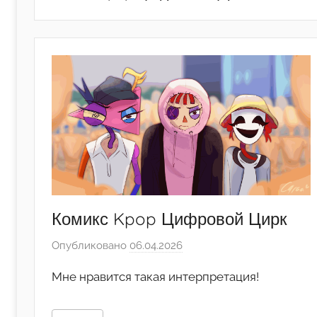
Комикс Kpop Цифровой Цирк
Опубликовано
06.04.2026
а
в
Мне нравится такая интерпретация!
т
о