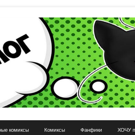
ные комиксы
Комиксы
Фанфики
ХОЧУ п