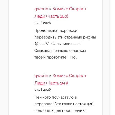
qworin
к
Комикс Скарлет
Леди (Часть 160)
07.08.2026
Продолжаю творчески
переводить эти странные рифмы
😁 === VI. Фальшивит === 2.
Слыхала я раньше о наглом
твоём прототипе, Но…
qworin
к
Комикс Скарлет
Леди (Часть 159)
07.08.2026
Немного поучаствую в
переводе. Эта глава настоящий
челлендж для переводчика: