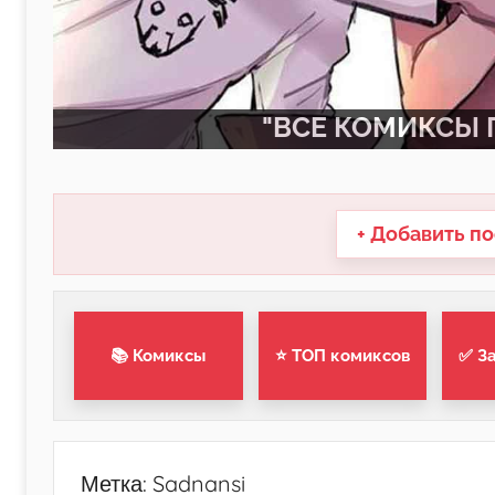
"ВСЕ КОМИКСЫ П
+ Добавить по
📚 Комиксы
⭐ ТОП комиксов
✅ З
Метка:
Sadnansi