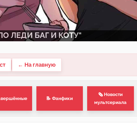
О ЛЕДИ БАГ И КОТУ"
ст
← На главную
🗞 Новости
авершённые
📝 Фанфики
мультсериала