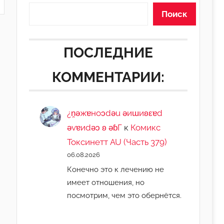
Поиск
ПОСЛЕДНИЕ
КОММЕНТАРИИ:
¿n̯ǝжɐноɔdǝu ǝиɯиʚεɐd
ǝvɐиdǝɔ ʚ ǝɓГ
к
Комикс
Токсинетт AU (Часть 379)
06.08.2026
Конечно это к лечению не
имеет отношения, но
посмотрим, чем это обернётся.