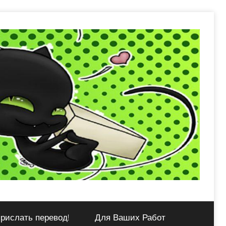
рислать перевод!
Для Ваших Работ