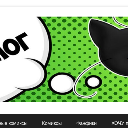
ные комиксы
Комиксы
Фанфики
ХОЧУ п