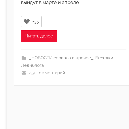
выйдут в марте и апреле
о
р
о
+35
м
Л
Читать далее
а
н
а
_НОВОСТИ сериала и прочее_
,
Беседки
(
Ледиблога
р
251 комментарий
е
д
а
к
т
о
р