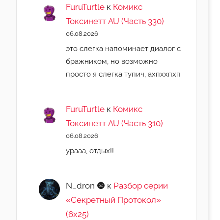
FuruTurtle
к
Комикс
Токсинетт AU (Часть 330)
06.08.2026
это слегка напоминает диалог с
бражником, но возможно
просто я слегка тупич, ахпххпхп
FuruTurtle
к
Комикс
Токсинетт AU (Часть 310)
06.08.2026
урааа, отдых!!
N_dron 🌚
к
Разбор серии
«Секретный Протокол»
(6х25)