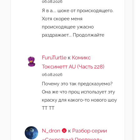
06.08.2026
Я в а.... шоке от происходящего.
Хотя скорее меня
происходящее ужасно
раздражает... Продолжайте
FuruTurtle
к
Комикс
Токсинетт AU (Часть 228)
06.08.2026
Почему это так предсказуемо?
Она же что проц использует эту
краску для какого-то нового шоу
ТТ ТТ
N_dron 🌚
к
Разбор серии
«Секретный Протокол»