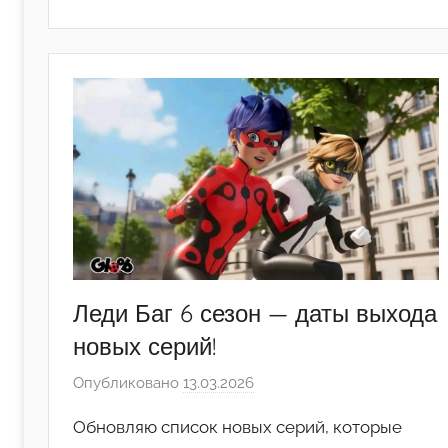
Леди Баг 6 сезон — даты выхода
новых серий!
Опубликовано
13.03.2026
а
в
Обновляю список новых серий, которые
т