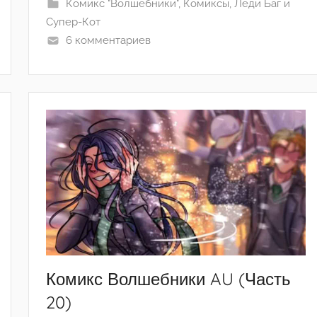
e
Комикс "Волшебники"
,
Комиксы
,
Леди Баг и
k
Супер-Кот
s
6 комментариев
a
_
1
5
2
3
Комикс Волшебники AU (Часть
20)