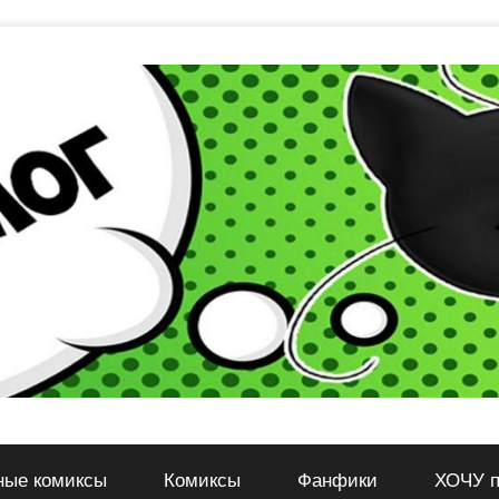
ные комиксы
Комиксы
Фанфики
ХОЧУ п