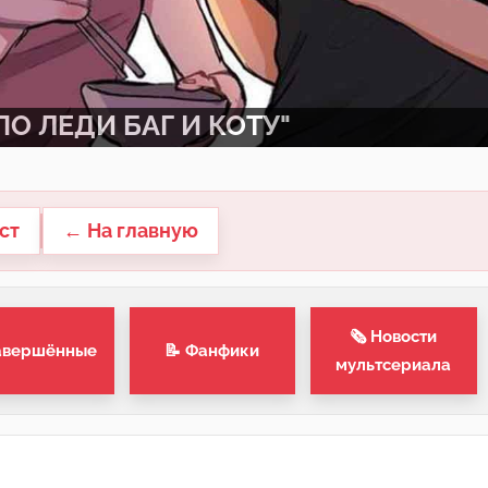
О ЛЕДИ БАГ И КОТУ"
ст
← На главную
🗞 Новости
авершённые
📝 Фанфики
мультсериала