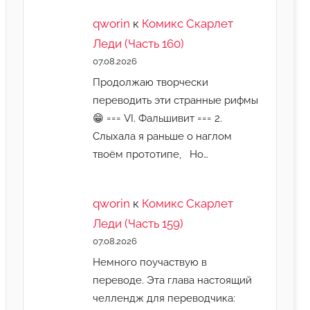
qworin
к
Комикс Скарлет
Леди (Часть 160)
07.08.2026
Продолжаю творчески
переводить эти странные рифмы
😁 === VI. Фальшивит === 2.
Слыхала я раньше о наглом
твоём прототипе, Но…
qworin
к
Комикс Скарлет
Леди (Часть 159)
07.08.2026
Немного поучаствую в
переводе. Эта глава настоящий
челлендж для переводчика: