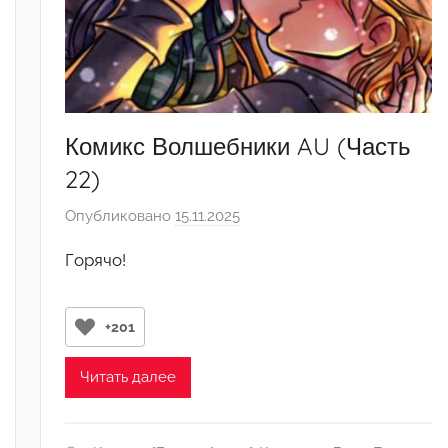
Комикс Волшебники AU (Часть
22)
Опубликовано
15.11.2025
а
в
Горячо!
т
о
р
+201
о
м
Читать далее
A
l