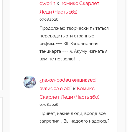
qworin
к
Комикс Скарлет
Леди (Часть 161)
07.08.2026
Продолжаю творчески пытаться
переводить эти странные
рифмы. === XII. Заполненная
танцкарта === 5. Акуму изгнать я
вам не позволю! …
¿n̯ǝжɐноɔdǝu ǝиɯиʚεɐd
ǝvɐиdǝɔ ʚ ǝɓГ
к
Комикс
Скарлет Леди (Часть 160)
07.08.2026
Привет, какие люди, вроде всё
закрепил... Вы надолго надеюсь?