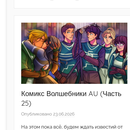
Комикс Волшебники AU (Часть
25)
Опубликовано
23.06.2026
а
в
На этом пока всё, будем ждать известий от
т