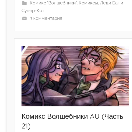
e
Комикс "Волшебники"
,
Комиксы
,
Леди Баг и
k
Супер-Кот
s
3 комментария
a
_
1
5
2
3
Комикс Волшебники AU (Часть
21)