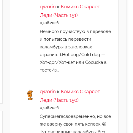
qworin
к
Комикс Скарлет
Леди (Часть 151)
07.08.2026
Немного поучаствую в переводе
и попытаюсь перевести
каламбуры в заголовках
страниц. 1.Hot dog/Cold dog —
Хот-дог/Хот-кэт или Cocucka в
тесте/в…
qworin
к
Комикс Скарлет
Леди (Часть 150)
07.08.2026
Супермегасвоевременно, но всё
же вверну свои пять копеек 😁
Тут очевидные каламбуры без