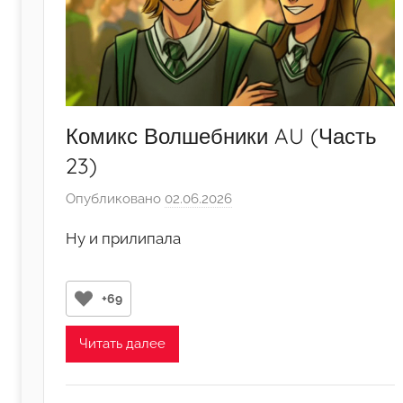
Комикс Волшебники AU (Часть
23)
Опубликовано
02.06.2026
а
в
Ну и прилипала
т
о
р
+69
о
м
Читать далее
A
l