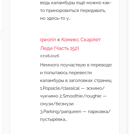
ведь каламбуры ещё можно как-
то приноровиться передавать,
но здесь-то у…
qworin
к
Комикс Скарлет
Леди (Часть 152)
07.08.2026
Немного поучаствую в переводе
и попытаюсь перевести
каламбуры в заголовках страниц
1.Popsicle/classical — эскимо/
чукчимо 2.Smoothie/roughie —
смузи/безмузи
3.Parking/parqueen — парковка/
пустырёвка…