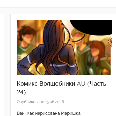
Комикс Волшебники AU (Часть
24)
Опубликовано
15.06.2026
а
в
Вай! Как нарисована Маришка!
т