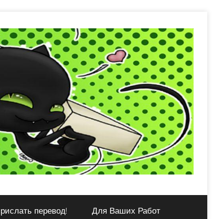
рислать перевод!
Для Ваших Работ