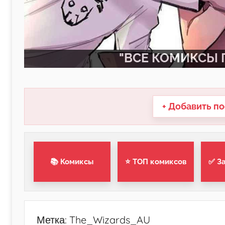
"ВСЕ КОМИКСЫ П
+ Добавить по
📚 Комиксы
⭐ ТОП комиксов
✅ З
Метка:
The_Wizards_AU