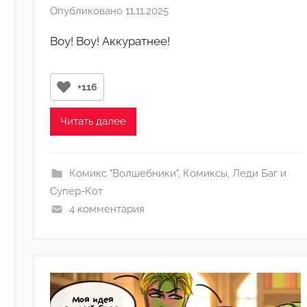
Опубликовано
11.11.2025
а
в
Воу! Воу! Аккуратнее!
т
о
р
+116
о
м
Читать далее
A
l
e
Комикс "Волшебники"
,
Комиксы
,
Леди Баг и
k
Супер-Кот
s
4 комментария
a
_
1
5
2