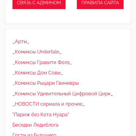
СВЯЗЬ С АДМИНОМ
ПРАВИЛА САЙТА
_Арты_
_Комиксы Undertale_
_Комиксы Гравити Фолз_
_Комиксы Дом Совы_
_Комиксы Рыцари Гвиневры
_Комиксы Удивительный Цифровой Цирк_
_НОВОСТИ сериала и прочее_
"Париж без Кота Нуара"
Беседки Ледиблога
Гости из Будущего