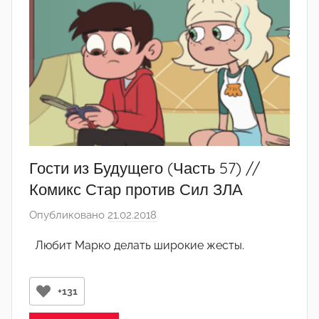
Гости из Будущего (Часть 57) //
Комикс Стар против Сил ЗЛА
Опубликовано
21.02.2018
а
в
Любит Марко делать широкие жесты.
т
о
р
+131
о