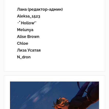
Лана (редактор-админ)
Aleksa_1523
･ﾟHollow'°
Melunya
Alise Brown
Chloe
Лиза Усатая
N_dron