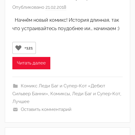
Опубликовано
21.02.2018
а
в
Начнём новый комикс! История длинная, так
т
что устраивайтесь поудобнее ии… начинаем :)
о
р
о
+121
м
А
Читать далее
р
т
ё
Комикс Леди Баг и Супер-Кот «Дебют
м
Сильвер Банни»
,
Комиксы
,
Леди Баг и Супер-Кот
,
Лучшее
Оставить комментарий