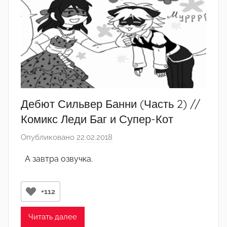
Дебют Сильвер Банни (Часть 2) //
Комикс Леди Баг и Супер-Кот
Опубликовано
22.02.2018
а
в
А завтра озвучка.
т
о
р
+112
о
м
Читать далее