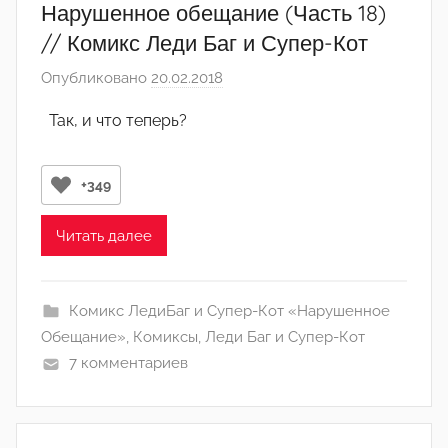
Нарушенное обещание (Часть 18)
// Комикс Леди Баг и Супер-Кот
Опубликовано
20.02.2018
а
в
Так, и что теперь?
т
о
р
+349
о
м
Читать далее
А
р
Комикс ЛедиБаг и Супер-Кот «Нарушенное
т
Обещание»
,
Комиксы
,
Леди Баг и Супер-Кот
ё
7 комментариев
м