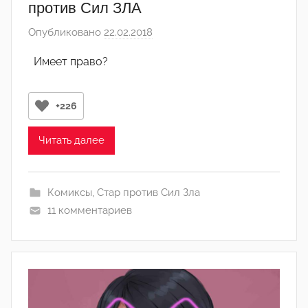
против Сил ЗЛА
Опубликовано
22.02.2018
а
в
Имеет право?
т
о
р
+226
о
м
Читать далее
А
р
Комиксы
,
Стар против Сил Зла
т
11 комментариев
ё
м