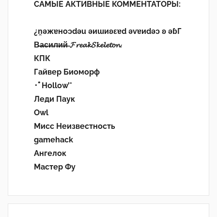
САМЫЕ АКТИВНЫЕ КОММЕНТАТОРЫ:
¿n̯ǝжɐноɔdǝu ǝиɯиʚεɐd ǝvɐиdǝɔ ʚ ǝɓГ
В̶а̶с̶и̶л̶и̶й̶ 𝓕𝓻𝓮𝓪𝓴𝓢𝓴𝓮𝓵𝓮𝓽𝓸𝓷.
КПК
Гайвер Биоморф
･ﾟHollow’°
Леди Паук
Owl
Мисс Неизвестность
gamehack
Ангелок
Мастер Фу