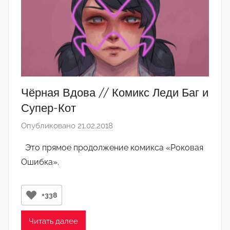
Чёрная Вдова // Комикс Леди Баг и
Супер-Кот
Опубликовано
21.02.2018
а
в
Это прямое продолжение комикса «Роковая
т
Ошибка».
о
р
о
+338
м
А
Читать далее