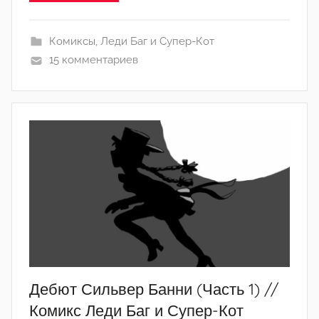
р
т
ё
Комиксы
,
Леди Баг и Супер-Кот
м
15 комментариев
Дебют Сильвер Банни (Часть 1) //
Комикс Леди Баг и Супер-Кот