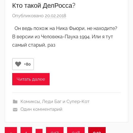
Кто такой ДелРосса?
Опубликовано
20.02.2018
а
в
Он ведь похож на Ника Фьюри, не находите?
т
В версии из Человека-Паука 1994. Или я тут
о
самый старый, раз
р
о
м
+80
А
р
Читать далее
т
ё
м
Комиксы
,
Леди Баг и Супер-Кот
Один комментарий
Пагинация
Предыдущие
«
1
…
947
948
949