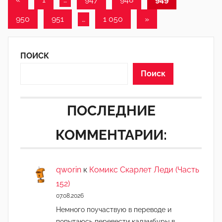
записи
записей
Следующие
950
951
…
1 050
»
записи
ПОИСК
Поиск
ПОСЛЕДНИЕ
КОММЕНТАРИИ:
qworin
к
Комикс Скарлет Леди (Часть
152)
07.08.2026
Немного поучаствую в переводе и
попытаюсь перевести каламбуры в