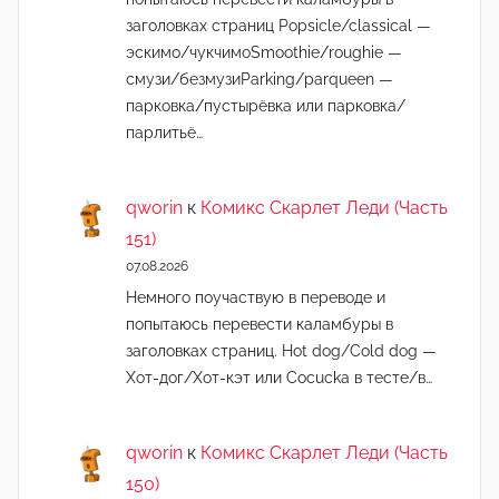
заголовках страниц Popsicle/classical —
эскимо/чукчимоSmoothie/roughie —
смузи/безмузиParking/parqueen —
парковка/пустырёвка или парковка/
парлитьё…
qworin
к
Комикс Скарлет Леди (Часть
151)
07.08.2026
Немного поучаствую в переводе и
попытаюсь перевести каламбуры в
заголовках страниц. Hot dog/Cold dog —
Хот-дог/Хот-кэт или Cocucka в тесте/в…
qworin
к
Комикс Скарлет Леди (Часть
150)