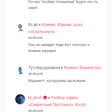
Он про "особые отношения" будто что-то
знает.
Ксэй
к
Комикс Извини, рука
соскользнула
06.08.2026
Она не навидит леди баг! поэтому и
божьих коровок!
Туз под рукавом
к
Комикс Бешенство
06.08.2026
Маринетт, которуюмы заслужили
N_dron 🌚
к
Разбор серии
«Секретный Протокол» (6х25)
06.08.2026