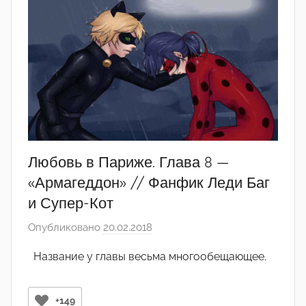
Любовь в Париже. Глава 8 —
«Армагеддон» // Фанфик Леди Баг
и Супер-Кот
Опубликовано
20.02.2018
а
в
Название у главы весьма многообещающее.
т
о
р
+149