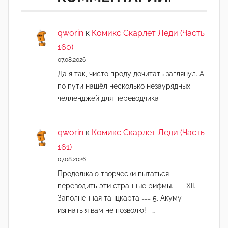
qworin
к
Комикс Скарлет Леди (Часть
160)
07.08.2026
Да я так, чисто проду дочитать заглянул. А
по пути нашёл несколько незаурядных
челленджей для переводчика
qworin
к
Комикс Скарлет Леди (Часть
161)
07.08.2026
Продолжаю творчески пытаться
переводить эти странные рифмы. === XII.
Заполненная танцкарта === 5. Акуму
изгнать я вам не позволю! …