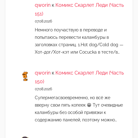
qworin
к
Комикс Скарлет Леди (Часть
151)
07.08.2026
Немного поучаствую в переводе и
попытаюсь перевести каламбуры в
заголовках страниц. 1.Hot dog/Cold dog —
Хот-дог/Хот-кэт или Cocucka в тесте/в…
qworin
к
Комикс Скарлет Леди (Часть
150)
07.08.2026
Супермегасвоевременно, но всё же
вверну свои пять копеек 😁 Тут очевидные
каламбуры без особой привязки к
содержанию панелей, поэтому можно…