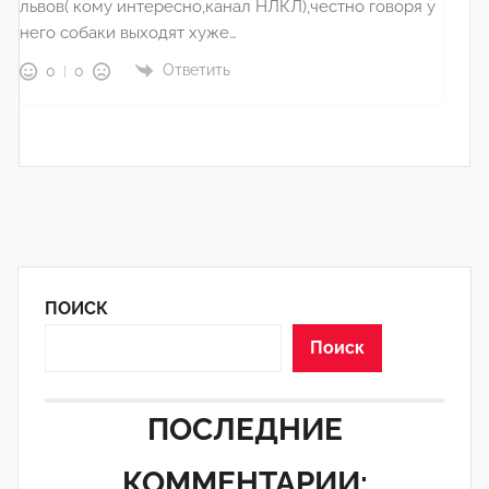
львов( кому интересно,канал НЛКЛ),честно говоря у
него собаки выходят хуже…
Ответить
0
0
ПОИСК
Поиск
ПОСЛЕДНИЕ
КОММЕНТАРИИ: