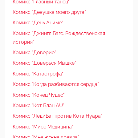
Комикс "Главный танец"
Комикс "Девушка моего друга"
Комикс "День Аниме"
Комикс "Джингл Багс. Рождественская
история"
Комикс "Доверие"
Комикс "Доверься Мышке"
Комикс "Катастрофа"
Комикс "Когда разбиваются сердца"
Комикс "Конец Чудес"
Комикс "Кот Блан AU"
Комикс "ЛедиБаг против Кота Нуара"
Комикс "Мисс Медицина"
Комикс "Мне нужна правда"