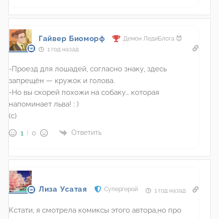
Гайвер Биоморф
Демон ЛедиБлога 😈
1 год назад
-Проезд для лошадей, согласно знаку, здесь
запрещён — кружок и голова.
-Но вы скорей похожи на собаку… которая
напоминает льва! : )
(с)
Ответить
1
0
Лиза Усатая
Супергерой
1 год назад
Кстати, я смотрела комиксы этого автора,но про