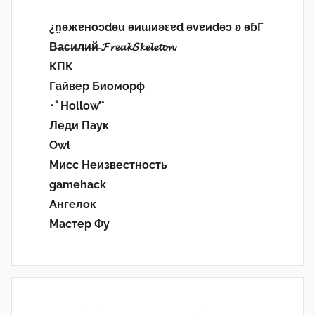
¿n̯ǝжɐноɔdǝu ǝиɯиʚεɐd ǝvɐиdǝɔ ʚ ǝɓГ
В̶а̶с̶и̶л̶и̶й̶ 𝓕𝓻𝓮𝓪𝓴𝓢𝓴𝓮𝓵𝓮𝓽𝓸𝓷.
КПК
Гайвер Биоморф
･ﾟHollow’°
Леди Паук
Owl
Мисс Неизвестность
gamehack
Ангелок
Мастер Фу