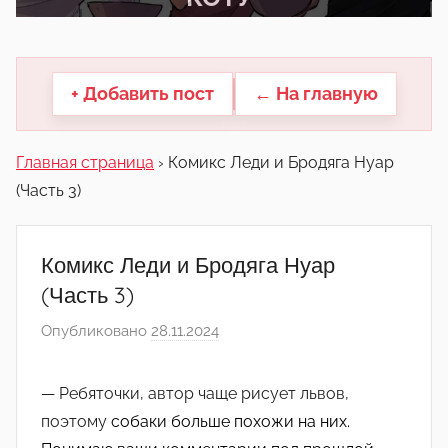
другие.
+ Добавить пост
← На главную
Главная страница
›
Комикс Леди и Бродяга Нуар
(Часть 3)
Комикс Леди и Бродяга Нуар
(Часть 3)
Опубликовано
28.11.2024
а
в
т
— Ребяточки, автор чаще рисует львов,
о
поэтому
собаки больше похожи на них.
р