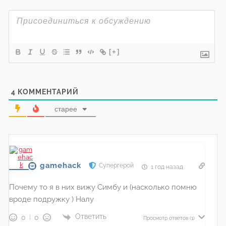
[+]
4
КОММЕНТАРИЙ
старее
gamehack
Супергерой
1 год назад
Почему то я в них вижу Симбу и (насколько помню
вроде подружку ) Налу
Ответить
0
0
Просмотр ответов
(1)