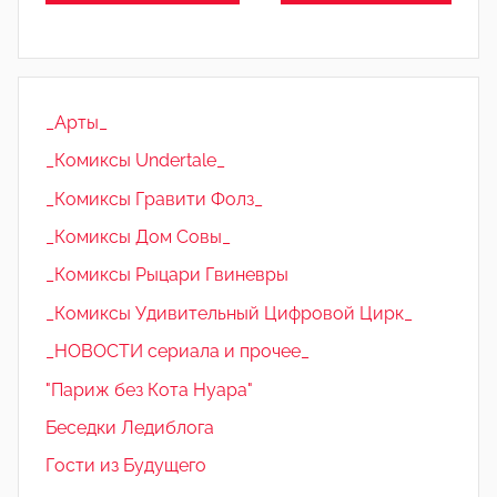
_Арты_
_Комиксы Undertale_
_Комиксы Гравити Фолз_
_Комиксы Дом Совы_
_Комиксы Рыцари Гвиневры
_Комиксы Удивительный Цифровой Цирк_
_НОВОСТИ сериала и прочее_
"Париж без Кота Нуара"
Беседки Ледиблога
Гости из Будущего