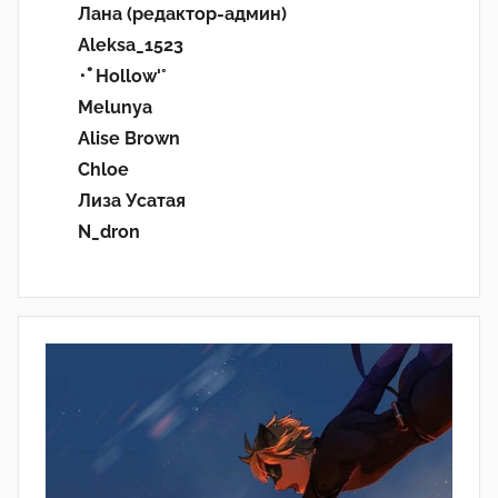
Лана (редактор-админ)
Aleksa_1523
･ﾟHollow'°
Melunya
Alise Brown
Chloe
Лиза Усатая
N_dron