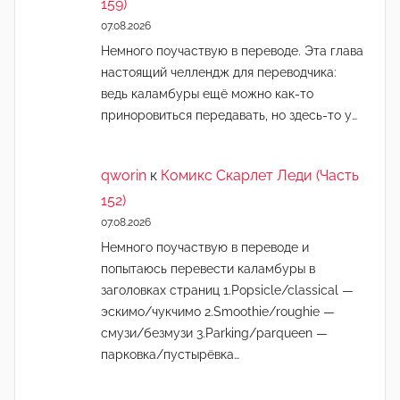
159)
07.08.2026
Немного поучаствую в переводе. Эта глава
настоящий челлендж для переводчика:
ведь каламбуры ещё можно как-то
приноровиться передавать, но здесь-то у…
qworin
к
Комикс Скарлет Леди (Часть
152)
07.08.2026
Немного поучаствую в переводе и
попытаюсь перевести каламбуры в
заголовках страниц 1.Popsicle/classical —
эскимо/чукчимо 2.Smoothie/roughie —
смузи/безмузи 3.Parking/parqueen —
парковка/пустырёвка…