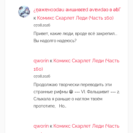
¿n̯ǝжɐноɔdǝu ǝиɯиʚεɐd ǝvɐиdǝɔ ʚ ǝɓГ
к
Комикс Скарлет Леди (Часть 160)
07.08.2026
Привет, какие люди, вроде всё закрепил...
Вы надолго надеюсь?
qworin
к
Комикс Скарлет Леди (Часть
160)
07.08.2026
Продолжаю творчески переводить эти
странные рифмы 😁 === VI. Фальшивит === 2.
Слыхала я раньше о наглом твоём
прототипе, Но…
qworin
к
Комикс Скарлет Леди (Часть