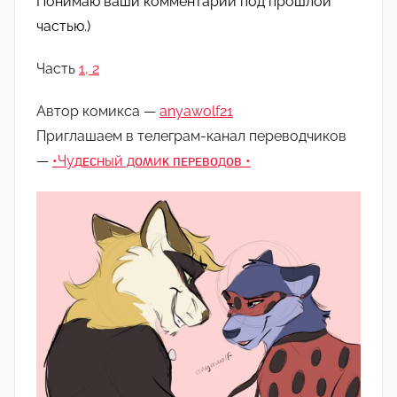
Понимаю ваши комментарии под прошлой
о
частью.)
м
M
Часть
1, 2
e
l
Автор комикса —
anyawolf21
u
Приглашаем в телеграм-канал переводчиков
n
—
•Чудᴇᴄный дᴏʍиᴋ ᴨᴇᴩᴇʙᴏдᴏʙ •
y
a