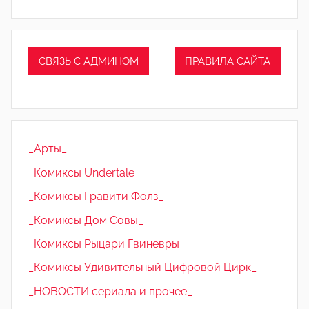
СВЯЗЬ С АДМИНОМ
ПРАВИЛА САЙТА
_Арты_
_Комиксы Undertale_
_Комиксы Гравити Фолз_
_Комиксы Дом Совы_
_Комиксы Рыцари Гвиневры
_Комиксы Удивительный Цифровой Цирк_
_НОВОСТИ сериала и прочее_