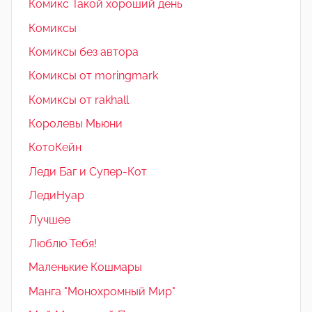
Комикс Такой хороший день
Комиксы
Комиксы без автора
Комиксы от moringmark
Комиксы от rakhall
Королевы Мьюни
КотоКейн
Леди Баг и Супер-Кот
ЛедиНуар
Лучшее
Люблю Тебя!
Маленькие Кошмары
Манга "Монохромный Мир"