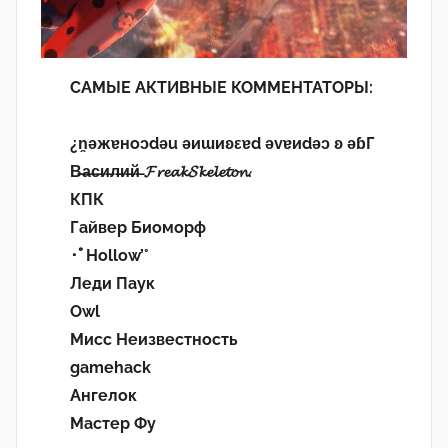
САМЫЕ АКТИВНЫЕ КОММЕНТАТОРЫ:
¿n̯ǝжɐноɔdǝu ǝиɯиʚεɐd ǝvɐиdǝɔ ʚ ǝɓГ
В̶а̶с̶и̶л̶и̶й̶ 𝓕𝓻𝓮𝓪𝓴𝓢𝓴𝓮𝓵𝓮𝓽𝓸𝓷.
КПК
Гайвер Биоморф
･ﾟHollow’°
Леди Паук
Owl
Мисс Неизвестность
gamehack
Ангелок
Мастер Фу