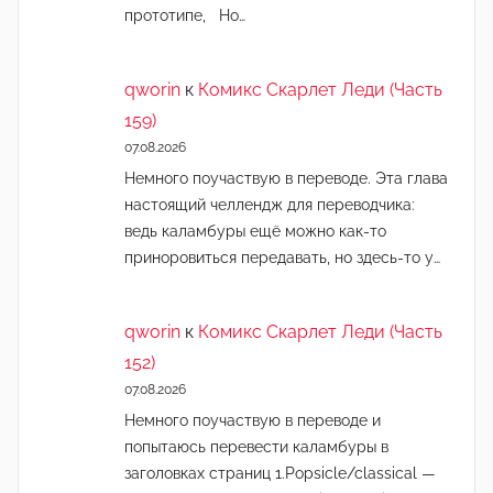
прототипе, Но…
qworin
к
Комикс Скарлет Леди (Часть
159)
07.08.2026
Немного поучаствую в переводе. Эта глава
настоящий челлендж для переводчика:
ведь каламбуры ещё можно как-то
приноровиться передавать, но здесь-то у…
qworin
к
Комикс Скарлет Леди (Часть
152)
07.08.2026
Немного поучаствую в переводе и
попытаюсь перевести каламбуры в
заголовках страниц 1.Popsicle/classical —