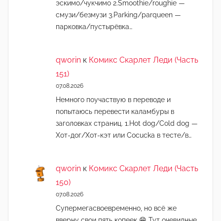
эскимо/чукчимо 2.Smoothie/roughie —
смузи/безмузи 3.Parking/parqueen —
парковка/пустырёвка…
qworin
к
Комикс Скарлет Леди (Часть
151)
07.08.2026
Немного поучаствую в переводе и
попытаюсь перевести каламбуры в
заголовках страниц. 1.Hot dog/Cold dog —
Хот-дог/Хот-кэт или Cocucka в тесте/в…
qworin
к
Комикс Скарлет Леди (Часть
150)
07.08.2026
Супермегасвоевременно, но всё же
вверну свои пять копеек 😁 Тут очевидные