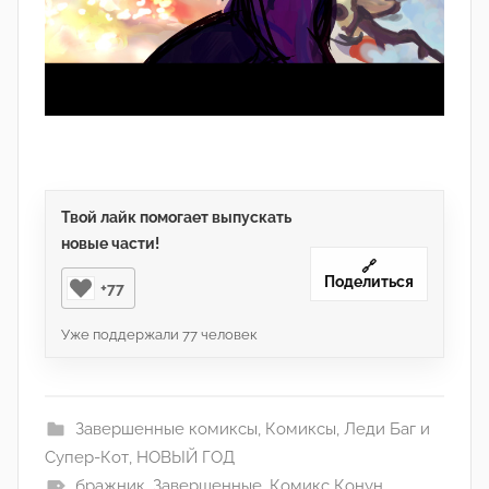
Твой лайк помогает выпускать
новые части!
🔗
Поделиться
+77
Уже поддержали
77
человек
Завершенные комиксы
,
Комиксы
,
Леди Баг и
Супер-Кот
,
НОВЫЙ ГОД
бражник
,
Завершенные
,
Комикс Конун