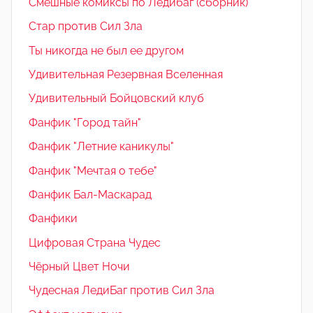
Смешные комиксы по Ледибаг (сборник)
Стар против Сил Зла
Ты никогда не был ее другом
Удивительная Резервная Вселенная
Удивительный Бойцовский клуб
Фанфик "Город тайн"
Фанфик "Летние каникулы"
Фанфик "Мечтая о тебе"
Фанфик Бал-Маскарад
Фанфики
Цифровая Страна Чудес
Чёрный Цвет Ночи
Чудесная ЛедиБаг против Сил Зла