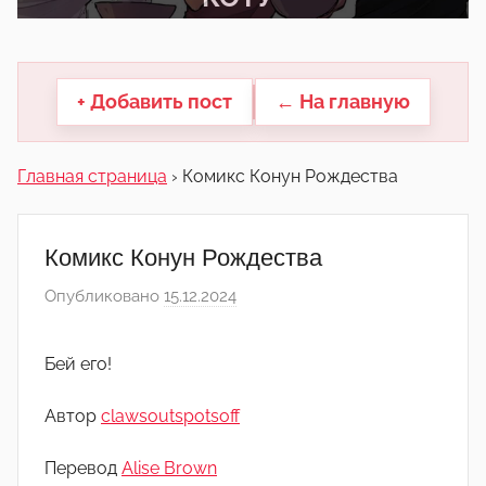
другие.
+ Добавить пост
← На главную
Главная страница
›
Комикс Конун Рождества
Комикс Конун Рождества
Опубликовано
15.12.2024
а
в
т
Бей его!
о
р
Автор
clawsoutspotsoff
о
м
Перевод
Alise Brown