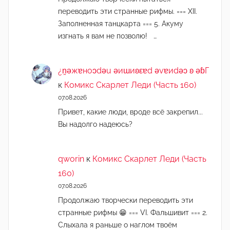
переводить эти странные рифмы. === XII.
Заполненная танцкарта === 5. Акуму
изгнать я вам не позволю! …
¿n̯ǝжɐноɔdǝu ǝиɯиʚεɐd ǝvɐиdǝɔ ʚ ǝɓГ
к
Комикс Скарлет Леди (Часть 160)
07.08.2026
Привет, какие люди, вроде всё закрепил...
Вы надолго надеюсь?
qworin
к
Комикс Скарлет Леди (Часть
160)
07.08.2026
Продолжаю творчески переводить эти
странные рифмы 😁 === VI. Фальшивит === 2.
Слыхала я раньше о наглом твоём