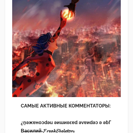
САМЫЕ АКТИВНЫЕ КОММЕНТАТОРЫ:
¿n̯ǝжɐноɔdǝu ǝиɯиʚεɐd ǝvɐиdǝɔ ʚ ǝɓГ
В̶а̶с̶и̶л̶и̶й̶ 𝓕𝓻𝓮𝓪𝓴𝓢𝓴𝓮𝓵𝓮𝓽𝓸𝓷.