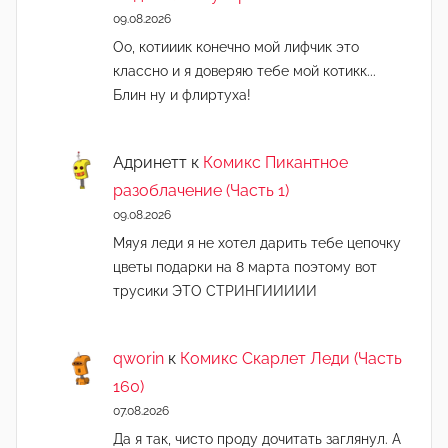
09.08.2026
Оо, котииик конечно мой лифчик это
классно и я доверяю тебе мой котикк...
Блин ну и флиртуха!
Адринетт
к
Комикс Пикантное
разоблачение (Часть 1)
09.08.2026
Мяуя леди я не хотел дарить тебе цепочку
цветы подарки на 8 марта поэтому вот
трусики ЭТО СТРИНГИИИИИ
qworin
к
Комикс Скарлет Леди (Часть
160)
07.08.2026
Да я так, чисто проду дочитать заглянул. А