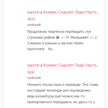
qworin
к
Комикс Скарлет Леди (Часть
160)
07.08.2026
Продолжаю творчески переводить эти
странные рифмы 😁 === VI. Фальшивит === 2.
Слыхала я раньше о наглом твоём
прототипе, Но…
qworin
к
Комикс Скарлет Леди (Часть
159)
07.08.2026
Немного поучаствую в переводе. Эта глава
настоящий челлендж для переводчика:
ведь каламбуры ещё можно как-то
приноровиться передавать, но здесь-то у…