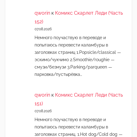
qworin
к
Комикс Скарлет Леди (Часть
152)
07.08.2026
Немного поучаствую в переводе и
попытаюсь перевести каламбуры в
заголовках страниц 1.Popsicle/classical —
эскимо/чукчимо 2.Smoothie/roughie —
смузи/безмузи 3.Parking/parqueen —
парковка/пустырёвка…
qworin
к
Комикс Скарлет Леди (Часть
151)
07.08.2026
Немного поучаствую в переводе и
попытаюсь перевести каламбуры в
заголовках страниц. 1.Hot dog/Cold dog —