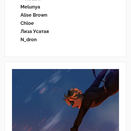
Melunya
Alise Brown
Chloe
Лиза Усатая
N_dron