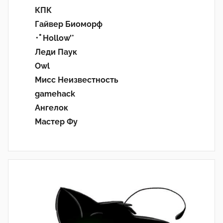
КПК
Гайвер Биоморф
･ﾟHollow’°
Леди Паук
Owl
Мисс Неизвестность
gamehack
Ангелок
Мастер Фу