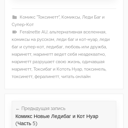
Комикс "Токсинетт"
,
Комиксы
,
Леди Баг и
Супер-Кот
Feralnette AU
,
альтернативная вселенная
,
комиксы на русском
,
леди баг и кот-нуар
,
леди
баг и супер-кот
,
ледибаг
,
любовь или дружба
,
маринетт
,
маринетт ведет себя неадекватно
,
маринетт разрушает свою жизнь
,
одичавшая
маринетт
,
Токсибаг и Кототь Нуар
,
токсинель
,
токсинетт
,
фералинетт
,
читать онлайн
Навигация
по
Предыдущая запись
Комикс Новые Ледибаг и Кот Нуар
записям
(Часть 5)