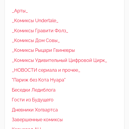
_Арты_
_Комиксы Undertale_
_Комиксы Гравити Фолз_
_Комиксы Дом Совы_
_Комиксы Рыцари Гвиневры
_Комиксы Удивительный Цифровой Цирк_
_НОВОСТИ сериала и прочее_
"Париж без Кота Нуара"
Беседки Ледиблога
Гости из Будущего
Дневники Хогвартса
Завершенные комиксы