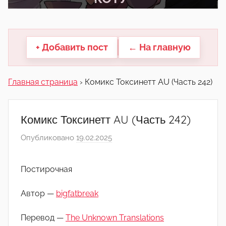
другие.
+ Добавить пост
← На главную
Главная страница
›
Комикс Токсинетт AU (Часть 242)
Комикс Токсинетт AU (Часть 242)
Опубликовано
19.02.2025
а
в
т
Постирочная
о
р
Автор —
bigfatbreak
о
м
Перевод —
The Unknown Translations