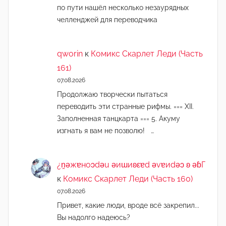
по пути нашёл несколько незаурядных
челленджей для переводчика
qworin
к
Комикс Скарлет Леди (Часть
161)
07.08.2026
Продолжаю творчески пытаться
переводить эти странные рифмы. === XII.
Заполненная танцкарта === 5. Акуму
изгнать я вам не позволю! …
¿n̯ǝжɐноɔdǝu ǝиɯиʚεɐd ǝvɐиdǝɔ ʚ ǝɓГ
к
Комикс Скарлет Леди (Часть 160)
07.08.2026
Привет, какие люди, вроде всё закрепил...
Вы надолго надеюсь?