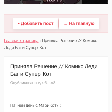
другие.
+ Добавить пост
← На главную
Главная страница
›
Приняла Решение // Комикс
Леди Баг и Супер-Кот
Приняла Решение // Комикс Леди
Баг и Супер-Кот
Опубликовано
19.06.2018
а
в
т
о
Начнём день с МариКот? :)
р