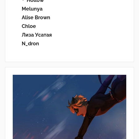
･ﾟHollow'°
Melunya
Alise Brown
Chloe
Лиза Усатая
N_dron