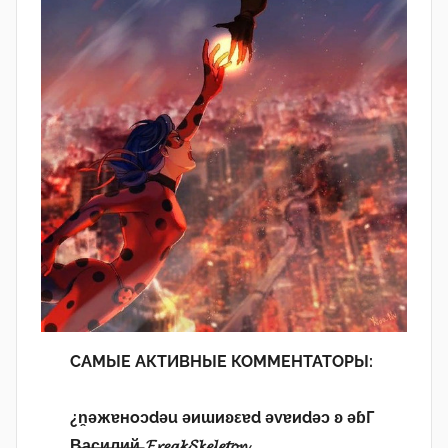
САМЫЕ АКТИВНЫЕ КОММЕНТАТОРЫ:
¿n̯ǝжɐноɔdǝu ǝиɯиʚεɐd ǝvɐиdǝɔ ʚ ǝɓГ
В̶а̶с̶и̶л̶и̶й̶ 𝓕𝓻𝓮𝓪𝓴𝓢𝓴𝓮𝓵𝓮𝓽𝓸𝓷.