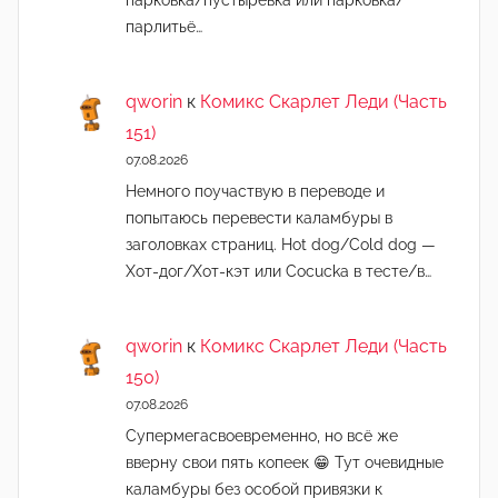
парковка/пустырёвка или парковка/
парлитьё…
qworin
к
Комикс Скарлет Леди (Часть
151)
07.08.2026
Немного поучаствую в переводе и
попытаюсь перевести каламбуры в
заголовках страниц. Hot dog/Cold dog —
Хот-дог/Хот-кэт или Cocucka в тесте/в…
qworin
к
Комикс Скарлет Леди (Часть
150)
07.08.2026
Супермегасвоевременно, но всё же
вверну свои пять копеек 😁 Тут очевидные
каламбуры без особой привязки к