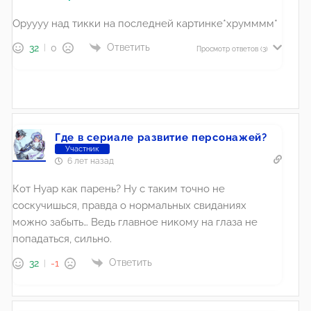
Оруууу над тикки на последней картинке*хрумммм*
Ответить
32
0
Просмотр ответов
(3)
Где в сериале развитие персонажей?
Участник
6 лет назад
Кот Нуар как парень? Ну с таким точно не
соскучишься, правда о нормальных свиданиях
можно забыть… Ведь главное никому на глаза не
попадаться, сильно.
Ответить
32
-1