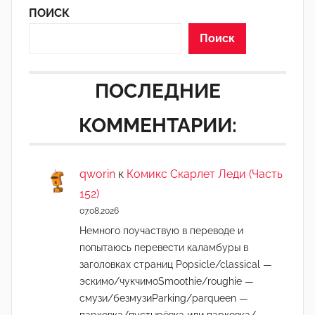
ПОИСК
Поиск
ПОСЛЕДНИЕ
КОММЕНТАРИИ:
qworin
к
Комикс Скарлет Леди (Часть
152)
07.08.2026
Немного поучаствую в переводе и
попытаюсь перевести каламбуры в
заголовках страниц Popsicle/classical —
эскимо/чукчимоSmoothie/roughie —
смузи/безмузиParking/parqueen —