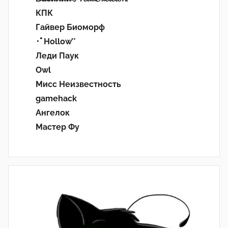
КПК
Гайвер Биоморф
･ﾟHollow’°
Леди Паук
Owl
Мисс Неизвестность
gamehack
Ангелок
Мастер Фу