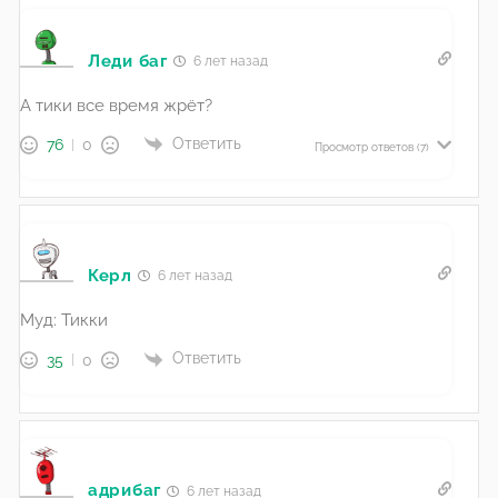
Леди баг
6 лет назад
А тики все время жрёт?
Ответить
76
0
Просмотр ответов
(7)
Керл
6 лет назад
Муд: Тикки
Ответить
35
0
адрибаг
6 лет назад