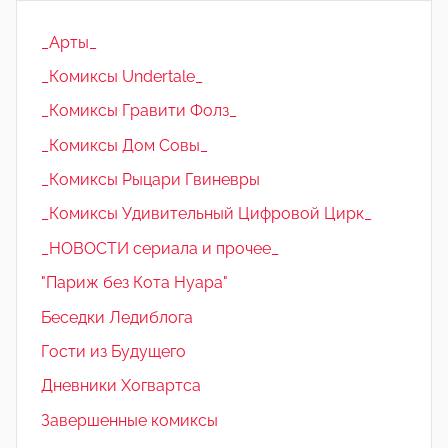
_Арты_
_Комиксы Undertale_
_Комиксы Гравити Фолз_
_Комиксы Дом Совы_
_Комиксы Рыцари Гвиневры
_Комиксы Удивительный Цифровой Цирк_
_НОВОСТИ сериала и прочее_
"Париж без Кота Нуара"
Беседки Ледиблога
Гости из Будущего
Дневники Хогвартса
Завершенные комиксы