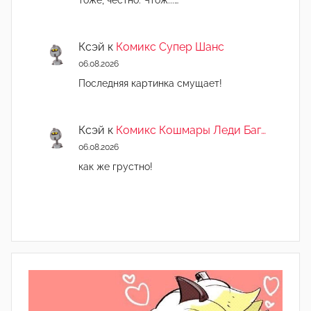
тоже, честно. Чтож...…
Ксэй
к
Комикс Супер Шанс
06.08.2026
Последняя картинка смущает!
Ксэй
к
Комикс Кошмары Леди Баг…
06.08.2026
как же грустно!