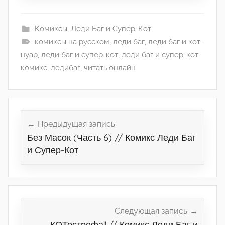
Комиксы
,
Леди Баг и Супер-Кот
комиксы на русском
,
леди баг
,
леди баг и кот-
нуар
,
леди баг и супер-кот
,
леди баг и супер-кот
комикс
,
ледибаг
,
читать онлайн
Навигация
по
Предыдущая запись
Без Масок (Часть 6) // Комикс Леди Баг
записям
и Супер-Кот
Следующая запись
КОТострофа!! // Комикс Леди Баг и