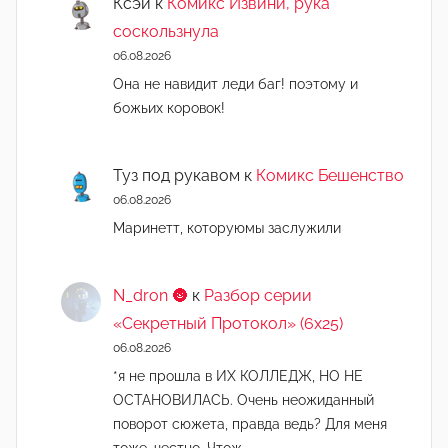
Ксэй
к
Комикс Извини, рука
соскользнула
06.08.2026
Она не навидит леди баг! поэтому и
божьих коровок!
Туз под рукавом
к
Комикс Бешенство
06.08.2026
Маринетт, которуюмы заслужили
N_dron 🌚
к
Разбор серии
«Секретный Протокол» (6х25)
06.08.2026
*я не прошла в ИХ КОЛЛЕДЖ, НО НЕ
ОСТАНОВИЛАСЬ. Очень неожиданный
поворот сюжета, правда ведь? Для меня