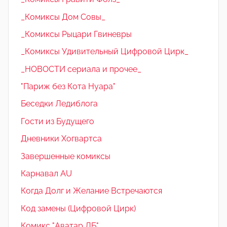
_Комиксы Дом Совы_
_Комиксы Рыцари Гвиневры
_Комиксы Удивительный Цифровой Цирк_
_НОВОСТИ сериала и прочее_
"Париж без Кота Нуара"
Беседки Ледиблога
Гости из Будущего
Дневники Хогвартса
Завершенные комиксы
Карнавал AU
Когда Долг и Желание Встречаются
Код замены (Цифровой Цирк)
Комикс "Аватар ЛБ"