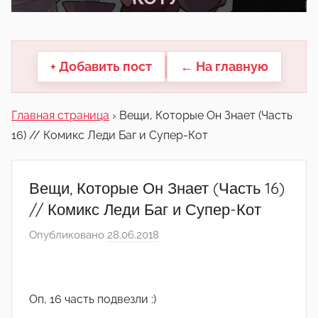
другие.
+ Добавить пост
← На главную
Главная страница
›
Вещи, Которые Он Знает (Часть
16) // Комикс Леди Баг и Супер-Кот
Вещи, Которые Он Знает (Часть 16)
// Комикс Леди Баг и Супер-Кот
Опубликовано
28.06.2018
а
в
т
о
Оп, 16 часть подвезли :)
р