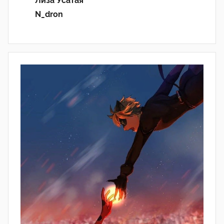
Лиза Усатая
N_dron