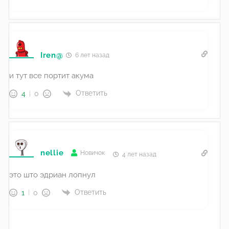
Iren@
6 лет назад
и тут все портит акума
Ответить
4
0
nellie
Новичок
4 лет назад
это што эдриан лопнул
Ответить
1
0