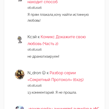
находит способ
06.08.2026
Я прям плакала,хочу найти истинную
любовь!
Ксэй
к
Комикс Докажите свою
любовь (Часть 2)
06.08.2026
не драматизируем!
N_dron 🌝
к
Разбор серии
«Секретный Протокол» (6х25)
06.08.2026
13 комментарий. Я не прошла.
¿n̯ǝжɐноɔdǝu ǝиɯиʚεɐd ǝvɐиdǝɔ ʚ ǝɓГ