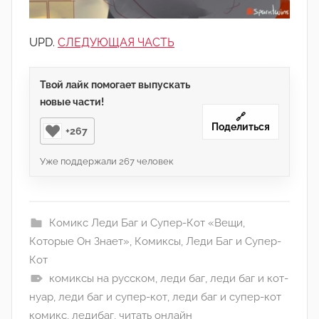
UPD.
СЛЕДУЮЩАЯ ЧАСТЬ
Твой лайк помогает выпускать
новые части!
🔗
Поделиться
+267
Уже поддержали
267
человек
Комикс Леди Баг и Супер-Кот «Вещи,
Которые Он Знает»
,
Комиксы
,
Леди Баг и Супер-
Кот
комиксы на русском
,
леди баг
,
леди баг и кот-
нуар
,
леди баг и супер-кот
,
леди баг и супер-кот
комикс
,
ледибаг
,
читать онлайн