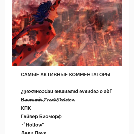
САМЫЕ АКТИВНЫЕ КОММЕНТАТОРЫ:
¿n̯ǝжɐноɔdǝu ǝиɯиʚεɐd ǝvɐиdǝɔ ʚ ǝɓГ
В̶а̶с̶и̶л̶и̶й̶ 𝓕𝓻𝓮𝓪𝓴𝓢𝓴𝓮𝓵𝓮𝓽𝓸𝓷.
КПК
Гайвер Биоморф
･ﾟHollow’°
Леди Паук