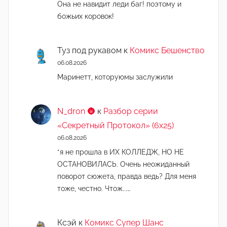
Она не навидит леди баг! поэтому и
божьих коровок!
Туз под рукавом
к
Комикс Бешенство
06.08.2026
Маринетт, которуюмы заслужили
N_dron 🌚
к
Разбор серии
«Секретный Протокол» (6х25)
06.08.2026
*я не прошла в ИХ КОЛЛЕДЖ, НО НЕ
ОСТАНОВИЛАСЬ. Очень неожиданный
поворот сюжета, правда ведь? Для меня
тоже, честно. Чтож...…
Ксэй
к
Комикс Супер Шанс