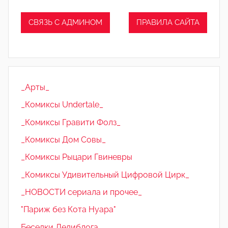
СВЯЗЬ С АДМИНОМ
ПРАВИЛА САЙТА
_Арты_
_Комиксы Undertale_
_Комиксы Гравити Фолз_
_Комиксы Дом Совы_
_Комиксы Рыцари Гвиневры
_Комиксы Удивительный Цифровой Цирк_
_НОВОСТИ сериала и прочее_
"Париж без Кота Нуара"
Беседки Ледиблога