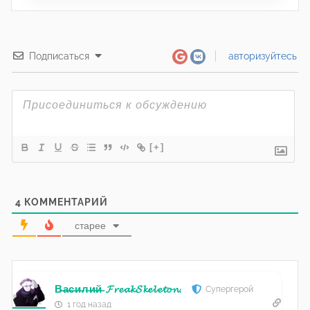
Подписаться
авторизуйтесь
[+]
4
КОММЕНТАРИЙ
старее
В̶а̶с̶и̶л̶и̶й̶ 𝓕𝓻𝓮𝓪𝓴𝓢𝓴𝓮𝓵𝓮𝓽𝓸𝓷.
Супергерой
1 год назад