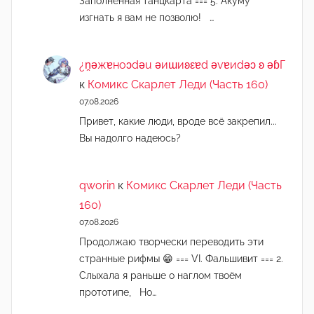
Заполненная танцкарта === 5. Акуму
изгнать я вам не позволю! …
¿n̯ǝжɐноɔdǝu ǝиɯиʚεɐd ǝvɐиdǝɔ ʚ ǝɓГ
к
Комикс Скарлет Леди (Часть 160)
07.08.2026
Привет, какие люди, вроде всё закрепил...
Вы надолго надеюсь?
qworin
к
Комикс Скарлет Леди (Часть
160)
07.08.2026
Продолжаю творчески переводить эти
странные рифмы 😁 === VI. Фальшивит === 2.
Слыхала я раньше о наглом твоём
прототипе, Но…