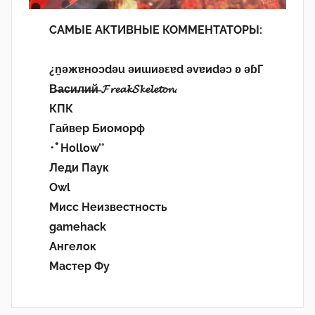
САМЫЕ АКТИВНЫЕ КОММЕНТАТОРЫ:
¿n̯ǝжɐноɔdǝu ǝиɯиʚεɐd ǝvɐиdǝɔ ʚ ǝɓГ
В̶а̶с̶и̶л̶и̶й̶ 𝓕𝓻𝓮𝓪𝓴𝓢𝓴𝓮𝓵𝓮𝓽𝓸𝓷.
КПК
Гайвер Биоморф
･ﾟHollow’°
Леди Паук
Owl
Мисс Неизвестность
gamehack
Ангелок
Мастер Фу