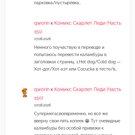
парковка/пустырёвка…
qworin
к
Комикс Скарлет Леди (Часть
151)
07.08.2026
Немного поучаствую в переводе и
попытаюсь перевести каламбуры в
заголовках страниц. 1.Hot dog/Cold dog —
Хот-дог/Хот-кэт или Cocucka в тесте/в…
qworin
к
Комикс Скарлет Леди (Часть
150)
07.08.2026
Супермегасвоевременно, но всё же
вверну свои пять копеек 😁 Тут очевидные
каламбуры без особой привязки к