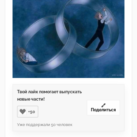
Л
и
з
а
У
с
а
т
а
я
Твой лайк помогает выпускать
новые части!
🔗
Поделиться
+50
Уже поддержали
50
человек