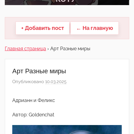
другие.
+ Добавить пост
← На главную
Главная страница
›
Арт Разные миры
Арт Разные миры
Опубликовано
10.03.2025
а
в
т
Адрианн и Феликс
о
р
Автор: Goldenchat
о
м