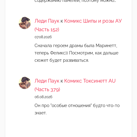
содержанию панелей, поэтому можно…
Леди Паук
к
Комикс Шипы и розы АУ
(Часть 152)
07.08.2026
Сначала героем драмы была Маринетт,
теперь Феликс)) Посмотрим, как дальше
сюжет будет развиваться.
Леди Паук
к
Комикс Токсинетт AU
(Часть 379)
06.08.2026
Он про "особые отношения" будто что-то
знает.