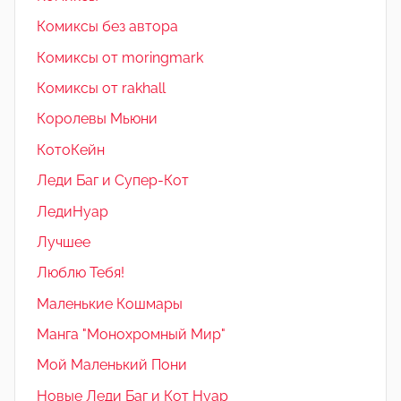
Комиксы без автора
Комиксы от moringmark
Комиксы от rakhall
Королевы Мьюни
КотоКейн
Леди Баг и Супер-Кот
ЛедиНуар
Лучшее
Люблю Тебя!
Маленькие Кошмары
Манга "Монохромный Мир"
Мой Маленький Пони
Новые Леди Баг и Кот Нуар