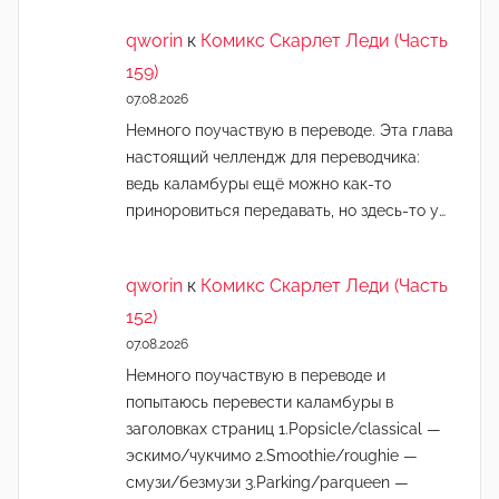
qworin
к
Комикс Скарлет Леди (Часть
159)
07.08.2026
Немного поучаствую в переводе. Эта глава
настоящий челлендж для переводчика:
ведь каламбуры ещё можно как-то
приноровиться передавать, но здесь-то у…
qworin
к
Комикс Скарлет Леди (Часть
152)
07.08.2026
Немного поучаствую в переводе и
попытаюсь перевести каламбуры в
заголовках страниц 1.Popsicle/classical —
эскимо/чукчимо 2.Smoothie/roughie —
смузи/безмузи 3.Parking/parqueen —