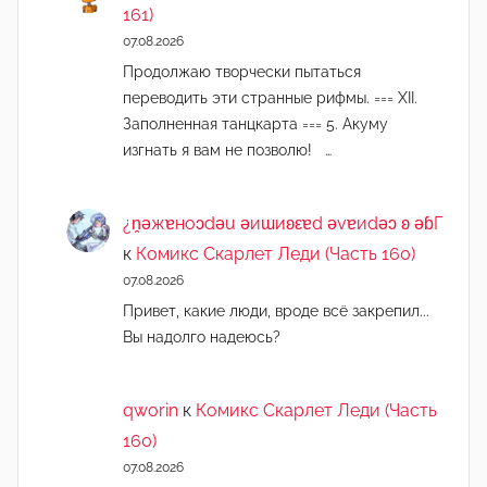
161)
07.08.2026
Продолжаю творчески пытаться
переводить эти странные рифмы. === XII.
Заполненная танцкарта === 5. Акуму
изгнать я вам не позволю! …
¿n̯ǝжɐноɔdǝu ǝиɯиʚεɐd ǝvɐиdǝɔ ʚ ǝɓГ
к
Комикс Скарлет Леди (Часть 160)
07.08.2026
Привет, какие люди, вроде всё закрепил...
Вы надолго надеюсь?
qworin
к
Комикс Скарлет Леди (Часть
160)
07.08.2026