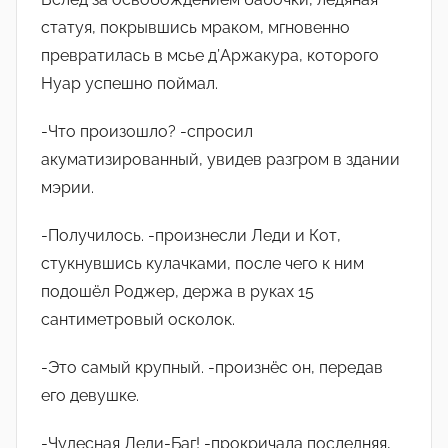
статуя, покрывшись мраком, мгновенно
превратилась в мсье д’Аржакура, которого
Нуар успешно поймал.
-Что произошло? -спросил
акуматизированный, увидев разгром в здании
мэрии.
-Получилось. -произнесли Леди и Кот,
стукнувшись кулачками, после чего к ним
подошëл Роджер, держа в руках 15
сантиметровый осколок.
-Это самый крупный. -произнëс он, передав
его девушке.
-Чудесная Леди-Баг! -прокричала последняя,