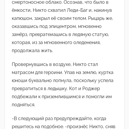
смертоносное облако. Осознав, что было в
ëмкости, Никто схватил Леди-Баг и, накинув
капюшон, закрыл еë своим телом. Рыцарь же,
оказавшись под эпицентром, мгновенно
замëрз, превратеиашись в ледяную статую,
которая, из за мгновенного оледенения,
продолжала жить.
Провернувшись в воздухе, Никто стал
матрасом для героини. Упав на землю, куртка
юноши буквально лопнула, поскольку успела
превратиться в ледышку. Кот и Роджер
подбежали к приземлившимся и помогли им
подняться.
-В следующий раз предупреждайте, когда
решитесь на подобное. -произнëс Никто, сняв