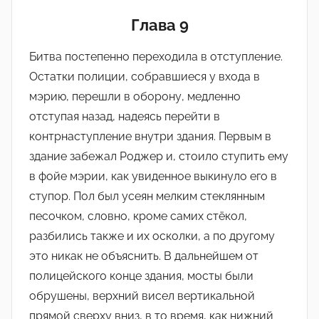
L
Глава 9
i
n
Битва постепенно переходила в отступление.
k
Остатки полиции, собравшиеся у входа в
мэрию, перешли в оборону, медленно
отступая назад, надеясь перейти в
контрнаступление внутри здания. Первым в
здание забежал Роджер и, стоило ступить ему
в фойе мэрии, как увиденное выкинуло его в
ступор. Пол был усеян мелким стеклянным
песочком, словно, кроме самих стëкол,
разбились также и их осколки, а по другому
это никак не объяснить. В дальнейшем от
полицейского конце здания, мосты были
обрушены, верхний висел вертикальной
прямой сверху вниз, в то время, как нижний