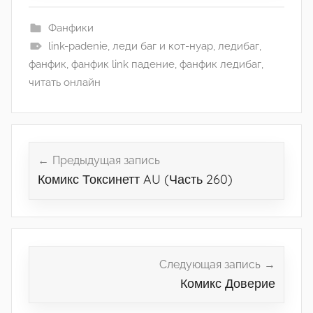
Фанфики
link-padenie
,
леди баг и кот-нуар
,
ледибаг
,
фанфик
,
фанфик link падение
,
фанфик ледибаг
,
читать онлайн
Навигация
по
Предыдущая запись
Комикс Токсинетт AU (Часть 260)
записям
Следующая запись
Комикс Доверие