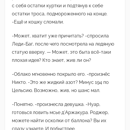
с себя остатки куртки и подтянув к себе
остатки троса, подмороженного на конце.
-Ещë и кошку сломали.
-Может, хватит уже причитать? -спросила
Леди-Баг, после чего посмотрела на ледяную
статую вверху. — Может, это быта всë-таки
плохая идея? Кто знает, жив ли он?
-Облако мгновенно покрыло его. -произнëс
Никто. -Это же жидкий азот? Минус 194 по
Цельсию. Возможно, жив, но шанс мал.
-Понятно. -произнесла девушка. -Нуар,
готовься ловить мсье д’Аржакура. Роджер,
можете найти осколки от баллона? Вы их
сразу узнаете. И побыстрее.