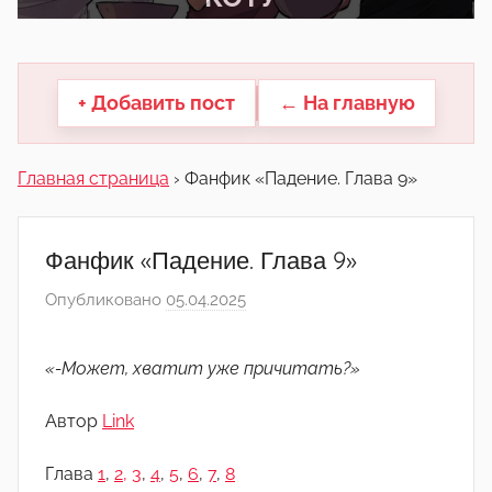
другие.
+ Добавить пост
← На главную
Главная страница
›
Фанфик «Падение. Глава 9»
Фанфик «Падение. Глава 9»
Опубликовано
05.04.2025
а
в
т
«-Может, хватит уже причитать?»
о
р
Автор
Link
о
м
Глава
1
,
2,
3
,
4
,
5
,
6
,
7
,
8