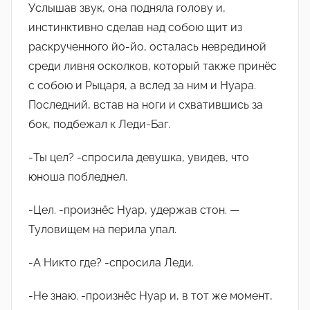
Услышав звук, она подняла голову и,
инстинктивно сделав над собою щит из
раскрученного йо-йо, осталась неврединой
среди ливня осколков, который также принëс
с собою и Рыцаря, а вслед за ним и Нуара.
Последний, встав на ноги и схватившись за
бок, подбежал к Леди-Баг.
-Ты цел? -спросила девушка, увидев, что
юноша побледнел.
-Цел. -произнëс Нуар, удержав стон. —
Туловищем на перила упал.
-А Никто где? -спросила Леди.
-Не знаю. -произнëс Нуар и, в тот же момент,