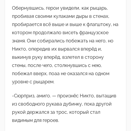
Обернувшись, герои увидели, как рыцарь,
пробивая своими кулаками дыры в стенах,
пробирается всë выше и выше к флагштоку, на
котором продолжало висеть французское
знамя. Они собирались побежать на него, но
Никто, опередив их вырвался вперëд и,
выкинув руку вперëд, взлетел в сторону
стены, после чего, столкнувшись с нею,
побежал вверх, поаа не оказался на одном
уровне с рыцарем.
-Сюрприз, амиго. — произнëс Никто, вытащив
из свободного рукава дубинку, пока другой
рукой держался за трос, который стал
видимым для героев.