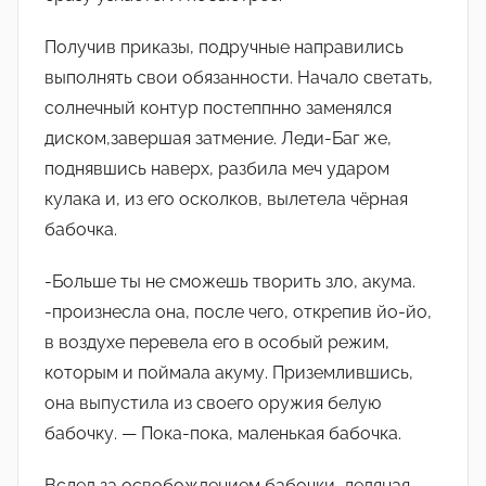
Получив приказы, подручные направились
выполнять свои обязанности. Начало светать,
солнечный контур постеппнно заменялся
диском,завершая затмение. Леди-Баг же,
поднявшись наверх, разбила меч ударом
кулака и, из его осколков, вылетела чëрная
бабочка.
-Больше ты не сможешь творить зло, акума.
-произнесла она, после чего, открепив йо-йо,
в воздухе перевела его в особый режим,
которым и поймала акуму. Приземлившись,
она выпустила из своего оружия белую
бабочку. — Пока-пока, маленькая бабочка.
Вслед за освобождением бабочки, ледяная