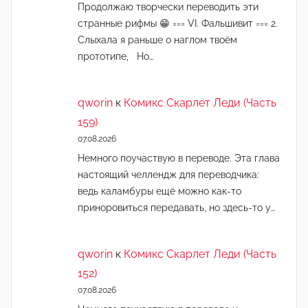
Продолжаю творчески переводить эти
странные рифмы 😁 === VI. Фальшивит === 2.
Слыхала я раньше о наглом твоём
прототипе, Но…
qworin
к
Комикс Скарлет Леди (Часть
159)
07.08.2026
Немного поучаствую в переводе. Эта глава
настоящий челлендж для переводчика:
ведь каламбуры ещё можно как-то
приноровиться передавать, но здесь-то у…
qworin
к
Комикс Скарлет Леди (Часть
152)
07.08.2026