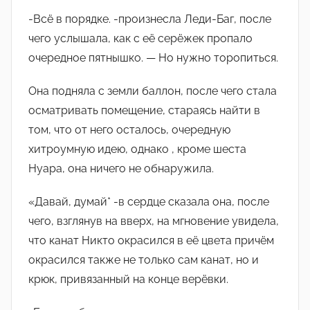
-Всë в порядке. -произнесла Леди-Баг, после
чего услышала, как с еë серëжек пропало
очередное пятнышко. — Но нужно торопиться.
Она подняла с земли баллон, после чего стала
осматривать помещение, стараясь найти в
том, что от него осталось, очередную
хитроумную идею, однако , кроме шеста
Нуара, она ничего не обнаружила.
«Давай, думай* -в сердце сказала она, после
чего, взглянув на вверх, на мгновение увидела,
что канат Никто окрасился в еë цвета причëм
окрасился также не только сам канат, но и
крюк, привязанный на конце верëвки.