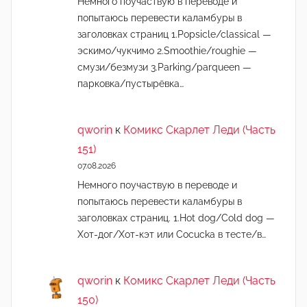
Немного поучаствую в переводе и
попытаюсь перевести каламбуры в
заголовках страниц 1.Popsicle/classical —
эскимо/чукчимо 2.Smoothie/roughie —
смузи/безмузи 3.Parking/parqueen —
парковка/пустырёвка…
qworin
к
Комикс Скарлет Леди (Часть
151)
07.08.2026
Немного поучаствую в переводе и
попытаюсь перевести каламбуры в
заголовках страниц. 1.Hot dog/Cold dog —
Хот-дог/Хот-кэт или Cocucka в тесте/в…
qworin
к
Комикс Скарлет Леди (Часть
150)