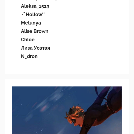
Aleksa_1523
･ﾟHollow'°
Melunya
Alise Brown
Chloe
Лиза Усатая
N_dron