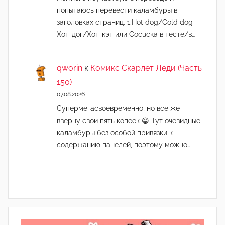
попытаюсь перевести каламбуры в
заголовках страниц. 1.Hot dog/Cold dog —
Хот-дог/Хот-кэт или Cocucka в тесте/в…
qworin
к
Комикс Скарлет Леди (Часть
150)
07.08.2026
Супермегасвоевременно, но всё же
вверну свои пять копеек 😁 Тут очевидные
каламбуры без особой привязки к
содержанию панелей, поэтому можно…