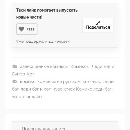
Твой лайк помогает выпускать
новые части!
🔗
Поделиться
+111
Уже поддержали
111
человек
Завершенные комиксы
,
Комиксы
,
Леди Баг и
Супер-Кот
комикс
,
комиксы на русском
,
кот-нуар
,
леди
баг
,
леди баг и кот-нуар
,
смех Комикс леди баг.
,
читать онлайн
Навигация
по
Предыдущая запись