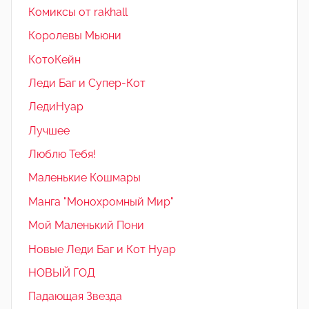
Комиксы от rakhall
Королевы Мьюни
КотоКейн
Леди Баг и Супер-Кот
ЛедиНуар
Лучшее
Люблю Тебя!
Маленькие Кошмары
Манга "Монохромный Мир"
Мой Маленький Пони
Новые Леди Баг и Кот Нуар
НОВЫЙ ГОД
Падающая Звезда