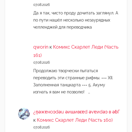
07.08.2026
Да я так, чисто проду дочитать заглянул. А
по пути нашёл несколько незаурядных
челленджей для переводчика
qworin
к
Комикс Скарлет Леди (Часть
161)
07.08.2026
Продолжаю творчески пытаться
переводить эти странные рифмы. === XII.
Заполненная танцкарта === 5. Акуму
изгнать я вам не позволю! …
¿n̯ǝжɐноɔdǝu ǝиɯиʚεɐd ǝvɐиdǝɔ ʚ ǝɓГ
к
Комикс Скарлет Леди (Часть 160)
07.08.2026