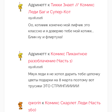
Адринетт
к
Тикки Знает // Комикс
Леди Баг и Супер-Кот
09.08.2026
Оо, котииик конечно мой лифчик это
классно и я доверяю тебе мой котикк...
Блин ну и флиртуха!
Адринетт
к
Комикс Пикантное
разоблачение (Часть 1)
09.08.2026
Мяуя леди я не хотел дарить тебе цепочку
цветы подарки на 8 марта поэтому вот
трусики ЭТО СТРИНГИИИИИ
qworin
к
Комикс Скарлет Леди (Часть
160)