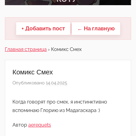
другие.
+ Добавить пост
← На главную
Главная страница
›
Комикс Смех
Комикс Смех
Опубликовано
14.04.2025
а
в
т
Когда говорят про смех, я инстинктивно
о
вспоминаю Глорию из Мадагаскара :)
р
о
Автор
aerequets
м