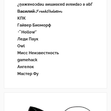
¿n̯ǝжɐноɔdǝu ǝиɯиʚεɐd ǝvɐиdǝɔ ʚ ǝɓГ
В̶а̶с̶и̶л̶и̶й̶ 𝓕𝓻𝓮𝓪𝓴𝓢𝓴𝓮𝓵𝓮𝓽𝓸𝓷.
КПК
Гайвер Биоморф
･ﾟHollow’°
Леди Паук
Owl
Мисс Неизвестность
gamehack
Ангелок
Мастер Фу