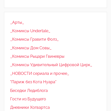
_Арты_
_Комиксы Undertale_
_Комиксы Гравити Фолз_
_Комиксы Дом Совы_
_Комиксы Рыцари Гвиневры
_Комиксы Удивительный Цифровой Цирк_
_НОВОСТИ сериала и прочее_
"Париж без Кота Нуара"
Беседки Ледиблога
Гости из Будущего
Дневники Хогвартса