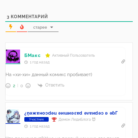
3
КОММЕНТАРИЙ
старее
БМакс
Активный Пользователь
1 год назад
На «хи-хи» данный комикс пробивает)
Ответить
2
0
¿n̯ǝжɐноɔdǝu ǝиɯиʚεɐd ǝvɐиdǝɔ ʚ ǝɓГ
Демон ЛедиБлога 😈
Участник
1 год назад