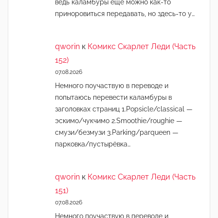
ведь каламбуры ещё можно как-то
приноровиться передавать, но здесь-то у…
qworin
к
Комикс Скарлет Леди (Часть
152)
07.08.2026
Немного поучаствую в переводе и
попытаюсь перевести каламбуры в
заголовках страниц 1.Popsicle/classical —
эскимо/чукчимо 2.Smoothie/roughie —
смузи/безмузи 3.Parking/parqueen —
парковка/пустырёвка…
qworin
к
Комикс Скарлет Леди (Часть
151)
07.08.2026
Немного поучаствую в переводе и