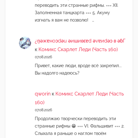
переводить эти странные рифмы. === XII.
Заполненная танцкарта === 5. Акуму
изгнать я вам не позволю! …
¿n̯ǝжɐноɔdǝu ǝиɯиʚεɐd ǝvɐиdǝɔ ʚ ǝɓГ
к
Комикс Скарлет Леди (Часть 160)
07.08.2026
Привет, какие люди, вроде всё закрепил...
Вы надолго надеюсь?
qworin
к
Комикс Скарлет Леди (Часть
160)
07.08.2026
Продолжаю творчески переводить эти
странные рифмы 😁 === VI. Фальшивит === 2.
Слыхала я раньше о наглом твоём