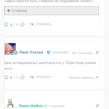
Ладно просто кусь, главное не подхватить ничего…..
Спойлер
Ответить
9
0
Лиза Усатая
Супергерой
1 год назад
Щас вглядываясь,я заметила,что у Леди Нуар клыки
есть
Ответить
4
0
Просмотр ответов
(2)
Denis Volkov
1 год назад