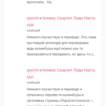
прототипе, Но…
qworin
к
Комикс Скарлет Леди (Часть
159)
07.08.2026
Немного поучаствую в переводе. Эта глава
настоящий челлендж для переводчика:
ведь каламбуры ещё можно как-то
приноровиться передавать, но здесь-то у…
qworin
к
Комикс Скарлет Леди (Часть
152)
07.08.2026
Немного поучаствую в переводе и
попытаюсь перевести каламбуры в
заголовках страниц 1.Popsicle/classical —