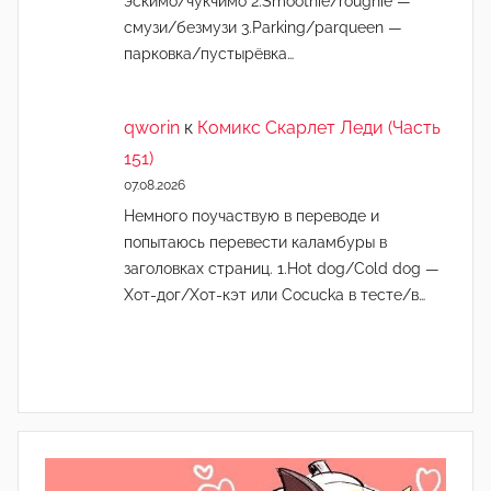
эскимо/чукчимо 2.Smoothie/roughie —
смузи/безмузи 3.Parking/parqueen —
парковка/пустырёвка…
qworin
к
Комикс Скарлет Леди (Часть
151)
07.08.2026
Немного поучаствую в переводе и
попытаюсь перевести каламбуры в
заголовках страниц. 1.Hot dog/Cold dog —
Хот-дог/Хот-кэт или Cocucka в тесте/в…