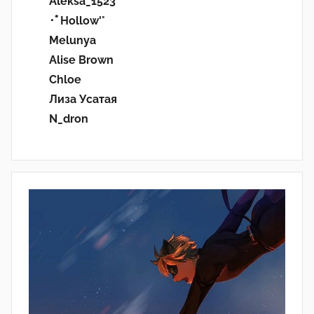
Aleksa_1523
･ﾟHollow'°
Melunya
Alise Brown
Chloe
Лиза Усатая
N_dron