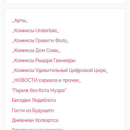
_Арты_
_Комиксы Undertale_
_Комиксы Гравити Фолз_
_Комиксы Дом Совы_
_Комиксы Рыцари Гвиневры
_Комиксы Удивительный Цифровой Цирк_
_НОВОСТИ сериала и прочее_
"Париж без Кота Нуара"
Беседки Ледиблога
Гости из Будущего
Дневники Хогвартса