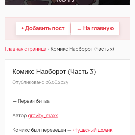
другие.
+ Добавить пост
← На главную
Главная страница
›
Комикс Наоборот (Часть 3)
Комикс Наоборот (Часть 3)
Опубликовано
06.06.2025
а
в
т
— Первая битва.
о
р
Автор
gravity_maxx
о
м
Комикс был переведен —
•Чудᴇᴄный дᴏʍиᴋ