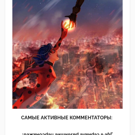
САМЫЕ АКТИВНЫЕ КОММЕНТАТОРЫ:
¿n̯ǝжɐноɔdǝu ǝиɯиʚεɐd ǝvɐиdǝɔ ʚ ǝɓГ