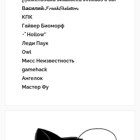
В̶а̶с̶и̶л̶и̶й̶ 𝓕𝓻𝓮𝓪𝓴𝓢𝓴𝓮𝓵𝓮𝓽𝓸𝓷.
КПК
Гайвер Биоморф
･ﾟHollow’°
Леди Паук
Owl
Мисс Неизвестность
gamehack
Ангелок
Мастер Фу