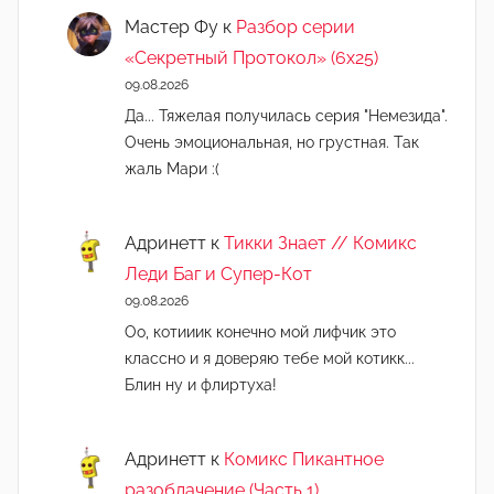
Мастер Фу
к
Разбор серии
«Секретный Протокол» (6х25)
09.08.2026
Да... Тяжелая получилась серия "Немезида".
Очень эмоциональная, но грустная. Так
жаль Мари :(
Адринетт
к
Тикки Знает // Комикс
Леди Баг и Супер-Кот
09.08.2026
Оо, котииик конечно мой лифчик это
классно и я доверяю тебе мой котикк...
Блин ну и флиртуха!
Адринетт
к
Комикс Пикантное
разоблачение (Часть 1)