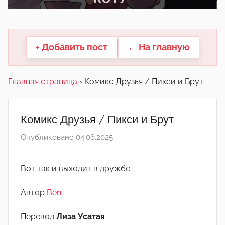
другие.
+ Добавить пост
← На главную
Главная страница
›
Комикс Друзья / Пикси и Брут
Комикс Друзья / Пикси и Брут
Опубликовано
04.06.2025
а
в
т
Вот так и выходит в дружбе
о
р
Автор
Ben
о
м
Перевод
Лиза Усатая