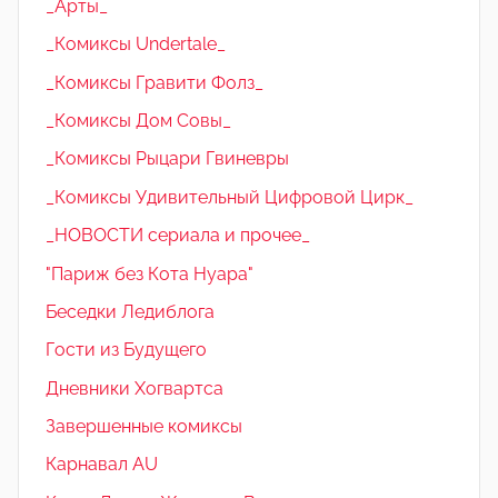
_Арты_
_Комиксы Undertale_
_Комиксы Гравити Фолз_
_Комиксы Дом Совы_
_Комиксы Рыцари Гвиневры
_Комиксы Удивительный Цифровой Цирк_
_НОВОСТИ сериала и прочее_
"Париж без Кота Нуара"
Беседки Ледиблога
Гости из Будущего
Дневники Хогвартса
Завершенные комиксы
Карнавал AU