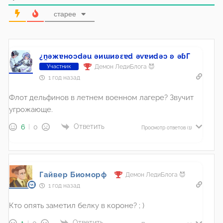
старее
¿n̯ǝжɐноɔdǝu ǝиɯиʚεɐd ǝvɐиdǝɔ ʚ ǝɓГ
Демон ЛедиБлога 😈
Участник
1 год назад
Флот дельфинов в летнем военном лагере? Звучит
угрожающе.
Ответить
6
0
Просмотр ответов
(1)
Гайвер Биоморф
Демон ЛедиБлога 😈
1 год назад
Кто опять заметил белку в короне? ; )
Ответить