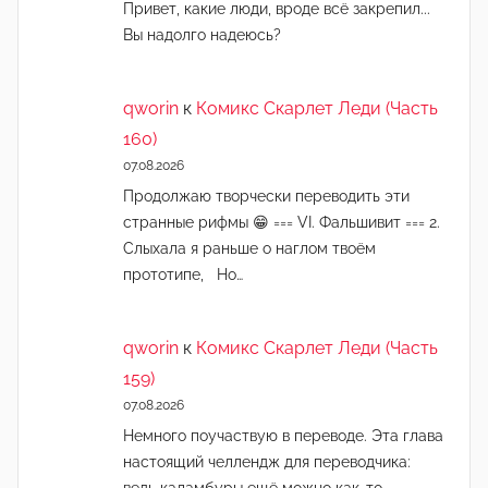
Привет, какие люди, вроде всё закрепил...
Вы надолго надеюсь?
qworin
к
Комикс Скарлет Леди (Часть
160)
07.08.2026
Продолжаю творчески переводить эти
странные рифмы 😁 === VI. Фальшивит === 2.
Слыхала я раньше о наглом твоём
прототипе, Но…
qworin
к
Комикс Скарлет Леди (Часть
159)
07.08.2026
Немного поучаствую в переводе. Эта глава
настоящий челлендж для переводчика:
ведь каламбуры ещё можно как-то