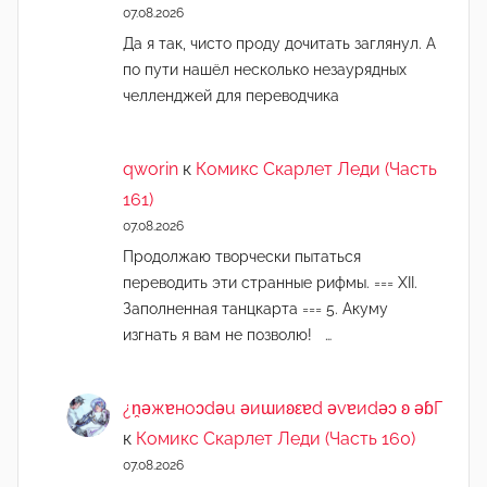
07.08.2026
Да я так, чисто проду дочитать заглянул. А
по пути нашёл несколько незаурядных
челленджей для переводчика
qworin
к
Комикс Скарлет Леди (Часть
161)
07.08.2026
Продолжаю творчески пытаться
переводить эти странные рифмы. === XII.
Заполненная танцкарта === 5. Акуму
изгнать я вам не позволю! …
¿n̯ǝжɐноɔdǝu ǝиɯиʚεɐd ǝvɐиdǝɔ ʚ ǝɓГ
к
Комикс Скарлет Леди (Часть 160)
07.08.2026