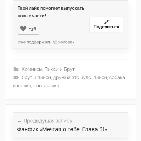
Твой лайк помогает выпускать
новые части!
🔗
Поделиться
+36
Уже поддержали
36
человек
Комиксы
,
Пикси и Брут
брут и пикси
,
дружба это чудо
,
пикси
,
собака
и кошка
,
фантастика
Навигация
по
Предыдущая запись
Фанфик «Мечтая о тебе. Глава 31»
записям