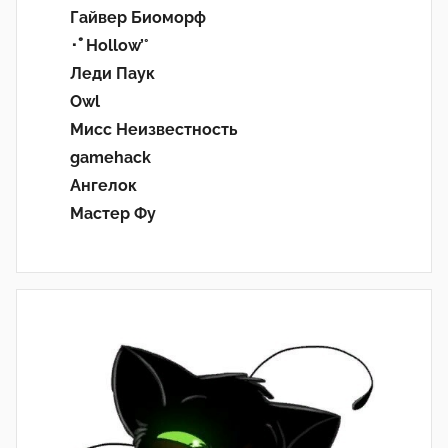
Гайвер Биоморф
･ﾟHollow’°
Леди Паук
Owl
Мисс Неизвестность
gamehack
Ангелок
Мастер Фу