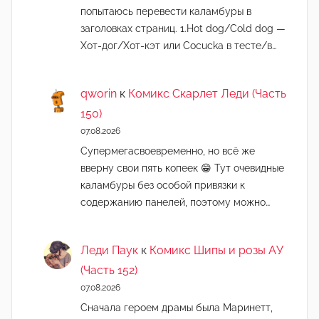
попытаюсь перевести каламбуры в
заголовках страниц. 1.Hot dog/Cold dog —
Хот-дог/Хот-кэт или Cocucka в тесте/в…
qworin
к
Комикс Скарлет Леди (Часть
150)
07.08.2026
Супермегасвоевременно, но всё же
вверну свои пять копеек 😁 Тут очевидные
каламбуры без особой привязки к
содержанию панелей, поэтому можно…
Леди Паук
к
Комикс Шипы и розы АУ
(Часть 152)
07.08.2026
Сначала героем драмы была Маринетт,