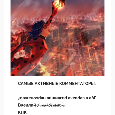
САМЫЕ АКТИВНЫЕ КОММЕНТАТОРЫ:
¿n̯ǝжɐноɔdǝu ǝиɯиʚεɐd ǝvɐиdǝɔ ʚ ǝɓГ
В̶а̶с̶и̶л̶и̶й̶ 𝓕𝓻𝓮𝓪𝓴𝓢𝓴𝓮𝓵𝓮𝓽𝓸𝓷.
КПК