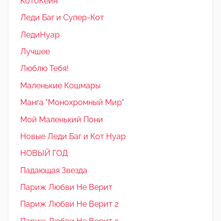
КотоКейн
Леди Баг и Супер-Кот
ЛедиНуар
Лучшее
Люблю Тебя!
Маленькие Кошмары
Манга "Монохромный Мир"
Мой Маленький Пони
Новые Леди Баг и Кот Нуар
НОВЫЙ ГОД
Падающая Звезда
Париж Любви Не Верит
Париж Любви Не Верит 2