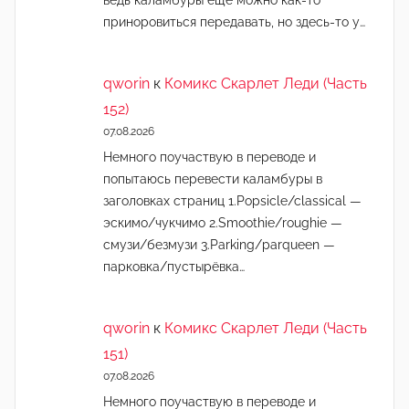
приноровиться передавать, но здесь-то у…
qworin
к
Комикс Скарлет Леди (Часть
152)
07.08.2026
Немного поучаствую в переводе и
попытаюсь перевести каламбуры в
заголовках страниц 1.Popsicle/classical —
эскимо/чукчимо 2.Smoothie/roughie —
смузи/безмузи 3.Parking/parqueen —
парковка/пустырёвка…
qworin
к
Комикс Скарлет Леди (Часть
151)
07.08.2026
Немного поучаствую в переводе и