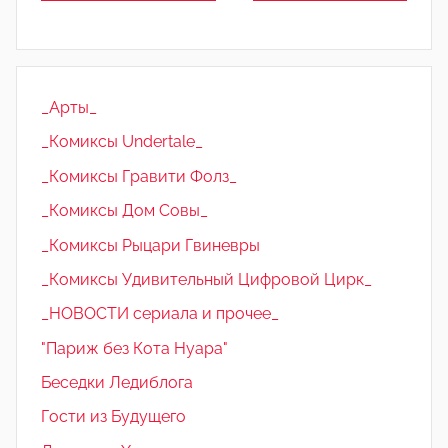
_Арты_
_Комиксы Undertale_
_Комиксы Гравити Фолз_
_Комиксы Дом Совы_
_Комиксы Рыцари Гвиневры
_Комиксы Удивительный Цифровой Цирк_
_НОВОСТИ сериала и прочее_
"Париж без Кота Нуара"
Беседки Ледиблога
Гости из Будущего