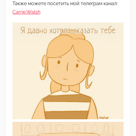
C
Также можете посетить мой телеграм канал:
h
Carrie.Walsh
l
o
e