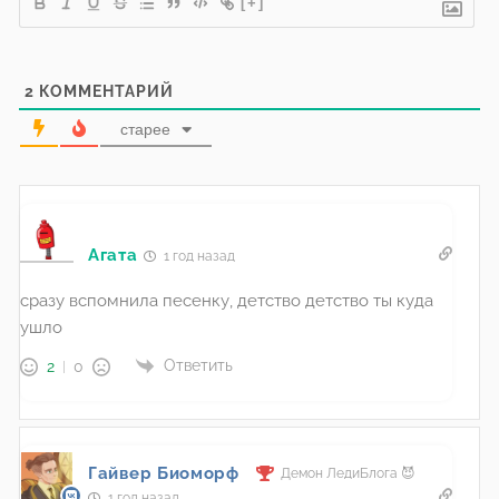
[+]
2
КОММЕНТАРИЙ
старее
Агата
1 год назад
сразу вспомнила песенку, детство детство ты куда
ушло
Ответить
2
0
Гайвер Биоморф
Демон ЛедиБлога 😈
1 год назад