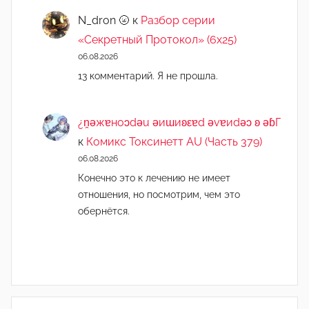
N_dron 🌝
к
Разбор серии
«Секретный Протокол» (6х25)
06.08.2026
13 комментарий. Я не прошла.
¿n̯ǝжɐноɔdǝu ǝиɯиʚεɐd ǝvɐиdǝɔ ʚ ǝɓГ
к
Комикс Токсинетт AU (Часть 379)
06.08.2026
Конечно это к лечению не имеет
отношения, но посмотрим, чем это
обернётся.