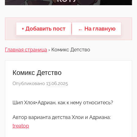
другие.
+ Добавить пост
← На главную
Главная страница
›
Комикс Детство
Комикс Детство
Опубликовано
13.06.2025
а
в
т
Шип Хлоя+Адриан, как к нему относитесь?
о
р
Автор варианта детства Хлои и Адриана:
о
treatop
м