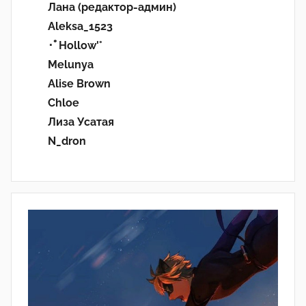
Лана (редактор-админ)
Aleksa_1523
･ﾟHollow'°
Melunya
Alise Brown
Chloe
Лиза Усатая
N_dron