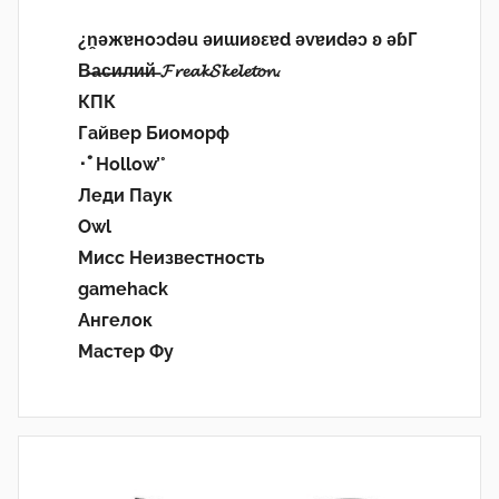
¿n̯ǝжɐноɔdǝu ǝиɯиʚεɐd ǝvɐиdǝɔ ʚ ǝɓГ
В̶а̶с̶и̶л̶и̶й̶ 𝓕𝓻𝓮𝓪𝓴𝓢𝓴𝓮𝓵𝓮𝓽𝓸𝓷.
КПК
Гайвер Биоморф
･ﾟHollow’°
Леди Паук
Owl
Мисс Неизвестность
gamehack
Ангелок
Мастер Фу