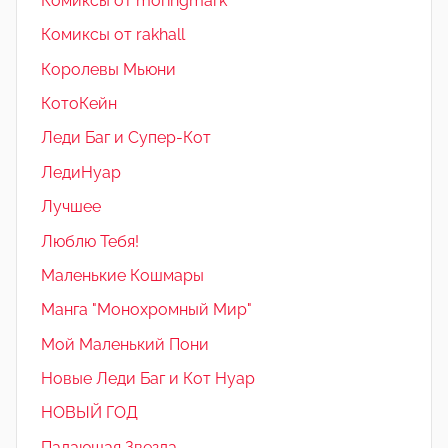
Комиксы от moringmark
Комиксы от rakhall
Королевы Мьюни
КотоКейн
Леди Баг и Супер-Кот
ЛедиНуар
Лучшее
Люблю Тебя!
Маленькие Кошмары
Манга "Монохромный Мир"
Мой Маленький Пони
Новые Леди Баг и Кот Нуар
НОВЫЙ ГОД
Падающая Звезда