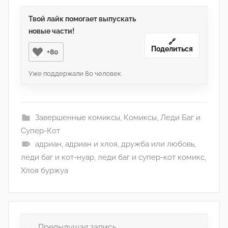
Твой лайк помогает выпускать
новые части!
🔗
Поделиться
+80
Уже поддержали
80
человек
Завершенные комиксы
,
Комиксы
,
Леди Баг и
Супер-Кот
адриан
,
адриан и хлоя
,
дружба или любовь
,
леди баг и кот-нуар
,
леди баг и супер-кот комикс
,
Хлоя буржуа
Навигация
Предыдущая запись