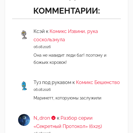
КОММЕНТАРИИ:
Ксэй
к
Комикс Извини, рука
соскользнула
06.08.2026
Она не навидит леди баг! поэтому и
божьих коровок!
Туз под рукавом
к
Комикс Бешенство
06.08.2026
Маринетт, которуюмы заслужили
N_dron 🌚
к
Разбор серии
«Секретный Протокол» (6х25)