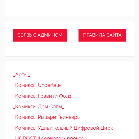
СВЯЗЬ С АДМИНОМ
ПРАВИЛА САЙТА
_Арты_
_Комиксы Undertale_
_Комиксы Гравити Фолз_
_Комиксы Дом Совы_
_Комиксы Рыцари Гвиневры
_Комиксы Удивительный Цифровой Цирк_
_НОВОСТИ сериала и прочее_