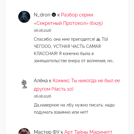
N_dron 🌚
к
Разбор серии
«Секретный Протокол» (6х25)
06.08.2026
Спасибо, она мне пригодится! 🙏 ТЫ
ЧЕГООО, УСТНАЯ ЧАСТЬ САМАЯ
КЛАССНАЯ! Я конечно была в
замешательстве вчера от волнения, но…
Алёна
к
Комикс Ты никогда не был ее
другом (Часть 10)
06.08.2026
Да,наверное на лбу нужно писать: надо
подумать взаимно или нет!
Мастер ФУ
к
Арт Тайны Маринетт