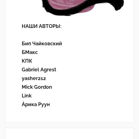
НАШИ АВТОРЫ:
Бип Чайковский
БМакс
КПК
Gabriel Agrest
yasher212
Mick Gordon
Link
Áрика Руун