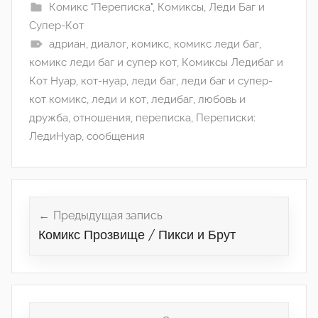
Комикс "Переписка"
,
Комиксы
,
Леди Баг и
Супер-Кот
адриан
,
диалог
,
комикс
,
комикс леди баг
,
комикс леди баг и супер кот
,
Комиксы Ледибаг и
Кот Нуар
,
кот-нуар
,
леди баг
,
леди баг и супер-
кот комикс
,
леди и кот
,
ледибаг
,
любовь и
дружба
,
отношения
,
переписка
,
Переписки:
ЛедиНуар
,
сообщения
Навигация
по
Предыдущая запись
Комикс Прозвище / Пикси и Брут
записям