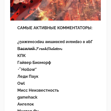
САМЫЕ АКТИВНЫЕ КОММЕНТАТОРЫ:
¿n̯ǝжɐноɔdǝu ǝиɯиʚεɐd ǝvɐиdǝɔ ʚ ǝɓГ
В̶а̶с̶и̶л̶и̶й̶ 𝓕𝓻𝓮𝓪𝓴𝓢𝓴𝓮𝓵𝓮𝓽𝓸𝓷.
КПК
Гайвер Биоморф
･ﾟHollow’°
Леди Паук
Owl
Мисс Неизвестность
gamehack
Ангелок