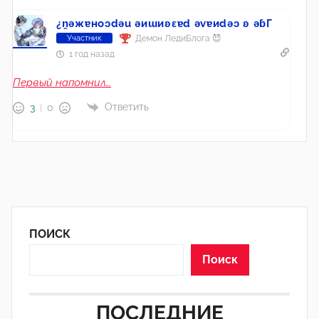
¿n̯ǝжɐноɔdǝu ǝиɯиʚεɐd ǝvɐиdǝɔ ʚ ǝɓГ
Демон ЛедиБлога 😈
Участник
1 год назад
Первый напомнил…
Ответить
3
0
ПОИСК
Поиск
ПОСЛЕДНИЕ