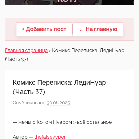
другие.
+ Добавить пост
← На главную
Главная страница
›
Комикс Переписка: ЛедиНуар
(Часть 37)
Комикс Переписка: ЛедиНуар
(Часть 37)
Опубликовано
30.06.2025
а
в
т
— мемы с Котом Нуаром > всё остальное.
о
р
Автор —
thefalsevyper