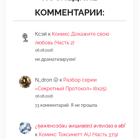
КОММЕНТАРИИ:
Ксэй
к
Комикс Докажите свою
любовь (Часть 2)
06.08.2026
не драматизируем!
N_dron 🌝
к
Разбор серии
«Секретный Протокол» (6х25)
06.08.2026
13 комментарий. Я не прошла.
¿n̯ǝжɐноɔdǝu ǝиɯиʚεɐd ǝvɐиdǝɔ ʚ ǝɓГ
к
Комикс Токсинетт AU (Часть 379)