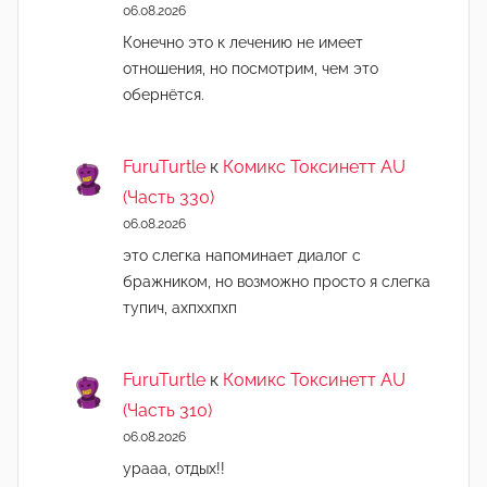
06.08.2026
Конечно это к лечению не имеет
отношения, но посмотрим, чем это
обернётся.
FuruTurtle
к
Комикс Токсинетт AU
(Часть 330)
06.08.2026
это слегка напоминает диалог с
бражником, но возможно просто я слегка
тупич, ахпххпхп
FuruTurtle
к
Комикс Токсинетт AU
(Часть 310)
06.08.2026
урааа, отдых!!