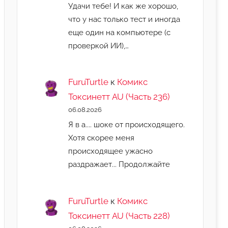
Удачи тебе! И как же хорошо,
что у нас только тест и иногда
еще один на компьютере (с
проверкой ИИ),…
FuruTurtle
к
Комикс
Токсинетт AU (Часть 236)
06.08.2026
Я в а.... шоке от происходящего.
Хотя скорее меня
происходящее ужасно
раздражает... Продолжайте
FuruTurtle
к
Комикс
Токсинетт AU (Часть 228)