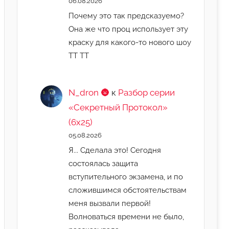
06.08.2026
Почему это так предсказуемо?
Она же что проц использует эту
краску для какого-то нового шоу
ТТ ТТ
N_dron 🌚
к
Разбор серии
«Секретный Протокол»
(6х25)
05.08.2026
Я... Сделала это! Сегодня
состоялась защита
вступительного экзамена, и по
сложившимся обстоятельствам
меня вызвали первой!
Волноваться времени не было,