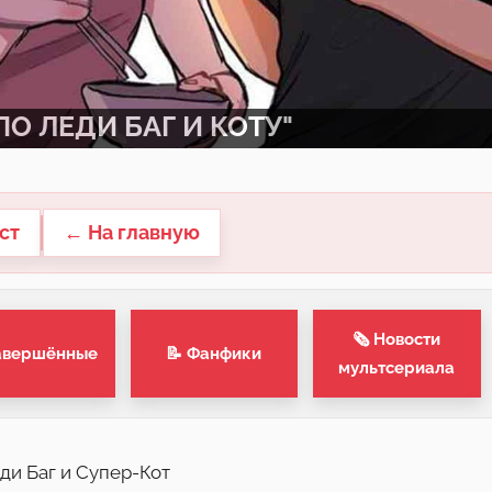
О ЛЕДИ БАГ И КОТУ"
ст
← На главную
🗞 Новости
авершённые
📝 Фанфики
мультсериала
ди Баг и Супер-Кот