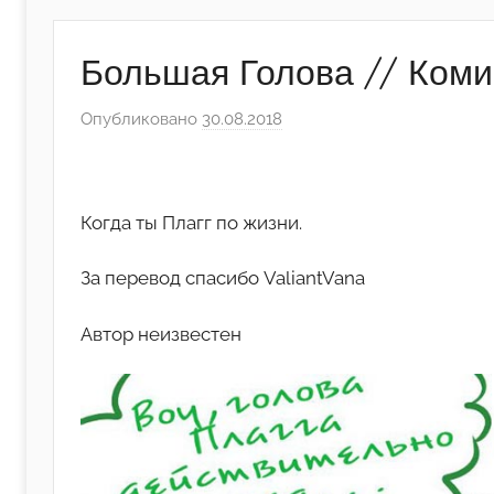
Большая Голова // Коми
Опубликовано
30.08.2018
а
в
т
о
Когда ты Плагг по жизни.
р
о
За перевод спасибо ValiantVana
м
А
Автор неизвестен
р
т
ё
м