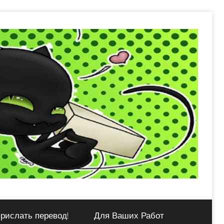
рислать перевод!
Для Ваших Работ