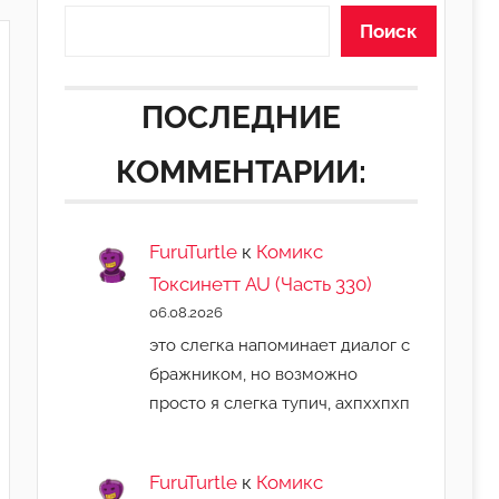
Поиск
ПОСЛЕДНИЕ
КОММЕНТАРИИ:
FuruTurtle
к
Комикс
Токсинетт AU (Часть 330)
06.08.2026
это слегка напоминает диалог с
бражником, но возможно
просто я слегка тупич, ахпххпхп
FuruTurtle
к
Комикс