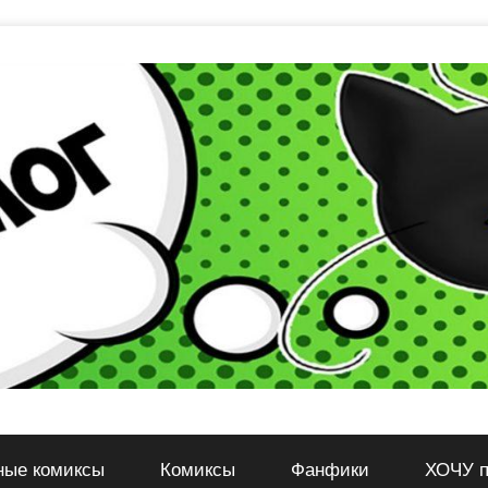
ные комиксы
Комиксы
Фанфики
ХОЧУ п