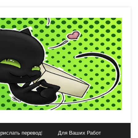
рислать перевод!
Для Ваших Работ