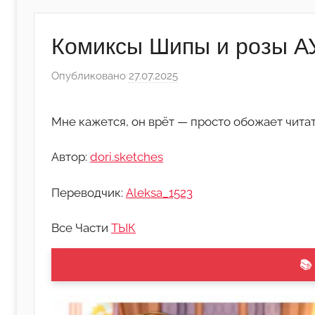
Комиксы Шипы и розы АУ
Опубликовано
27.07.2025
а
в
т
Мне кажется, он врёт — просто обожает чита
о
р
Автор:
dori.sketches
о
м
Переводчик:
Aleksa_1523
A
l
Все Части
ТЫК
e
k
📚
s
a
_