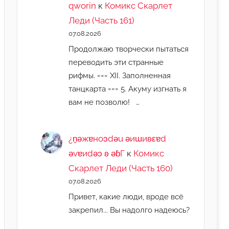
qworin
к
Комикс Скарлет
Леди (Часть 161)
07.08.2026
Продолжаю творчески пытаться
переводить эти странные
рифмы. === XII. Заполненная
танцкарта === 5. Акуму изгнать я
вам не позволю! …
¿n̯ǝжɐноɔdǝu ǝиɯиʚεɐd
ǝvɐиdǝɔ ʚ ǝɓГ
к
Комикс
Скарлет Леди (Часть 160)
07.08.2026
Привет, какие люди, вроде всё
закрепил... Вы надолго надеюсь?