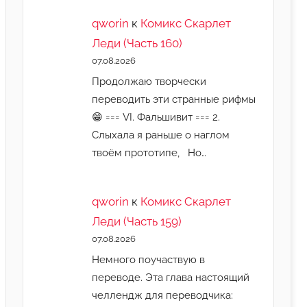
qworin
к
Комикс Скарлет
Леди (Часть 160)
07.08.2026
Продолжаю творчески
переводить эти странные рифмы
😁 === VI. Фальшивит === 2.
Слыхала я раньше о наглом
твоём прототипе, Но…
qworin
к
Комикс Скарлет
Леди (Часть 159)
07.08.2026
Немного поучаствую в
переводе. Эта глава настоящий
челлендж для переводчика: