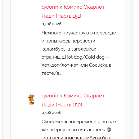
qworin
к
Комикс Скарлет
Леди (Часть 151)
07.08.2026
Немного поучаствую в переводе
и попытаюсь перевести
каламбуры в заголовках
страниц. 1.Hot dog/Cold dog —
Хот-дог/Хот-кэт или Cocucka в
тесте/в…
qworin
к
Комикс Скарлет
Леди (Часть 150)
07.08.2026
Супермегасвоевременно, но всё
же вверну свои пять копеек 😁
Тут очевидные каламбуры без