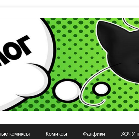
ные комиксы
Комиксы
Фанфики
ХОЧУ п