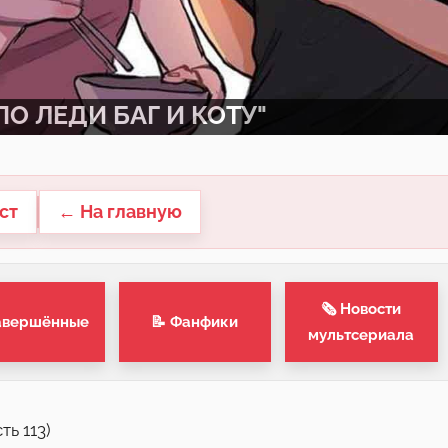
О ЛЕДИ БАГ И КОТУ"
ст
← На главную
🗞 Новости
авершённые
📝 Фанфики
мультсериала
ь 113)