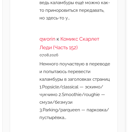
ведь каламбуры ещё можно как-
то приноровиться передавать,
но здесь-то у…
qworin
к
Комикс Скарлет
Леди (Часть 152)
07.08.2026
Немного поучаствую в переводе
и попытаюсь перевести
каламбуры в заголовках страниц
1.Popsicle/classical — эскимо/
чукчимо 2.Smoothie/roughie —
смузи/безмузи
3.Parking/parqueen — парковка/
пустырёвка…