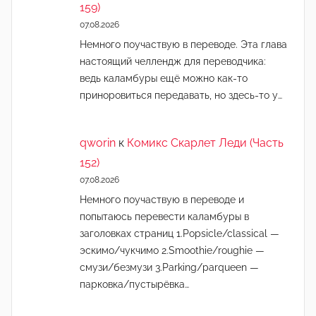
159)
07.08.2026
Немного поучаствую в переводе. Эта глава
настоящий челлендж для переводчика:
ведь каламбуры ещё можно как-то
приноровиться передавать, но здесь-то у…
qworin
к
Комикс Скарлет Леди (Часть
152)
07.08.2026
Немного поучаствую в переводе и
попытаюсь перевести каламбуры в
заголовках страниц 1.Popsicle/classical —
эскимо/чукчимо 2.Smoothie/roughie —
смузи/безмузи 3.Parking/parqueen —
парковка/пустырёвка…