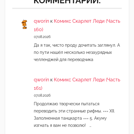
КОММЕНТАРИИ:
qworin
к
Комикс Скарлет Леди (Часть
160)
07.08.2026
Да я так, чисто проду дочитать заглянул. А
по пути нашёл несколько незаурядных
челленджей для переводчика
qworin
к
Комикс Скарлет Леди (Часть
161)
07.08.2026
Продолжаю творчески пытаться
переводить эти странные рифмы. === XII.
Заполненная танцкарта === 5. Акуму
изгнать я вам не позволю! …