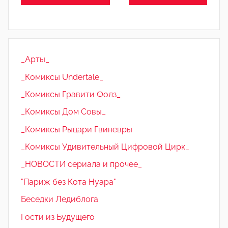
_Арты_
_Комиксы Undertale_
_Комиксы Гравити Фолз_
_Комиксы Дом Совы_
_Комиксы Рыцари Гвиневры
_Комиксы Удивительный Цифровой Цирк_
_НОВОСТИ сериала и прочее_
"Париж без Кота Нуара"
Беседки Ледиблога
Гости из Будущего