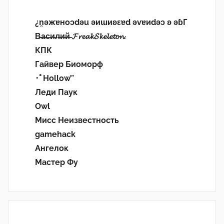
¿n̯ǝжɐноɔdǝu ǝиɯиʚεɐd ǝvɐиdǝɔ ʚ ǝɓГ
В̶а̶с̶и̶л̶и̶й̶ 𝓕𝓻𝓮𝓪𝓴𝓢𝓴𝓮𝓵𝓮𝓽𝓸𝓷.
КПК
Гайвер Биоморф
･ﾟHollow’°
Леди Паук
Owl
Мисс Неизвестность
gamehack
Ангелок
Мастер Фу