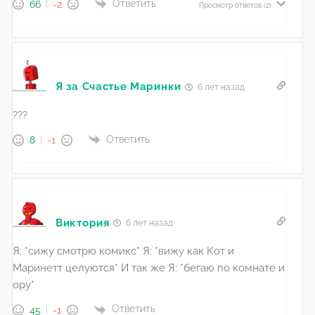
Ответить
66
-2
Просмотр ответов
(2)
Я за Счастье Маринки
6 лет назад
???
Ответить
8
-1
Виктория
6 лет назад
Я: *сижу смотрю комикс* Я: *вижу как Кот и
Маринетт целуются* И так же Я: *бегаю по комнате и
ору*
Ответить
45
-1