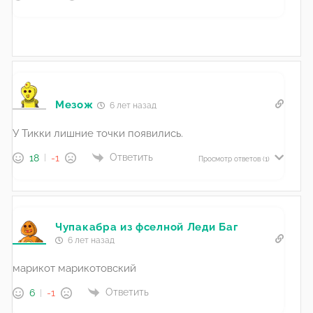
Мезож
6 лет назад
У Тикки лишние точки появились.
Ответить
18
-1
Просмотр ответов
(1)
Чупакабра из фселной Леди Баг
6 лет назад
марикот марикотовский
Ответить
6
-1