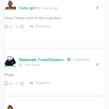
Cute girl
3 лет назад
Лицо Тикки просто бесподобно
Ответить
1
0
В̶а̶с̶и̶л̶и̶й̶ 𝓕𝓻𝓮𝓪𝓴𝓢𝓴𝓮𝓵𝓮𝓽𝓸𝓷.
Супергерой
2 лет назад
Magic
Ответить
1
0