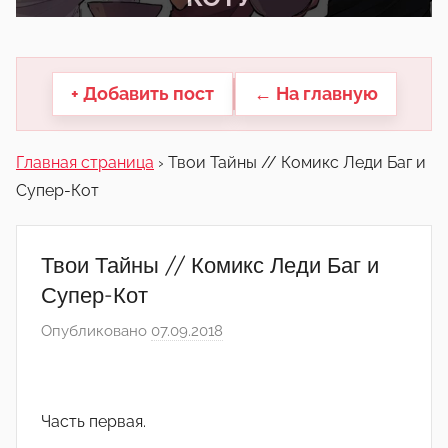
другие.
+ Добавить пост
← На главную
Главная страница
›
Твои Тайны // Комикс Леди Баг и
Супер-Кот
Твои Тайны // Комикс Леди Баг и
Супер-Кот
Опубликовано
07.09.2018
а
в
т
о
Часть первая.
р