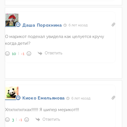
Даша Порохнина
6 лет назад
О марикот подехал увидела как целуется кручу
когда дети!?
Ответить
10
-1
Киоко Емельянова
6 лет назад
Хпхпхпхпхах!!!!!! Я шипер мерикот!!!
Ответить
3
-1