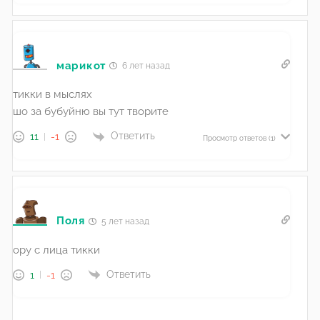
марикот
6 лет назад
тикки в мыслях
шо за бубуйню вы тут творите
Ответить
11
-1
Просмотр ответов
(1)
Поля
5 лет назад
ору с лица тикки
Ответить
1
-1