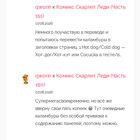
qworin
к
Комикс Скарлет Леди (Часть
151)
07.08.2026
Немного поучаствую в переводе и
попытаюсь перевести каламбуры в
заголовках страниц. 1.Hot dog/Cold dog —
Хот-дог/Хот-кэт или Cocucka в тесте/в…
qworin
к
Комикс Скарлет Леди (Часть
150)
07.08.2026
Супермегасвоевременно, но всё же
вверну свои пять копеек 😁 Тут очевидные
каламбуры без особой привязки к
содержанию панелей, поэтому можно…