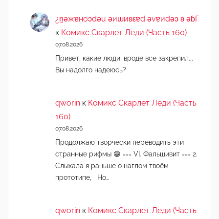
¿n̯ǝжɐноɔdǝu ǝиɯиʚεɐd ǝvɐиdǝɔ ʚ ǝɓГ
к
Комикс Скарлет Леди (Часть 160)
07.08.2026
Привет, какие люди, вроде всё закрепил...
Вы надолго надеюсь?
qworin
к
Комикс Скарлет Леди (Часть
160)
07.08.2026
Продолжаю творчески переводить эти
странные рифмы 😁 === VI. Фальшивит === 2.
Слыхала я раньше о наглом твоём
прототипе, Но…
qworin
к
Комикс Скарлет Леди (Часть