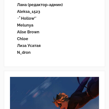
Лана (редактор-админ)
Aleksa_1523
･ﾟHollow'°
Melunya
Alise Brown
Chloe
Лиза Усатая
N_dron