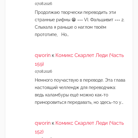
07.08.2026
Продолжаю творчески переводить эти
странные рифмы 😁 === VI. Фальшивит === 2.
Слыхала я раньше о наглом твоём
прототипе, Но…
qworin
к
Комикс Скарлет Леди (Часть
159)
07.08.2026
Немного поучаствую в переводе. Эта глава
настоящий челлендж для переводчика:
ведь каламбуры ещё можно как-то
приноровиться передавать, но здесь-то у…
qworin
к
Комикс Скарлет Леди (Часть
152)