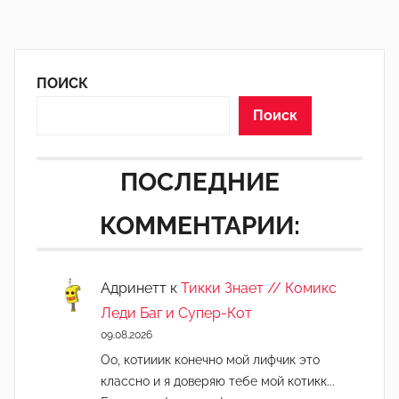
ПОИСК
Поиск
ПОСЛЕДНИЕ
КОММЕНТАРИИ:
Адринетт
к
Тикки Знает // Комикс
Леди Баг и Супер-Кот
09.08.2026
Оо, котииик конечно мой лифчик это
классно и я доверяю тебе мой котикк...