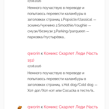
07.08.2026
Немного поучаствую в переводе и
попытаюсь перевести каламбуры в
заголовках страниц 1.Popsicle/classical —
эскимо/чукчимо 2.Smoothie/roughie —
смузи/безмузи 3.Parking/parqueen —
парковка/пустырёвка…
qworin
к
Комикс Скарлет Леди (Часть
151)
07.08.2026
Немного поучаствую в переводе и
попытаюсь перевести каламбуры в
заголовках страниц. 1.Hot dog/Cold dog —
Хот-дог/Хот-кэт или Cocucka в тесте/в…
qworin
к
Комикс Скарлет Леди (Часть