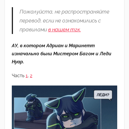
M
e
Пожалуйста, не распространяйте
l
перевод, если не ознакомились с
u
правилами
в нашем тгк.
n
y
АУ, в котором Адриан и Маринетт
a
изначально были Мистером Багом и Леди
Нуар.
Часть
1
,
2