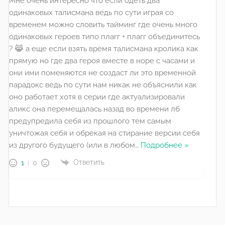
Мне очень интересно что если одеть два
одинаковых талисмана ведь по сути играя со
временем можно словить тайминг где очень много
одинаковых героев типо плагг + плагг объединитесь
? 😹 а еще если взять время талисмана кролика как
прямую но где два героя вместе в норе с часами и
они ими поменяются не создаст ли это временной
парадокс ведь по сути нам никак не объяснили как
оно работает хотя в серии где актуализировали
аликс она перемещалась назад во времени лб
предупредила себя из прошлого тем самым
уничтожая себя и обрекая на стирание версии себя
из другого будущего (или в любом
…
Подробнее »
Ответить
1
0