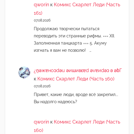
qworin
к
Комикс Скарлет Леди (Часть
161)
07.08.2026
Продолжаю творчески пытаться
переводить эти странные рифмы. === XII.
Заполненная танцкарта === 5. Акуму
изгнать я вам не позволю! …
¿n̯ǝжɐноɔdǝu ǝиɯиʚεɐd ǝvɐиdǝɔ ʚ ǝɓГ
к
Комикс Скарлет Леди (Часть 160)
07.08.2026
Привет, какие люди, вроде всё закрепил...
Вы надолго надеюсь?
qworin
к
Комикс Скарлет Леди (Часть
160)