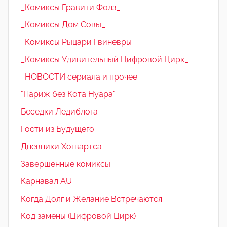
_Комиксы Гравити Фолз_
_Комиксы Дом Совы_
_Комиксы Рыцари Гвиневры
_Комиксы Удивительный Цифровой Цирк_
_НОВОСТИ сериала и прочее_
"Париж без Кота Нуара"
Беседки Ледиблога
Гости из Будущего
Дневники Хогвартса
Завершенные комиксы
Карнавал AU
Когда Долг и Желание Встречаются
Код замены (Цифровой Цирк)