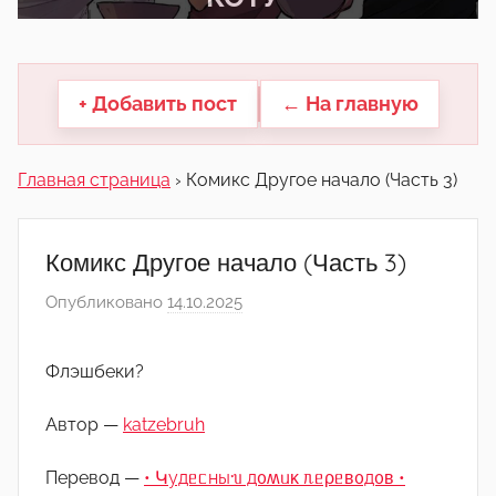
другие.
+ Добавить пост
← На главную
Главная страница
›
Комикс Другое начало (Часть 3)
Комикс Другое начало (Часть 3)
Опубликовано
14.10.2025
а
в
т
Флэшбеки?
о
р
Автор —
katzebruh
о
м
Перевод —
• Կудᥱᥴныᥔ д᧐ʍᥙκ ᥰᥱρᥱʙ᧐д᧐ʙ •