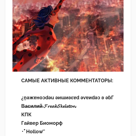
САМЫЕ АКТИВНЫЕ КОММЕНТАТОРЫ:
¿n̯ǝжɐноɔdǝu ǝиɯиʚεɐd ǝvɐиdǝɔ ʚ ǝɓГ
В̶а̶с̶и̶л̶и̶й̶ 𝓕𝓻𝓮𝓪𝓴𝓢𝓴𝓮𝓵𝓮𝓽𝓸𝓷.
КПК
Гайвер Биоморф
･ﾟHollow’°