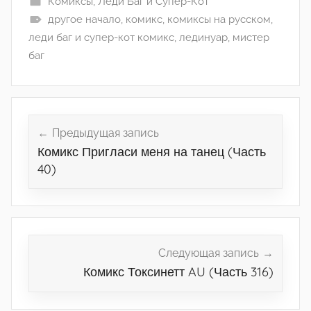
Комиксы
,
Леди Баг и Супер-Кот
другое начало
,
комикс
,
комиксы на русском
,
леди баг и супер-кот комикс
,
лединуар
,
мистер
баг
Навигация
по
Предыдущая запись
Комикс Пригласи меня на танец (Часть
записям
40)
Следующая запись
Комикс Токсинетт AU (Часть 316)