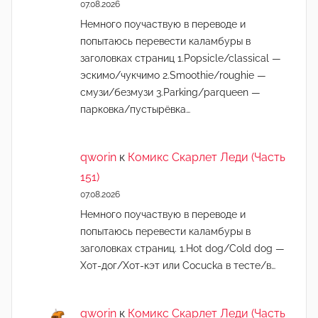
07.08.2026
Немного поучаствую в переводе и
попытаюсь перевести каламбуры в
заголовках страниц 1.Popsicle/classical —
эскимо/чукчимо 2.Smoothie/roughie —
смузи/безмузи 3.Parking/parqueen —
парковка/пустырёвка…
qworin
к
Комикс Скарлет Леди (Часть
151)
07.08.2026
Немного поучаствую в переводе и
попытаюсь перевести каламбуры в
заголовках страниц. 1.Hot dog/Cold dog —
Хот-дог/Хот-кэт или Cocucka в тесте/в…
qworin
к
Комикс Скарлет Леди (Часть