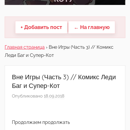
другие.
+ Добавить пост
← На главную
Главная страница
›
Вне Игры (Часть 3) // Комикс
Леди Баг и Супер-Кот
Вне Игры (Часть 3) // Комикс Леди
Баг и Супер-Кот
Опубликовано
18.09.2018
а
в
т
о
Продолжаем продолжать
р