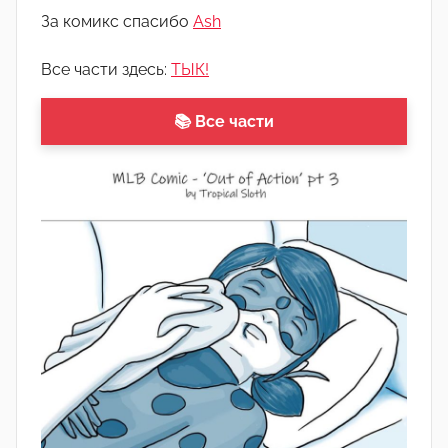
о
За комикс спасибо
Ash
м
А
Все части здесь:
ТЫК!
р
т
📚 Все части
ё
м