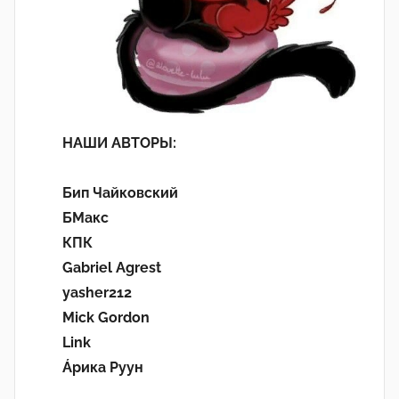
НАШИ АВТОРЫ:
Бип Чайковский
БМакс
КПК
Gabriel Agrest
yasher212
Mick Gordon
Link
Áрика Руун