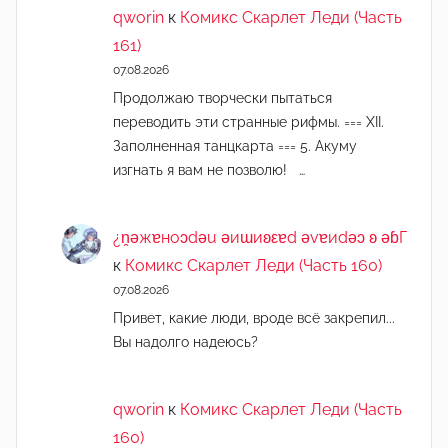
qworin
к
Комикс Скарлет Леди (Часть
161)
07.08.2026
Продолжаю творчески пытаться
переводить эти странные рифмы. === XII.
Заполненная танцкарта === 5. Акуму
изгнать я вам не позволю! …
¿n̯ǝжɐноɔdǝu ǝиɯиʚεɐd ǝvɐиdǝɔ ʚ ǝɓГ
к
Комикс Скарлет Леди (Часть 160)
07.08.2026
Привет, какие люди, вроде всё закрепил...
Вы надолго надеюсь?
qworin
к
Комикс Скарлет Леди (Часть
160)