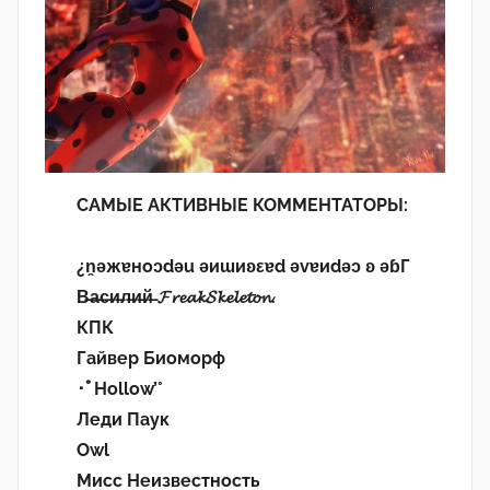
САМЫЕ АКТИВНЫЕ КОММЕНТАТОРЫ:
¿n̯ǝжɐноɔdǝu ǝиɯиʚεɐd ǝvɐиdǝɔ ʚ ǝɓГ
В̶а̶с̶и̶л̶и̶й̶ 𝓕𝓻𝓮𝓪𝓴𝓢𝓴𝓮𝓵𝓮𝓽𝓸𝓷.
КПК
Гайвер Биоморф
･ﾟHollow’°
Леди Паук
Owl
Мисс Неизвестность