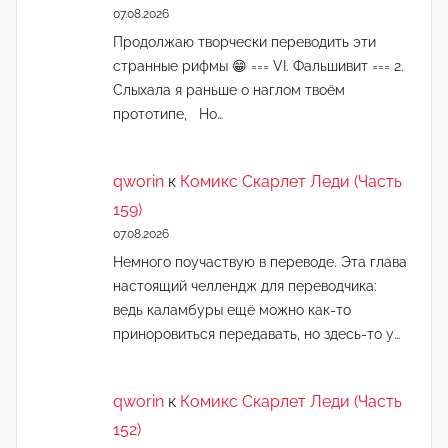
07.08.2026
Продолжаю творчески переводить эти
странные рифмы 😁 === VI. Фальшивит === 2.
Слыхала я раньше о наглом твоём
прототипе, Но…
qworin
к
Комикс Скарлет Леди (Часть
159)
07.08.2026
Немного поучаствую в переводе. Эта глава
настоящий челлендж для переводчика:
ведь каламбуры ещё можно как-то
приноровиться передавать, но здесь-то у…
qworin
к
Комикс Скарлет Леди (Часть
152)