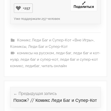
🔗
Поделиться
+257
Уже поддержали
257
человек
Комикс Леди Баг и Супер-Кот «Вне Игры»
,
Комиксы
,
Леди Баг и Супер-Кот
комиксы на русском
,
леди баг
,
леди баг и кот-
нуар
,
леди баг и супер-кот
,
леди баг и супер-кот
комикс
,
ледибаг
,
читать онлайн
Навигация
по
Предыдущая запись
Похож? // Комикс Леди Баг и Супер-Кот
записям