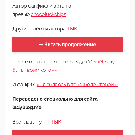
м
Автор фанфика и арта на
Л
превью
chocoluckchipz
а
н
Другие работы автора
ТЫК
а
(
➡ Читать продолжение
р
е
Так же от этого автора есть драббл
«Я хочу
д
быть твоим котом»
а
к
И фанфик:
«Влюбляюсь в тебя (Болен тобой)»
т
о
Переведено специально для сайта
р
ladyblog.me
-
а
Все главы тут —
ТЫК
д