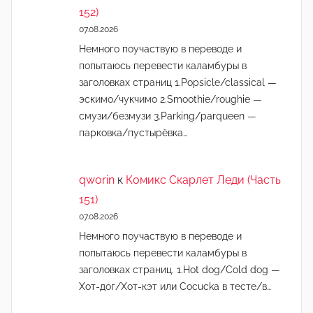
152)
07.08.2026
Немного поучаствую в переводе и
попытаюсь перевести каламбуры в
заголовках страниц 1.Popsicle/classical —
эскимо/чукчимо 2.Smoothie/roughie —
смузи/безмузи 3.Parking/parqueen —
парковка/пустырёвка…
qworin
к
Комикс Скарлет Леди (Часть
151)
07.08.2026
Немного поучаствую в переводе и
попытаюсь перевести каламбуры в
заголовках страниц. 1.Hot dog/Cold dog —
Хот-дог/Хот-кэт или Cocucka в тесте/в…