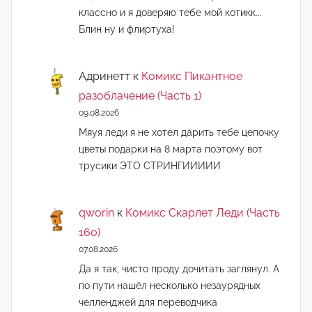
классно и я доверяю тебе мой котикк...
Блин ну и флиртуха!
Адринетт
к
Комикс Пикантное
разоблачение (Часть 1)
09.08.2026
Мяуя леди я не хотел дарить тебе цепочку
цветы подарки на 8 марта поэтому вот
трусики ЭТО СТРИНГИИИИИ
qworin
к
Комикс Скарлет Леди (Часть
160)
07.08.2026
Да я так, чисто проду дочитать заглянул. А
по пути нашёл несколько незаурядных
челленджей для переводчика