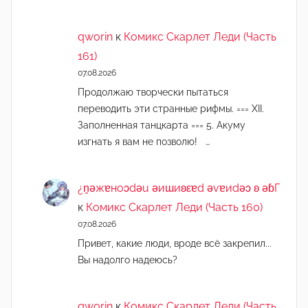
qworin
к
Комикс Скарлет Леди (Часть
161)
07.08.2026
Продолжаю творчески пытаться
переводить эти странные рифмы. === XII.
Заполненная танцкарта === 5. Акуму
изгнать я вам не позволю! …
¿n̯ǝжɐноɔdǝu ǝиɯиʚεɐd ǝvɐиdǝɔ ʚ ǝɓГ
к
Комикс Скарлет Леди (Часть 160)
07.08.2026
Привет, какие люди, вроде всё закрепил...
Вы надолго надеюсь?
qworin
к
Комикс Скарлет Леди (Часть