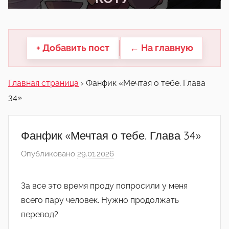
другие.
+ Добавить пост
← На главную
Главная страница
›
Фанфик «Мечтая о тебе. Глава
34»
Фанфик «Мечтая о тебе. Глава 34»
Опубликовано
29.01.2026
а
в
т
За все это время проду попросили у меня
о
всего пару человек. Нужно продолжать
р
перевод?
о