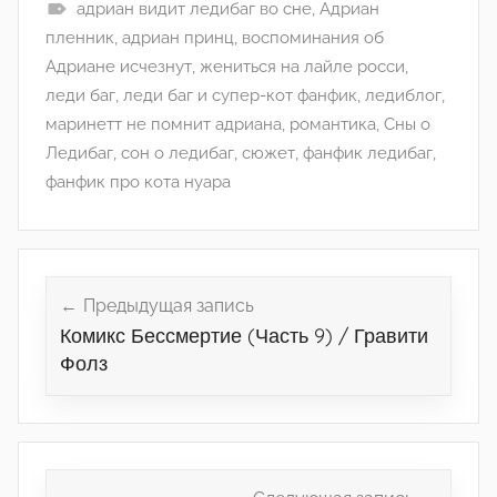
адриан видит ледибаг во сне
,
Адриан
пленник
,
адриан принц
,
воспоминания об
Адриане исчезнут
,
жениться на лайле росси
,
леди баг
,
леди баг и супер-кот фанфик
,
ледиблог
,
маринетт не помнит адриана
,
романтика
,
Сны о
Ледибаг
,
сон о ледибаг
,
сюжет
,
фанфик ледибаг
,
фанфик про кота нуара
Навигация
по
Предыдущая запись
Комикс Бессмертие (Часть 9) / Гравити
записям
Фолз