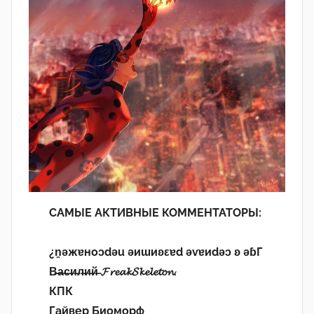
САМЫЕ АКТИВНЫЕ КОММЕНТАТОРЫ:
¿n̯ǝжɐноɔdǝu ǝиɯиʚεɐd ǝvɐиdǝɔ ʚ ǝɓГ
В̶а̶с̶и̶л̶и̶й̶ 𝓕𝓻𝓮𝓪𝓴𝓢𝓴𝓮𝓵𝓮𝓽𝓸𝓷.
КПК
Гайвер Биоморф