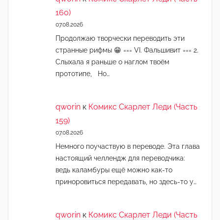
160)
07.08.2026
Продолжаю творчески переводить эти
странные рифмы 😁 === VI. Фальшивит === 2.
Слыхала я раньше о наглом твоём
прототипе, Но…
qworin
к
Комикс Скарлет Леди (Часть
159)
07.08.2026
Немного поучаствую в переводе. Эта глава
настоящий челлендж для переводчика:
ведь каламбуры ещё можно как-то
приноровиться передавать, но здесь-то у…
qworin
к
Комикс Скарлет Леди (Часть