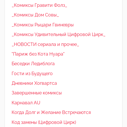
_Комиксы Гравити Фолз_
_Комиксы Дом Совы_
_Комиксы Рыцари Гвиневры
_Комиксы Удивительный Цифровой Цирк_
_НОВОСТИ сериала и прочее_
"Париж без Кота Нуара"
Беседки Ледиблога
Гости из Будущего
Дневники Хогвартса
Завершенные комиксы
Карнавал AU
Когда Долг и Желание Встречаются
Код замены (Цифровой Цирк)