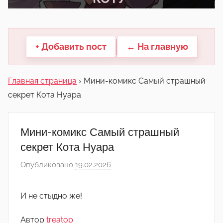
другие.
+ Добавить пост
← На главную
Главная страница
›
Мини-комикс Самый страшный
секрет Кота Нуара
Мини-комикс Самый страшный
секрет Кота Нуара
Опубликовано
19.02.2026
а
в
т
И не стыдно же!
о
р
Автор
treatop