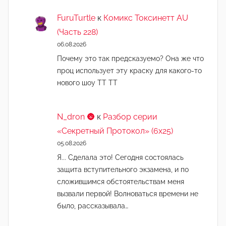
FuruTurtle
к
Комикс Токсинетт AU
(Часть 228)
06.08.2026
Почему это так предсказуемо? Она же что
проц использует эту краску для какого-то
нового шоу ТТ ТТ
N_dron 🌚
к
Разбор серии
«Секретный Протокол» (6х25)
05.08.2026
Я... Сделала это! Сегодня состоялась
защита вступительного экзамена, и по
сложившимся обстоятельствам меня
вызвали первой! Волноваться времени не
было, рассказывала…