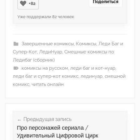
Поделиться
+82
Уже поддержали
82
человек
Завершенные комиксы
,
Комиксы
,
Леди Баг и
Супер-Кот
,
ЛедиНуар
,
Смешные комиксы по
Ледибаг (сборник)
комиксы на русском
,
леди баг и кот-нуар
,
леди баг и супер-кот комикс
,
лединуар
,
смешной
комикс
,
читать онлайн
Навигация
по
Предыдущая запись
Про персонажей сериала /
записям
Удивительный Цифровой Цирк