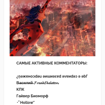
САМЫЕ АКТИВНЫЕ КОММЕНТАТОРЫ:
¿n̯ǝжɐноɔdǝu ǝиɯиʚεɐd ǝvɐиdǝɔ ʚ ǝɓГ
В̶а̶с̶и̶л̶и̶й̶ 𝓕𝓻𝓮𝓪𝓴𝓢𝓴𝓮𝓵𝓮𝓽𝓸𝓷.
КПК
Гайвер Биоморф
･ﾟHollow’°