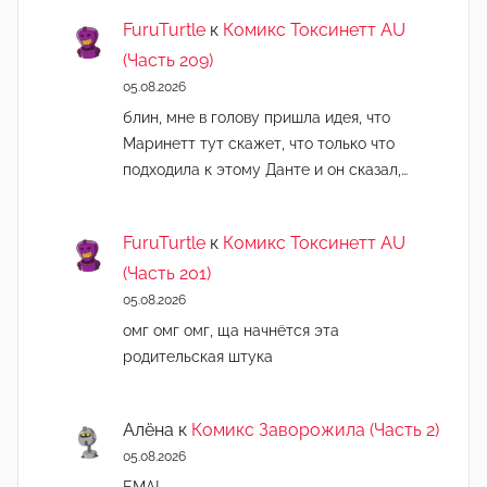
FuruTurtle
к
Комикс Токсинетт AU
(Часть 209)
05.08.2026
блин, мне в голову пришла идея, что
Маринетт тут скажет, что только что
подходила к этому Данте и он сказал,…
FuruTurtle
к
Комикс Токсинетт AU
(Часть 201)
05.08.2026
омг омг омг, ща начнëтся эта
родительская штука
Алёна
к
Комикс Заворожила (Часть 2)
05.08.2026
ЕМА!