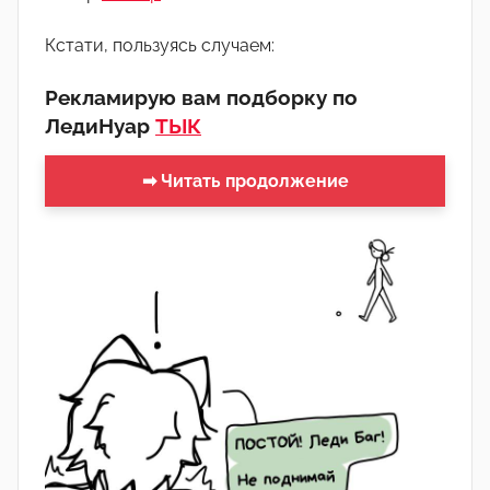
о
м
Кстати, пользуясь случаем:
Л
Рекламирую вам подборку по
а
ЛедиНуар
ТЫК
н
а
➡ Читать продолжение
(
р
е
д
а
к
т
о
р
-
а