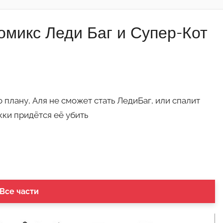
Комикс Леди Баг и Супер-Кот
о плану, Аля не сможет стать ЛедиБаг, или спалит
кки придётся её убить
 Все части