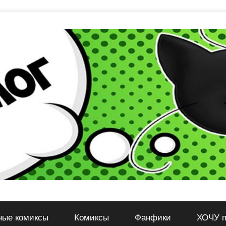
ные комиксы
Комиксы
Фанфики
ХОЧУ п