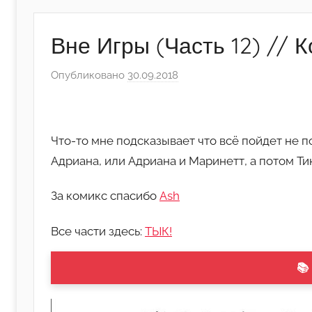
Вне Игры (Часть 12) // 
Опубликовано
30.09.2018
а
в
т
о
Что-то мне подсказывает что всё пойдет не п
р
Адриана, или Адриана и Маринетт, а потом Ти
о
м
За комикс спасибо
Ash
А
р
Все части здесь:
ТЫК!
т
ё
📚
м