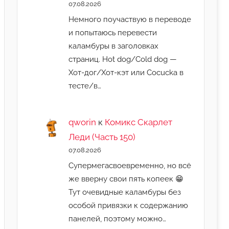
07.08.2026
Немного поучаствую в переводе
и попытаюсь перевести
каламбуры в заголовках
страниц. Hot dog/Cold dog —
Хот-дог/Хот-кэт или Cocucka в
тесте/в…
qworin
к
Комикс Скарлет
Леди (Часть 150)
07.08.2026
Супермегасвоевременно, но всё
же вверну свои пять копеек 😁
Тут очевидные каламбуры без
особой привязки к содержанию
панелей, поэтому можно…