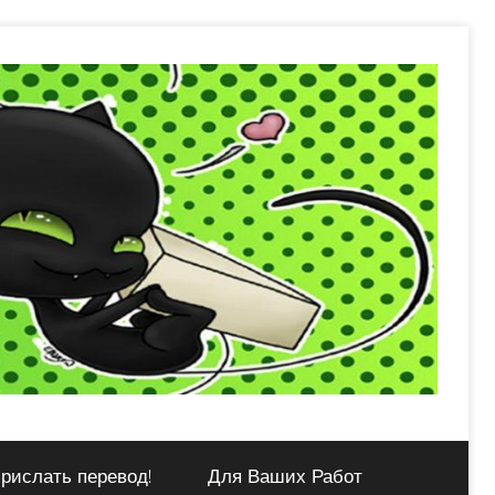
рислать перевод!
Для Ваших Работ