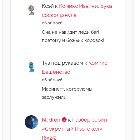
Ксэй
к
Комикс Извини, рука
соскользнула
06.08.2026
Она не навидит леди баг!
поэтому и божьих коровок!
Туз под рукавом
к
Комикс
Бешенство
06.08.2026
Маринетт, которуюмы
заслужили
N_dron 🌚
к
Разбор серии
«Секретный Протокол»
(6х25)