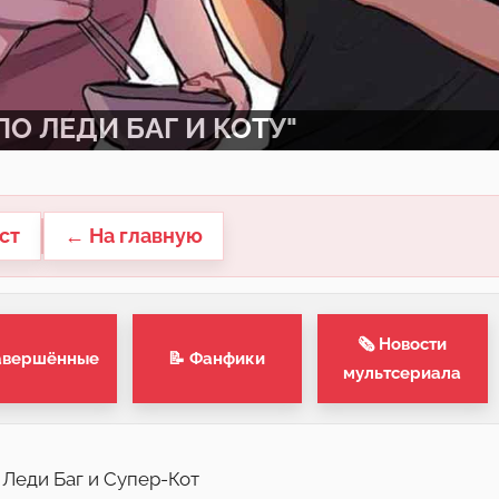
О ЛЕДИ БАГ И КОТУ"
ст
← На главную
🗞 Новости
авершённые
📝 Фанфики
мультсериала
с Леди Баг и Супер-Кот