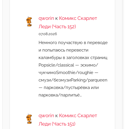
qworin
к
Комикс Скарлет
Леди (Часть 152)
07.08.2026
Немного поучаствую в переводе
и попытаюсь перевести
каламбуры в заголовках страниц
Popsicle/classical — эскимо/
чукчимоSmoothie/roughie —
смузи/безмузиParking/parqueen
— парковка/пустырёвка или
парковка/парлитьё…
qworin
к
Комикс Скарлет
Леди (Часть 151)