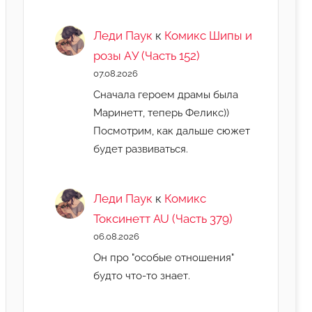
Леди Паук
к
Комикс Шипы и
розы АУ (Часть 152)
07.08.2026
Сначала героем драмы была
Маринетт, теперь Феликс))
Посмотрим, как дальше сюжет
будет развиваться.
Леди Паук
к
Комикс
Токсинетт AU (Часть 379)
06.08.2026
Он про "особые отношения"
будто что-то знает.