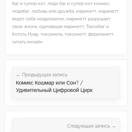
баг и супер-кот
,
леди баг и супер-кот комикс
,
ледибаг
,
любовь или дружба
,
маринетт
,
маринетт
ведет себя неадекватно
,
маринетт разрушает
свою жизнь
,
одичавшая маринетт
,
Токсибаг и
Кототь Нуар
,
токсинель
,
токсинетт
,
фералинетт
,
читать онлайн
Навигация
по
Предыдущая запись
Комикс Кошмар или Сон? /
записям
Удивительный Цифровой Цирк
Следующая запись