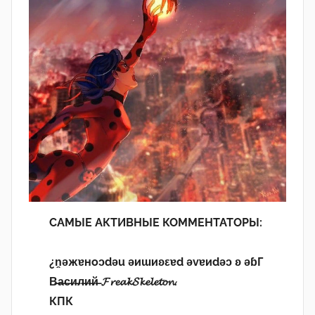
САМЫЕ АКТИВНЫЕ КОММЕНТАТОРЫ:
¿n̯ǝжɐноɔdǝu ǝиɯиʚεɐd ǝvɐиdǝɔ ʚ ǝɓГ
В̶а̶с̶и̶л̶и̶й̶ 𝓕𝓻𝓮𝓪𝓴𝓢𝓴𝓮𝓵𝓮𝓽𝓸𝓷.
КПК