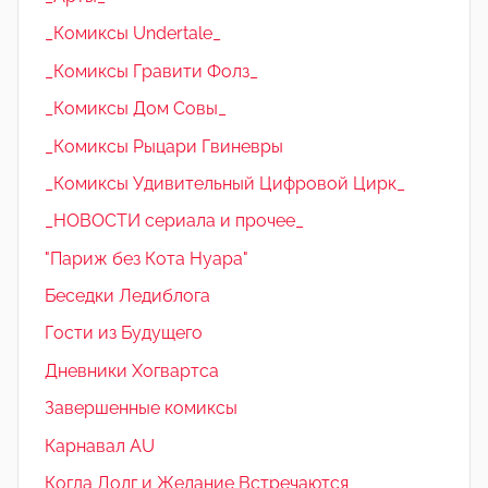
_Комиксы Undertale_
_Комиксы Гравити Фолз_
_Комиксы Дом Совы_
_Комиксы Рыцари Гвиневры
_Комиксы Удивительный Цифровой Цирк_
_НОВОСТИ сериала и прочее_
"Париж без Кота Нуара"
Беседки Ледиблога
Гости из Будущего
Дневники Хогвартса
Завершенные комиксы
Карнавал AU
Когда Долг и Желание Встречаются