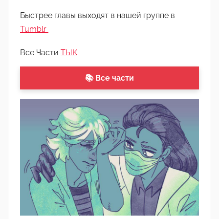
Л
Быстрее главы выходят в нашей группе в
а
Tumblr
н
а
Все Части
ТЫK
(
р
📚 Все части
е
д
а
к
т
о
р
-
а
д
м