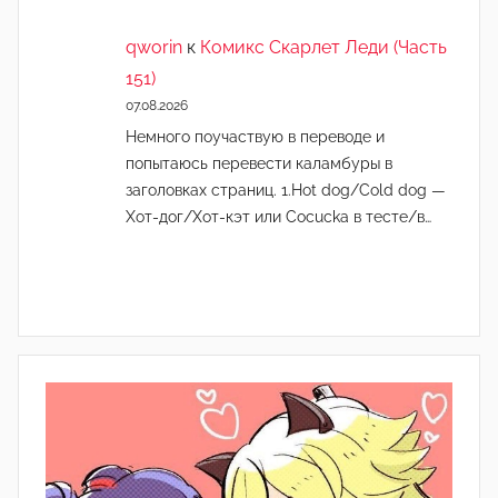
qworin
к
Комикс Скарлет Леди (Часть
151)
07.08.2026
Немного поучаствую в переводе и
попытаюсь перевести каламбуры в
заголовках страниц. 1.Hot dog/Cold dog —
Хот-дог/Хот-кэт или Cocucka в тесте/в…