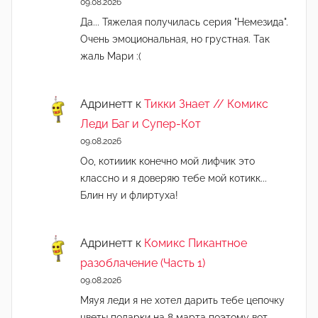
09.08.2026
Да... Тяжелая получилась серия "Немезида".
Очень эмоциональная, но грустная. Так
жаль Мари :(
Адринетт
к
Тикки Знает // Комикс
Леди Баг и Супер-Кот
09.08.2026
Оо, котииик конечно мой лифчик это
классно и я доверяю тебе мой котикк...
Блин ну и флиртуха!
Адринетт
к
Комикс Пикантное
разоблачение (Часть 1)
09.08.2026
Мяуя леди я не хотел дарить тебе цепочку
цветы подарки на 8 марта поэтому вот