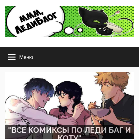
Перейти
к
содержимому
ЛедиБлог
Комиксы
Леди
Меню
Баг
и
Супер-
Кот,
Стар
против
сил
Зла,
Гравити
Фолз
"ВСЕ КОМИКСЫ ПО ЛЕДИ БАГ И
и
КОТУ"