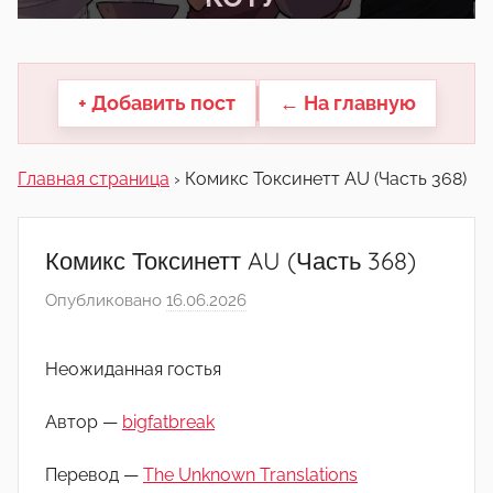
другие.
+ Добавить пост
← На главную
Главная страница
›
Комикс Токсинетт AU (Часть 368)
Комикс Токсинетт AU (Часть 368)
Опубликовано
16.06.2026
а
в
т
Неожиданная гостья
о
р
Автор —
bigfatbreak
о
м
Перевод —
The Unknown Translations