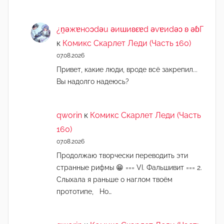
¿n̯ǝжɐноɔdǝu ǝиɯиʚεɐd ǝvɐиdǝɔ ʚ ǝɓГ
к
Комикс Скарлет Леди (Часть 160)
07.08.2026
Привет, какие люди, вроде всё закрепил...
Вы надолго надеюсь?
qworin
к
Комикс Скарлет Леди (Часть
160)
07.08.2026
Продолжаю творчески переводить эти
странные рифмы 😁 === VI. Фальшивит === 2.
Слыхала я раньше о наглом твоём
прототипе, Но…