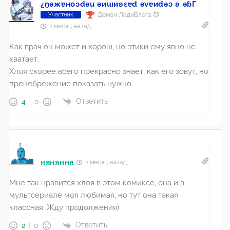
¿n̯ǝжɐноɔdǝu ǝиɯиʚεɐd ǝvɐиdǝɔ ʚ ǝɓГ
Демон ЛедиБлога 😈
Участник
1 месяц назад
Как врач он может и хорош, но этики ему явно не
хватает.
Хлоя скорее всего прекрасно знает, как его зовут, но
пренебрежение показать нужно.
Ответить
4
0
няняння
1 месяц назад
Мне так нравится хлоя в этом комиксе, она и в
мультсериале моя любимая, но тут она такая
классная. Жду продолжения)
Ответить
2
0