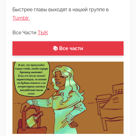
Л
Быстрее главы выходят в нашей группе в
а
Tumblr
н
а
Все Части
ТЫK
(
р
📚 Все части
е
д
а
к
т
о
р
-
а
д
м