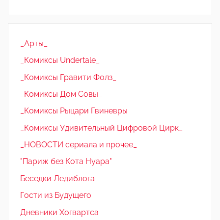
_Арты_
_Комиксы Undertale_
_Комиксы Гравити Фолз_
_Комиксы Дом Совы_
_Комиксы Рыцари Гвиневры
_Комиксы Удивительный Цифровой Цирк_
_НОВОСТИ сериала и прочее_
"Париж без Кота Нуара"
Беседки Ледиблога
Гости из Будущего
Дневники Хогвартса