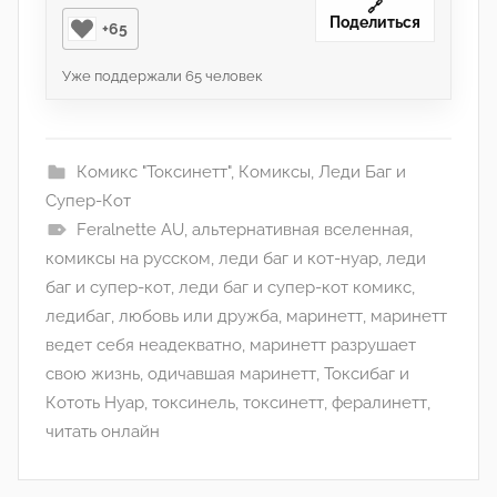
🔗
Поделиться
+65
Уже поддержали
65
человек
Комикс "Токсинетт"
,
Комиксы
,
Леди Баг и
Супер-Кот
Feralnette AU
,
альтернативная вселенная
,
комиксы на русском
,
леди баг и кот-нуар
,
леди
баг и супер-кот
,
леди баг и супер-кот комикс
,
ледибаг
,
любовь или дружба
,
маринетт
,
маринетт
ведет себя неадекватно
,
маринетт разрушает
свою жизнь
,
одичавшая маринетт
,
Токсибаг и
Кототь Нуар
,
токсинель
,
токсинетт
,
фералинетт
,
читать онлайн