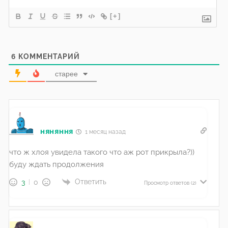
[+]
6
КОММЕНТАРИЙ
старее
няняння
1 месяц назад
что ж хлоя увидела такого что аж рот прикрыла?))
буду ждать продолжения
Ответить
3
0
Просмотр ответов
(2)