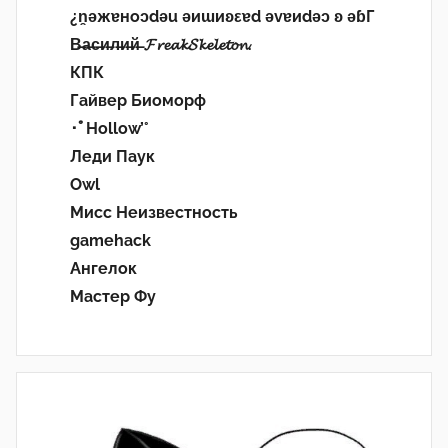
¿n̯ǝжɐноɔdǝu ǝиɯиʚεɐd ǝvɐиdǝɔ ʚ ǝɓГ
В̶а̶с̶и̶л̶и̶й̶ 𝓕𝓻𝓮𝓪𝓴𝓢𝓴𝓮𝓵𝓮𝓽𝓸𝓷.
КПК
Гайвер Биоморф
･ﾟHollow’°
Леди Паук
Owl
Мисс Неизвестность
gamehack
Ангелок
Мастер Фу