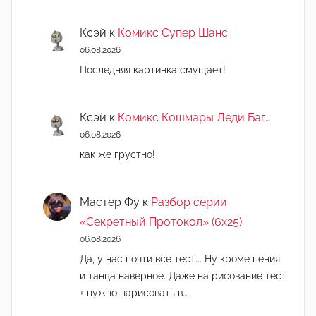
Ксэй
к
Комикс Супер Шанс
06.08.2026
Последняя картинка смущает!
Ксэй
к
Комикс Кошмары Леди Баг…
06.08.2026
как же грустно!
Мастер Фу
к
Разбор серии
«Секретный Протокол» (6х25)
06.08.2026
Да, у нас почти все тест... Ну кроме пения
и танца наверное. Даже на рисование тест
+ нужно нарисовать в…