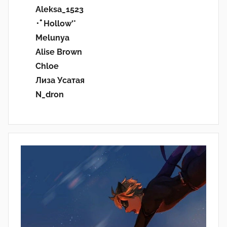
Aleksa_1523
･ﾟHollow'°
Melunya
Alise Brown
Chloe
Лиза Усатая
N_dron