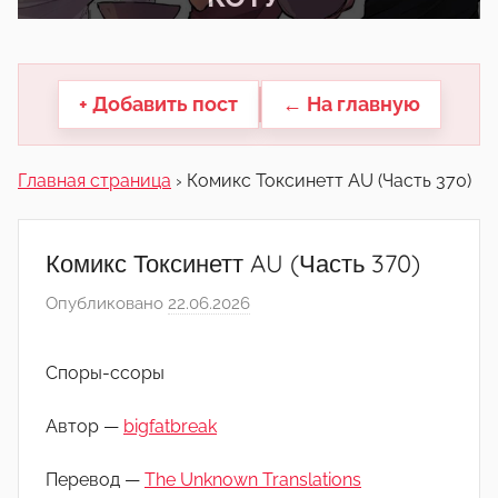
другие.
+ Добавить пост
← На главную
Главная страница
›
Комикс Токсинетт AU (Часть 370)
Комикс Токсинетт AU (Часть 370)
Опубликовано
22.06.2026
а
в
т
Споры-ссоры
о
р
Автор —
bigfatbreak
о
м
Перевод —
The Unknown Translations