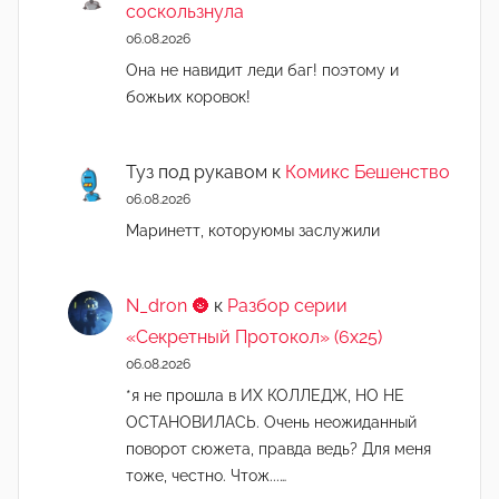
соскользнула
06.08.2026
Она не навидит леди баг! поэтому и
божьих коровок!
Туз под рукавом
к
Комикс Бешенство
06.08.2026
Маринетт, которуюмы заслужили
N_dron 🌚
к
Разбор серии
«Секретный Протокол» (6х25)
06.08.2026
*я не прошла в ИХ КОЛЛЕДЖ, НО НЕ
ОСТАНОВИЛАСЬ. Очень неожиданный
поворот сюжета, правда ведь? Для меня
тоже, честно. Чтож...…