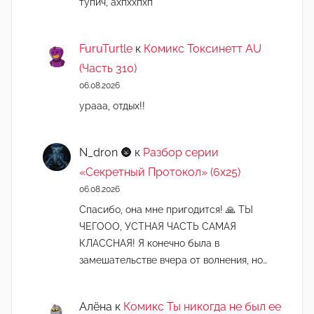
тупич, ахпххпхп
FuruTurtle
к
Комикс Токсинетт AU
(Часть 310)
06.08.2026
урааа, отдых!!
N_dron 🌚
к
Разбор серии
«Секретный Протокол» (6х25)
06.08.2026
Спасибо, она мне пригодится! 🙏 ТЫ
ЧЕГООО, УСТНАЯ ЧАСТЬ САМАЯ
КЛАССНАЯ! Я конечно была в
замешательстве вчера от волнения, но…
Алёна
к
Комикс Ты никогда не был ее