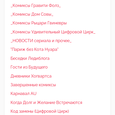
_Комиксы Гравити Фолз_
_Комиксы Дом Совы_
_Комиксы Рыцари Гвиневры
_Комиксы Удивительный Цифровой Цирк_
_НОВОСТИ сериала и прочее_
"Париж без Кота Нуара"
Беседки Ледиблога
Гости из Будущего
Дневники Хогвартса
Завершенные комиксы
Карнавал AU
Когда Долг и Желание Встречаются
Код замены (Цифровой Цирк)