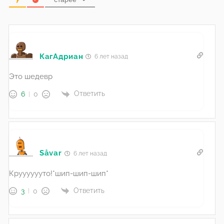
КагАдриан
6 лет назад
Это шедевр
Ответить
6
0
Såvar
6 лет назад
Крууууууто!*шип-шип-шип*
Ответить
3
0