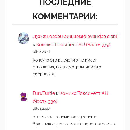
ПОСЛЕДНИЕ
КОММЕНТАРИИ:
¿n̯ǝжɐноɔdǝu ǝиɯиʚεɐd ǝvɐиdǝɔ ʚ ǝɓГ
к
Комикс Токсинетт AU (Часть 379)
06.08.2026
Конечно это к лечению не имеет
отношения, но посмотрим, чем это
обернётся.
FuruTurtle
к
Комикс Токсинетт AU
(Часть 330)
06.08.2026
это слегка напоминает диалог с
бражником, но возможно просто я слегка