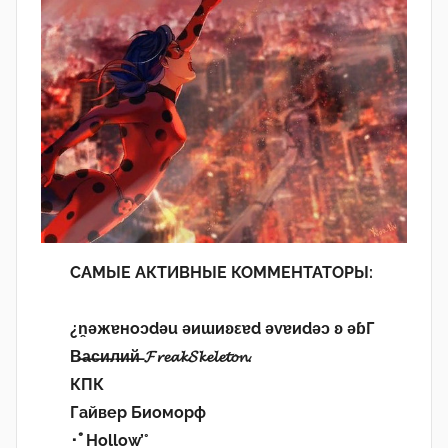
САМЫЕ АКТИВНЫЕ КОММЕНТАТОРЫ:
¿n̯ǝжɐноɔdǝu ǝиɯиʚεɐd ǝvɐиdǝɔ ʚ ǝɓГ
В̶а̶с̶и̶л̶и̶й̶ 𝓕𝓻𝓮𝓪𝓴𝓢𝓴𝓮𝓵𝓮𝓽𝓸𝓷.
КПК
Гайвер Биоморф
･ﾟHollow’°