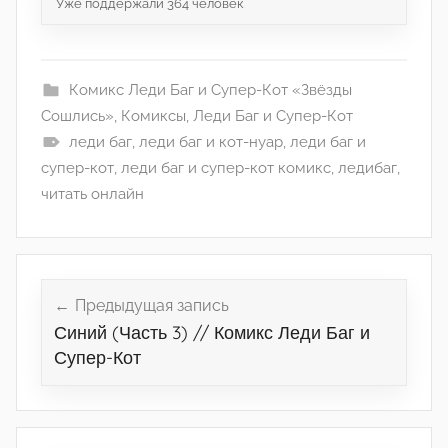
Уже поддержали
364
человек
Комикс Леди Баг и Супер-Кот «Звёзды
Сошлись»
,
Комиксы
,
Леди Баг и Супер-Кот
леди баг
,
леди баг и кот-нуар
,
леди баг и
супер-кот
,
леди баг и супер-кот комикс
,
ледибаг
,
читать онлайн
Навигация
по
Предыдущая запись
Синий (Часть 3) // Комикс Леди Баг и
записям
Супер-Кот