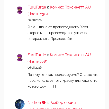
FuruTurtle
к
Комикс Токсинетт AU
(Часть 236)
06.08.2026
Я в а.... шоке от происходящего. Хотя
скорее меня происходящее ужасно
раздражает... Продолжайте
FuruTurtle
к
Комикс Токсинетт AU
(Часть 228)
06.08.2026
Почему это так предсказуемо? Она же что
проц использует эту краску для какого-то
нового шоу ТТ ТТ
N_dron 🌚
к
Разбор серии