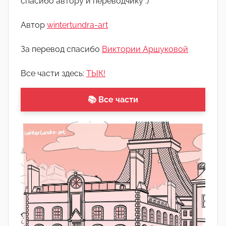
спасибо автору и переводчику :)
о
м
Автор
wintertundra-art
А
р
За перевод спасибо
Виктории Аршуковой
т
ё
Все части здесь:
ТЫК!
м
📚 Все части