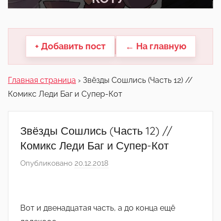
другие.
+ Добавить пост
← На главную
Главная страница
›
Звёзды Сошлись (Часть 12) //
Комикс Леди Баг и Супер-Кот
Звёзды Сошлись (Часть 12) //
Комикс Леди Баг и Супер-Кот
Опубликовано
20.12.2018
а
в
т
о
Вот и двенадцатая часть, а до конца ещё
р