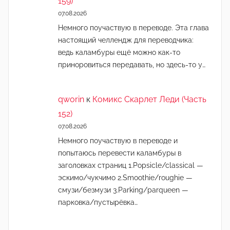
159)
07.08.2026
Немного поучаствую в переводе. Эта глава
настоящий челлендж для переводчика:
ведь каламбуры ещё можно как-то
приноровиться передавать, но здесь-то у…
qworin
к
Комикс Скарлет Леди (Часть
152)
07.08.2026
Немного поучаствую в переводе и
попытаюсь перевести каламбуры в
заголовках страниц 1.Popsicle/classical —
эскимо/чукчимо 2.Smoothie/roughie —
смузи/безмузи 3.Parking/parqueen —
парковка/пустырёвка…