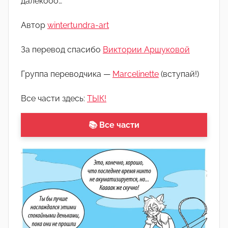
далекооо…
о
м
Автор
wintertundra-art
А
р
За перевод спасибо
Виктории Аршуковой
т
ё
Группа переводчика —
Marcelinette
(вступай!)
м
Все части здесь:
ТЫК!
📚 Все части