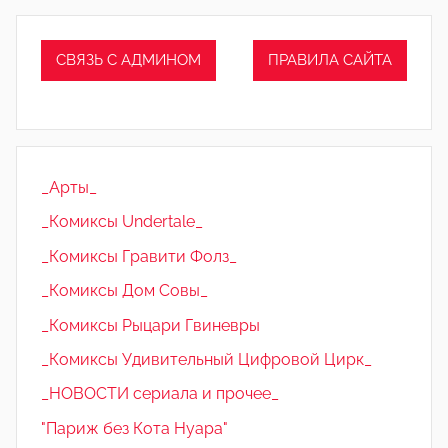
СВЯЗЬ С АДМИНОМ
ПРАВИЛА САЙТА
_Арты_
_Комиксы Undertale_
_Комиксы Гравити Фолз_
_Комиксы Дом Совы_
_Комиксы Рыцари Гвиневры
_Комиксы Удивительный Цифровой Цирк_
_НОВОСТИ сериала и прочее_
"Париж без Кота Нуара"