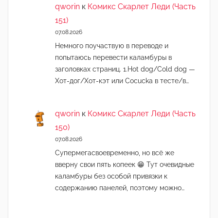
qworin
к
Комикс Скарлет Леди (Часть
151)
07.08.2026
Немного поучаствую в переводе и
попытаюсь перевести каламбуры в
заголовках страниц. 1.Hot dog/Cold dog —
Хот-дог/Хот-кэт или Cocucka в тесте/в…
qworin
к
Комикс Скарлет Леди (Часть
150)
07.08.2026
Супермегасвоевременно, но всё же
вверну свои пять копеек 😁 Тут очевидные
каламбуры без особой привязки к
содержанию панелей, поэтому можно…