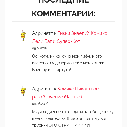
КОММЕНТАРИИ:
Адринетт
к
Тикки Знает // Комикс
Леди Баг и Супер-Кот
09.08.2026
Оо, котииик конечно мой лифчик это
классно и я доверяю тебе мой котикк...
Блин ну и флиртуха!
Адринетт
к
Комикс Пикантное
разоблачение (Часть 1)
09.08.2026
Мяуя леди я не хотел дарить тебе цепочку
цветы подарки на 8 марта поэтому вот
трусики ЭТО СТРИНГИИИИИ