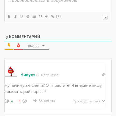
[+]
3
КОММЕНТАРИЙ
старее
Никуся
6 лет назад
Ну пачиму ані слепи? О ,і прастите! Я впервие пишу
комментарий первая?
Ответить
4
-1
Просмотр ответов
(1)