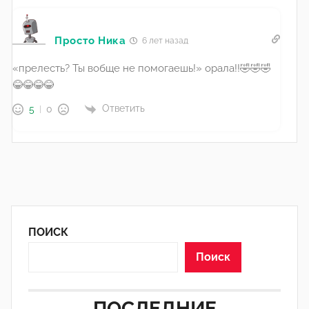
Просто Ника
6 лет назад
«прелесть? Ты вобще не помогаешь!» орала!!🤣🤣🤣
😂😂😂😂
Ответить
5
0
ПОИСК
Поиск
ПОСЛЕДНИЕ