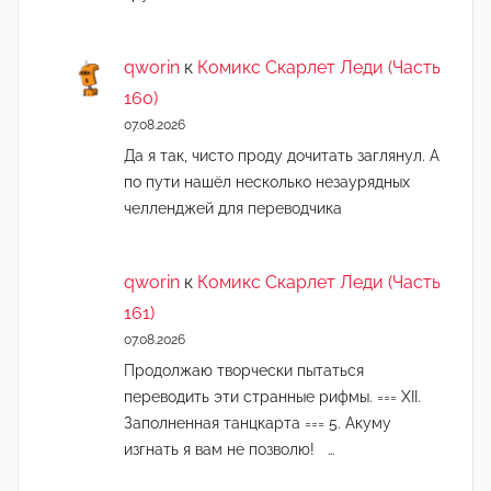
qworin
к
Комикс Скарлет Леди (Часть
160)
07.08.2026
Да я так, чисто проду дочитать заглянул. А
по пути нашёл несколько незаурядных
челленджей для переводчика
qworin
к
Комикс Скарлет Леди (Часть
161)
07.08.2026
Продолжаю творчески пытаться
переводить эти странные рифмы. === XII.
Заполненная танцкарта === 5. Акуму
изгнать я вам не позволю! …