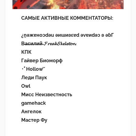
САМЫЕ АКТИВНЫЕ КОММЕНТАТОРЫ:
¿n̯ǝжɐноɔdǝu ǝиɯиʚεɐd ǝvɐиdǝɔ ʚ ǝɓГ
В̶а̶с̶и̶л̶и̶й̶ 𝓕𝓻𝓮𝓪𝓴𝓢𝓴𝓮𝓵𝓮𝓽𝓸𝓷.
КПК
Гайвер Биоморф
･ﾟHollow’°
Леди Паук
Owl
Мисс Неизвестность
gamehack
Ангелок
Мастер Фу