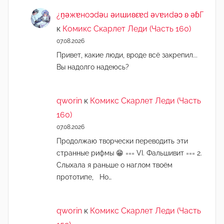
¿n̯ǝжɐноɔdǝu ǝиɯиʚεɐd ǝvɐиdǝɔ ʚ ǝɓГ
к
Комикс Скарлет Леди (Часть 160)
07.08.2026
Привет, какие люди, вроде всё закрепил...
Вы надолго надеюсь?
qworin
к
Комикс Скарлет Леди (Часть
160)
07.08.2026
Продолжаю творчески переводить эти
странные рифмы 😁 === VI. Фальшивит === 2.
Слыхала я раньше о наглом твоём
прототипе, Но…
qworin
к
Комикс Скарлет Леди (Часть