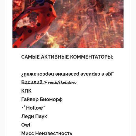
САМЫЕ АКТИВНЫЕ КОММЕНТАТОРЫ:
¿n̯ǝжɐноɔdǝu ǝиɯиʚεɐd ǝvɐиdǝɔ ʚ ǝɓГ
В̶а̶с̶и̶л̶и̶й̶ 𝓕𝓻𝓮𝓪𝓴𝓢𝓴𝓮𝓵𝓮𝓽𝓸𝓷.
КПК
Гайвер Биоморф
･ﾟHollow’°
Леди Паук
Owl
Мисс Неизвестность