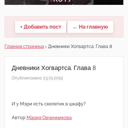
другие.
+ Добавить пост
← На главную
Главная страница
›
Дневники Хогвартса. Глава 8
Дневники Хогвартса. Глава 8
Опубликовано
23.01.2019
а
в
т
о
И у Мэри есть скелетик в шкафу?
р
о
Автор
Мария Овчинникова
м