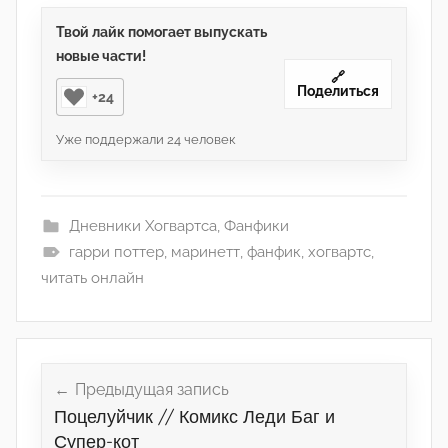
Твой лайк помогает выпускать
новые части!
🔗
Поделиться
+24
Уже поддержали
24
человек
Дневники Хогвартса
,
Фанфики
гарри поттер
,
маринетт
,
фанфик
,
хогвартс
,
читать онлайн
Навигация
по
Предыдущая запись
Поцелуйчик // Комикс Леди Баг и
записям
Супер-кот