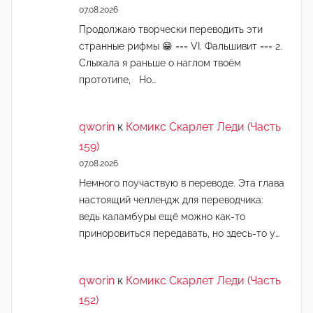
07.08.2026
Продолжаю творчески переводить эти
странные рифмы 😁 === VI. Фальшивит === 2.
Слыхала я раньше о наглом твоём
прототипе, Но…
qworin
к
Комикс Скарлет Леди (Часть
159)
07.08.2026
Немного поучаствую в переводе. Эта глава
настоящий челлендж для переводчика:
ведь каламбуры ещё можно как-то
приноровиться передавать, но здесь-то у…
qworin
к
Комикс Скарлет Леди (Часть
152)