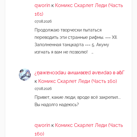
qworin
к
Комикс Скарлет Леди (Часть
161)
07.08.2026
Продолжаю творчески пытаться
переводить эти странные рифмы. === XII.
Заполненная танцкарта === 5. Акуму
изгнать я вам не позволю! …
¿n̯ǝжɐноɔdǝu ǝиɯиʚεɐd ǝvɐиdǝɔ ʚ ǝɓГ
к
Комикс Скарлет Леди (Часть 160)
07.08.2026
Привет, какие люди, вроде всё закрепил...
Вы надолго надеюсь?
qworin
к
Комикс Скарлет Леди (Часть
160)