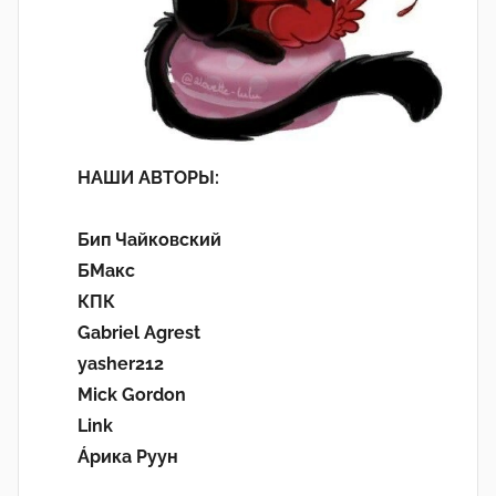
НАШИ АВТОРЫ:
Бип Чайковский
БМакс
КПК
Gabriel Agrest
yasher212
Mick Gordon
Link
Áрика Руун