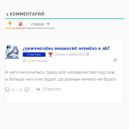
1
КОММЕНТАРИЙ
старее
¿n̯ǝжɐноɔdǝu ǝиɯиʚεɐd ǝvɐиdǝɔ ʚ ǝɓГ
Демон ЛедиБлога 😈
Участник
4 лет назад
А чего мелочиться, сразу всё человечество под пож,
и больше нет и не будет, да ровным ничего не будет.
Ответить
0
0