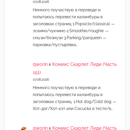
07.08.2026
Немного поучаствую в переводе и
попытаюсь перевести каламбуры в
заголовках страниц 1.Popsicle/classical —
эскимо/чукчимо 2.Smoothie/roughie —
смузи/безмузи 3.Parking/parqueen —
парковка/пустырёвка…
qworin
к
Комикс Скарлет Леди (Часть
151)
07.08.2026
Немного поучаствую в переводе и
попытаюсь перевести каламбуры в
заголовках страниц. 1.Hot dog/Cold dog —
Хот-дог/Хот-кэт или Cocucka в тесте/в…
qworin
к
Комикс Скарлет Леди (Часть