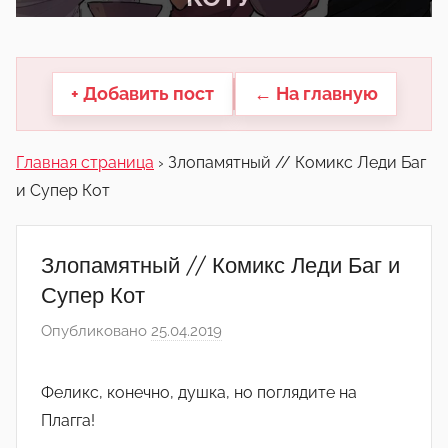
другие.
+ Добавить пост
← На главную
Главная страница
›
Злопамятный // Комикс Леди Баг
и Супер Кот
Злопамятный // Комикс Леди Баг и
Супер Кот
Опубликовано
25.04.2019
а
в
т
Феликс, конечно, душка, но поглядите на
о
Плагга!
р