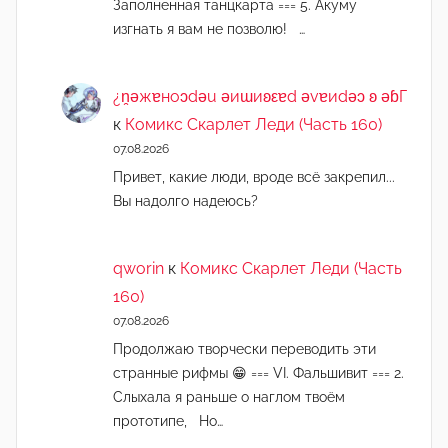
Заполненная танцкарта === 5. Акуму
изгнать я вам не позволю! …
¿n̯ǝжɐноɔdǝu ǝиɯиʚεɐd ǝvɐиdǝɔ ʚ ǝɓГ
к
Комикс Скарлет Леди (Часть 160)
07.08.2026
Привет, какие люди, вроде всё закрепил...
Вы надолго надеюсь?
qworin
к
Комикс Скарлет Леди (Часть
160)
07.08.2026
Продолжаю творчески переводить эти
странные рифмы 😁 === VI. Фальшивит === 2.
Слыхала я раньше о наглом твоём
прототипе, Но…