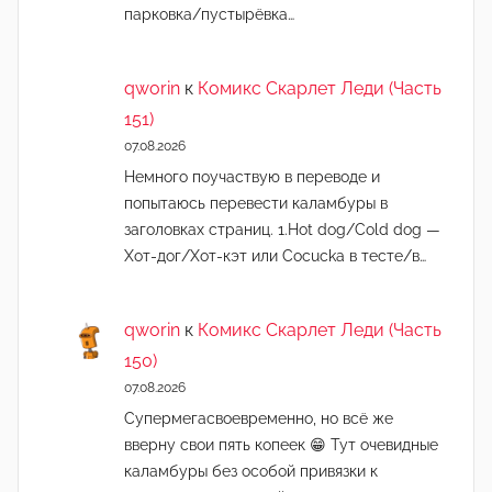
парковка/пустырёвка…
qworin
к
Комикс Скарлет Леди (Часть
151)
07.08.2026
Немного поучаствую в переводе и
попытаюсь перевести каламбуры в
заголовках страниц. 1.Hot dog/Cold dog —
Хот-дог/Хот-кэт или Cocucka в тесте/в…
qworin
к
Комикс Скарлет Леди (Часть
150)
07.08.2026
Супермегасвоевременно, но всё же
вверну свои пять копеек 😁 Тут очевидные
каламбуры без особой привязки к