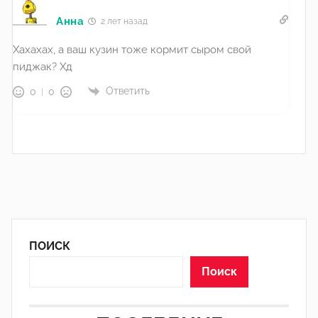
Анна
2 лет назад
Хахахах, а ваш кузин тоже кормит сыром свой
пиджак? Хд
Ответить
0
0
ПОИСК
Поиск