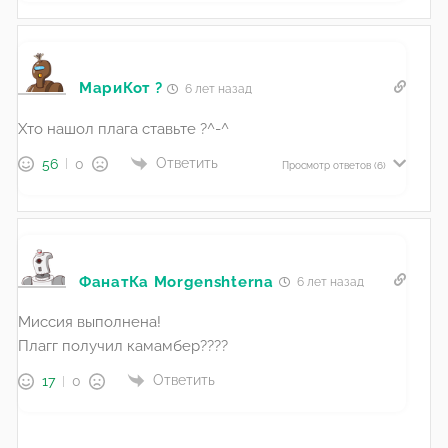
МариКот ?
6 лет назад
Хто нашол плага ставьте ?^-^
Ответить
56
0
Просмотр ответов
(6)
ФанатКа Morgenshterna
6 лет назад
Миссия выполнена!
Плагг получил камамбер????
Ответить
17
0