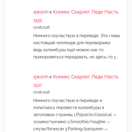
qworin
к
Комикс Скарлет Леди (Часть
159)
07.08.2026
Немного поучаствую в переводе. Эта глава
настоящий челлендж для переводчика:
ведь каламбуры ещё можно как-то
приноровиться передавать, но здесь-то у…
qworin
к
Комикс Скарлет Леди (Часть
152)
07.08.2026
Немного поучаствую в переводе и
попытаюсь перевести каламбуры в
заголовках страниц 1.Popsicle/classical —
эскимо/чукчимо 2.Smoothie/roughie —
смузи/безмузи 3.Parking/parqueen —