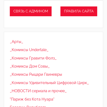
СВЯЗЬ С АДМИНОМ
ПРАВИЛА САЙТА
_Арты_
_Комиксы Undertale_
_Комиксы Гравити Фолз_
_Комиксы Дом Совы_
_Комиксы Рыцари Гвиневры
_Комиксы Удивительный Цифровой Цирк_
_НОВОСТИ сериала и прочее_
"Париж без Кота Нуара"