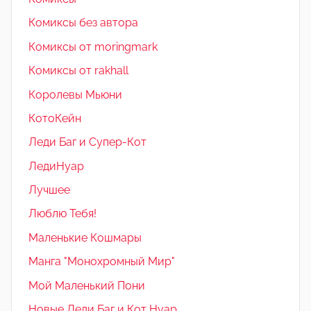
Комиксы без автора
Комиксы от moringmark
Комиксы от rakhall
Королевы Мьюни
КотоКейн
Леди Баг и Супер-Кот
ЛедиНуар
Лучшее
Люблю Тебя!
Маленькие Кошмары
Манга "Монохромный Мир"
Мой Маленький Пони
Новые Леди Баг и Кот Нуар