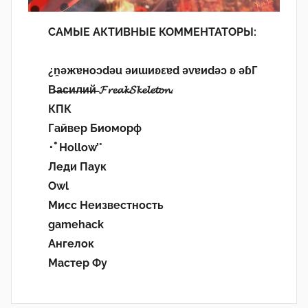
САМЫЕ АКТИВНЫЕ КОММЕНТАТОРЫ:
¿n̯ǝжɐноɔdǝu ǝиɯиʚεɐd ǝvɐиdǝɔ ʚ ǝɓГ
В̶а̶с̶и̶л̶и̶й̶ 𝓕𝓻𝓮𝓪𝓴𝓢𝓴𝓮𝓵𝓮𝓽𝓸𝓷.
КПК
Гайвер Биоморф
･ﾟHollow’°
Леди Паук
Owl
Мисс Неизвестность
gamehack
Ангелок
Мастер Фу