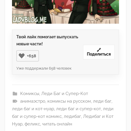
Твой лайк помогает выпускать
новые части!
🔗
Поделиться
+658
Уже поддержали
658
человек
Комиксы
,
Леди Баг и Супер-Кот
анимаэстро
,
комиксы на русском
,
леди баг
,
леди баг и кот-нуар
,
леди баг и супер-кот
,
леди
баг и супер-кот комикс
,
ледибаг
,
Ледибаг и Кот
Нуар
,
феликс
,
читать онлайн