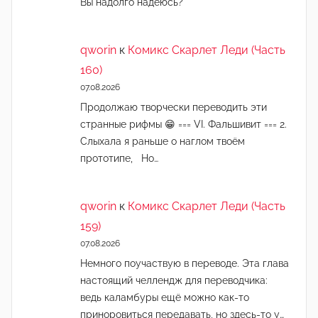
Вы надолго надеюсь?
qworin
к
Комикс Скарлет Леди (Часть
160)
07.08.2026
Продолжаю творчески переводить эти
странные рифмы 😁 === VI. Фальшивит === 2.
Слыхала я раньше о наглом твоём
прототипе, Но…
qworin
к
Комикс Скарлет Леди (Часть
159)
07.08.2026
Немного поучаствую в переводе. Эта глава
настоящий челлендж для переводчика:
ведь каламбуры ещё можно как-то
приноровиться передавать, но здесь-то у…