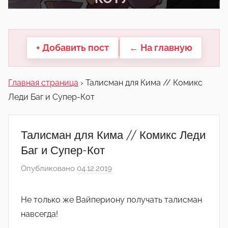
другие.
+ Добавить пост
← На главную
Главная страница
›
Талисман для Кима // Комикс
Леди Баг и Супер-Кот
Талисман для Кима // Комикс Леди
Баг и Супер-Кот
Опубликовано
04.12.2019
а
в
т
Не только же Вайпериону получать талисман
о
навсегда!
р