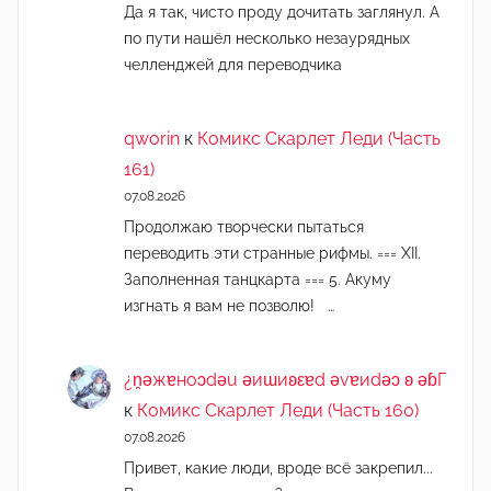
Да я так, чисто проду дочитать заглянул. А
по пути нашёл несколько незаурядных
челленджей для переводчика
qworin
к
Комикс Скарлет Леди (Часть
161)
07.08.2026
Продолжаю творчески пытаться
переводить эти странные рифмы. === XII.
Заполненная танцкарта === 5. Акуму
изгнать я вам не позволю! …
¿n̯ǝжɐноɔdǝu ǝиɯиʚεɐd ǝvɐиdǝɔ ʚ ǝɓГ
к
Комикс Скарлет Леди (Часть 160)
07.08.2026
Привет, какие люди, вроде всё закрепил...