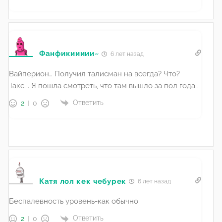
Фанфикиииии~
6 лет назад
Вайперион… Получил талисман на всегда? Что?
Такс…. Я пошла смотреть, что там вышло за пол года…
Ответить
2
0
Катя лол кек чебурек
6 лет назад
Беспалевность уровень-как обычно
Ответить
2
0