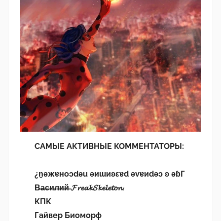
САМЫЕ АКТИВНЫЕ КОММЕНТАТОРЫ:
¿n̯ǝжɐноɔdǝu ǝиɯиʚεɐd ǝvɐиdǝɔ ʚ ǝɓГ
В̶а̶с̶и̶л̶и̶й̶ 𝓕𝓻𝓮𝓪𝓴𝓢𝓴𝓮𝓵𝓮𝓽𝓸𝓷.
КПК
Гайвер Биоморф