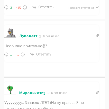
Ответить
2
-15
Просмотр ответов
(6)
Луканетт
6 лет назад
Необычно прикольно✌?
Ответить
1
-1
Миранико123
6 лет назад
Ууууууууу… Запахло ЛГБТ.(Не ну правда. Я не
пытаюсь ничего оскорбить)