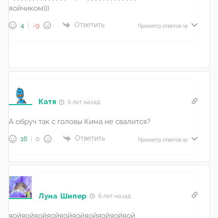
яойчиком)))
Ответить
4
-9
Просмотр ответов
(4)
Катя
6 лет назад
А обруч так с головы Кима не свалится?
Ответить
16
0
Просмотр ответов
(5)
Луна Шипер
6 лет назад
яойяойяойяойяойяойяойяойяойяой