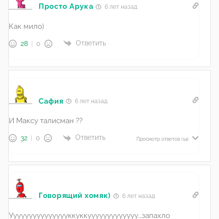
Просто Арука
6 лет назад
Как мило)
Ответить
28
0
Сафия
6 лет назад
И Максу талисман ??
Ответить
32
0
Просмотр ответов
(14)
Говорящий хомяк)
6 лет назад
Уууууууууууууууккуккууууууууууууу…запахло