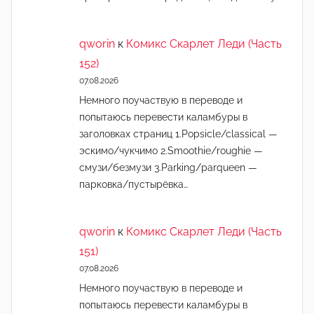
qworin
к
Комикс Скарлет Леди (Часть
152)
07.08.2026
Немного поучаствую в переводе и
попытаюсь перевести каламбуры в
заголовках страниц 1.Popsicle/classical —
эскимо/чукчимо 2.Smoothie/roughie —
смузи/безмузи 3.Parking/parqueen —
парковка/пустырёвка…
qworin
к
Комикс Скарлет Леди (Часть
151)
07.08.2026
Немного поучаствую в переводе и
попытаюсь перевести каламбуры в