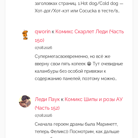
заголовках страниц. 1.Hot dog/Cold dog —
Хот-дог/Хот-кэт или Cocucka в тесте/в…
qworin
к
Комикс Скарлет Леди (Часть
150)
07.08.2026
Супермегасвоевременно, но всё же
вверну свои пять копеек 😁 Тут очевидные
каламбуры без особой привязки к
содержанию панелей, поэтому можно…
Леди Паук
к
Комикс Шипы и розы АУ
(Часть 152)
07.08.2026
Сначала героем драмы была Маринетт,
теперь Феликс)) Посмотрим, как дальше