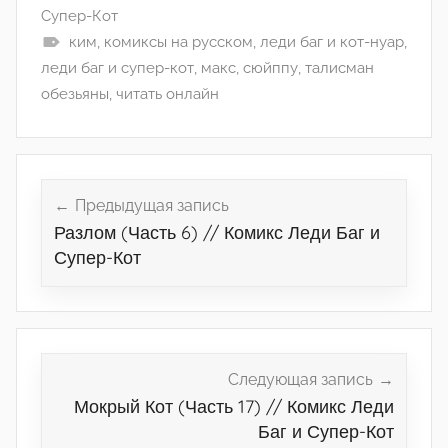
Супер-Кот
ким
,
комиксы на русском
,
леди баг и кот-нуар
,
леди баг и супер-кот
,
макс
,
сюйппу
,
талисман
обезьяны
,
читать онлайн
Навигация
по
Предыдущая запись
Разлом (Часть 6) // Комикс Леди Баг и
записям
Супер-Кот
Следующая запись
Мокрый Кот (Часть 17) // Комикс Леди
Баг и Супер-Кот