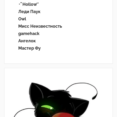
･ﾟHollow’°
Леди Паук
Owl
Мисс Неизвестность
gamehack
Ангелок
Мастер Фу