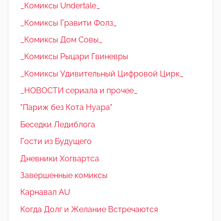
_Комиксы Undertale_
_Комиксы Гравити Фолз_
_Комиксы Дом Совы_
_Комиксы Рыцари Гвиневры
_Комиксы Удивительный Цифровой Цирк_
_НОВОСТИ сериала и прочее_
"Париж без Кота Нуара"
Беседки Ледиблога
Гости из Будущего
Дневники Хогвартса
Завершенные комиксы
Карнавал AU
Когда Долг и Желание Встречаются