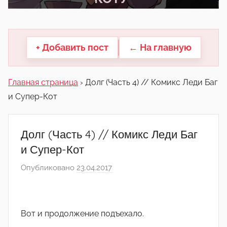
другие.
+ Добавить пост
← На главную
Главная страница
›
Долг (Часть 4) // Комикс Леди Баг
и Супер-Кот
Долг (Часть 4) // Комикс Леди Баг
и Супер-Кот
Опубликовано
23.04.2017
а
в
т
о
Вот и продолжение подъехало.
р