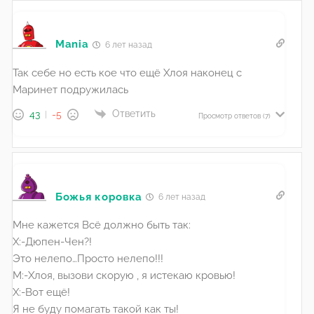
Mania
6 лет назад
Так себе но есть кое что ещё Хлоя наконец с
Маринет подружилась
Ответить
43
-5
Просмотр ответов
(7)
Божья коровка
6 лет назад
Мне кажется Всё должно быть так:
Х:-Дюпен-Чен?!
Это нелепо…Просто нелепо!!!
М:-Хлоя, вызови скорую , я истекаю кровью!
Х:-Вот ещё!
Я не буду помагать такой как ты!