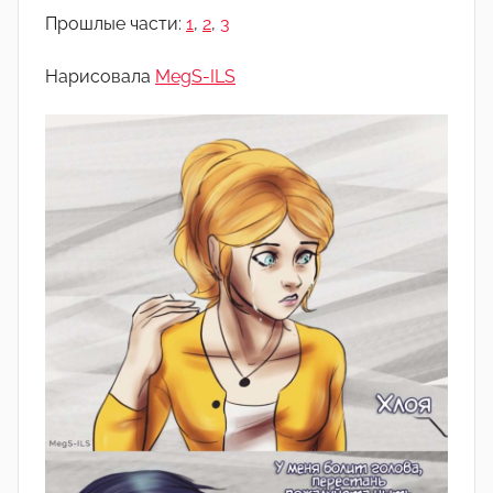
о
Прошлые части:
1
,
2
,
3
м
А
Нарисовала
MegS-ILS
р
т
ё
м