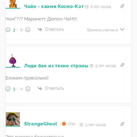
Чайо - квами Космо-Кэт
6 лет назад
ЧенГ??? Маринетт Дюпен-ЧеН!!!
Ответить
3
0
Просмотр ответов
(1)
Леди бак из техно страны
5 лет назад
Блииин прикольно!
Ответить
3
0
StrangeGhost
Олд
5 лет назад