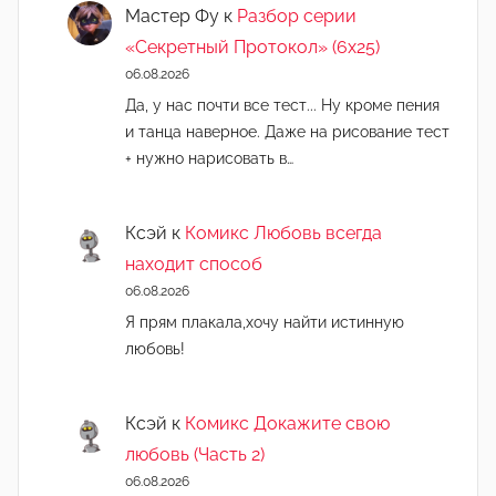
Мастер Фу
к
Разбор серии
«Секретный Протокол» (6х25)
06.08.2026
Да, у нас почти все тест... Ну кроме пения
и танца наверное. Даже на рисование тест
+ нужно нарисовать в…
Ксэй
к
Комикс Любовь всегда
находит способ
06.08.2026
Я прям плакала,хочу найти истинную
любовь!
Ксэй
к
Комикс Докажите свою
любовь (Часть 2)
06.08.2026