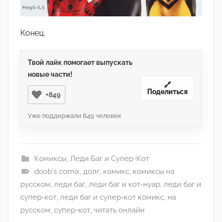
Конец.
Твой лайк помогает выпускать
новые части!
🔗
Поделиться
+849
Уже поддержали
849
человек
Комиксы
,
Леди Баг и Супер-Кот
doob's comix
,
долг
,
комикс
,
комиксы на
русском
,
леди баг
,
леди баг и кот-нуар
,
леди баг и
супер-кот
,
леди баг и супер-кот комикс
,
на
русском
,
супер-кот
,
читать онлайн