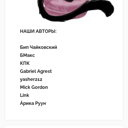
НАШИ АВТОРЫ:
Бип Чайковский
БМакс
КПК
Gabriel Agrest
yasher212
Mick Gordon
Link
Áрика Руун