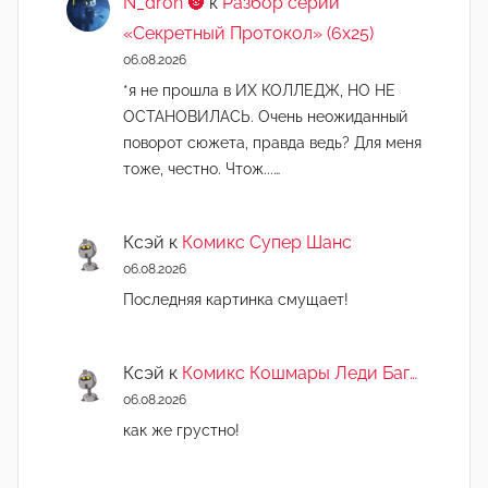
N_dron 🌚
к
Разбор серии
«Секретный Протокол» (6х25)
06.08.2026
*я не прошла в ИХ КОЛЛЕДЖ, НО НЕ
ОСТАНОВИЛАСЬ. Очень неожиданный
поворот сюжета, правда ведь? Для меня
тоже, честно. Чтож...…
Ксэй
к
Комикс Супер Шанс
06.08.2026
Последняя картинка смущает!
Ксэй
к
Комикс Кошмары Леди Баг…
06.08.2026
как же грустно!