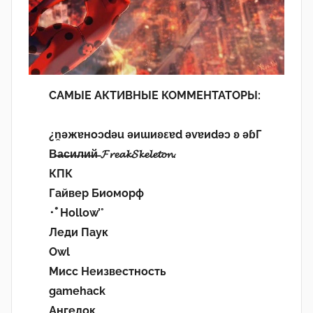
САМЫЕ АКТИВНЫЕ КОММЕНТАТОРЫ:
¿n̯ǝжɐноɔdǝu ǝиɯиʚεɐd ǝvɐиdǝɔ ʚ ǝɓГ
В̶а̶с̶и̶л̶и̶й̶ 𝓕𝓻𝓮𝓪𝓴𝓢𝓴𝓮𝓵𝓮𝓽𝓸𝓷.
КПК
Гайвер Биоморф
･ﾟHollow’°
Леди Паук
Owl
Мисс Неизвестность
gamehack
Ангелок