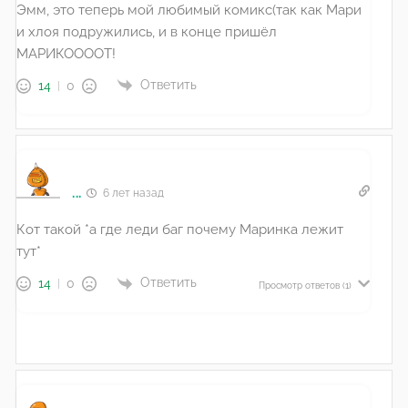
Эмм, это теперь мой любимый комикс(так как Мари
и хлоя подружились, и в конце пришёл
МАРИКООООТ!
Ответить
14
0
...
6 лет назад
Кот такой *а где леди баг почему Маринка лежит
тут*
Ответить
14
0
Просмотр ответов
(1)