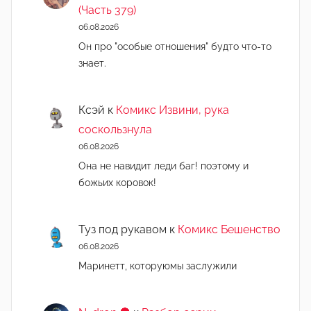
(Часть 379)
06.08.2026
Он про "особые отношения" будто что-то
знает.
Ксэй
к
Комикс Извини, рука
соскользнула
06.08.2026
Она не навидит леди баг! поэтому и
божьих коровок!
Туз под рукавом
к
Комикс Бешенство
06.08.2026
Маринетт, которуюмы заслужили