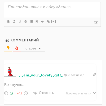
[+]
49
КОММЕНТАРИЙ
старее
_i_am_your_lovely_gift_
6 лет назад
Бе, скучно..
Ответить
31
-92
Просмотр ответов
(17)