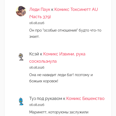
Леди Паук
к
Комикс Токсинетт AU
(Часть 379)
06.08.2026
Он про "особые отношения" будто что-то
знает.
Ксэй
к
Комикс Извини, рука
соскользнула
06.08.2026
Она не навидит леди баг! поэтому и
божьих коровок!
Туз под рукавом
к
Комикс Бешенство
06.08.2026
Маринетт, которуюмы заслужили