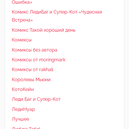
Ошибка»
Комикс ЛедиБаг и Супер-Кот «Чудесная
Встреча»
Комикс Такой хороший день
Комиксы
Комиксы без автора
Комиксы от moringmark
Комиксы от rakhall
Королевы Мьюни
КотоКейн
Леди Баг и Супер-Кот
ЛедиНуар
Лучшее