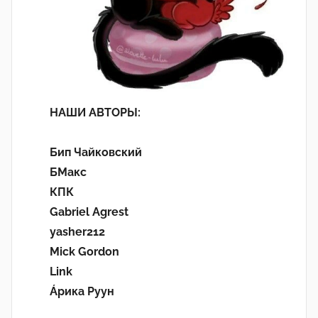
НАШИ АВТОРЫ:
Бип Чайковский
БМакс
КПК
Gabriel Agrest
yasher212
Mick Gordon
Link
Áрика Руун