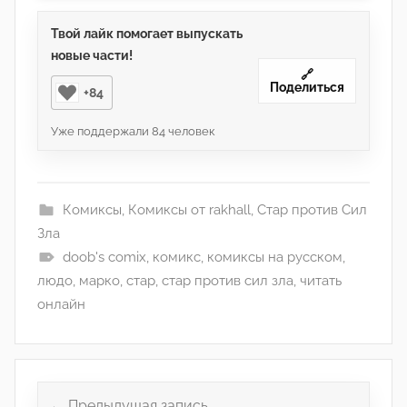
Твой лайк помогает выпускать
новые части!
🔗
Поделиться
+84
Уже поддержали
84
человек
Комиксы
,
Комиксы от rakhall
,
Стар против Сил
Зла
doob's comix
,
комикс
,
комиксы на русском
,
людо
,
марко
,
стар
,
стар против сил зла
,
читать
онлайн
Навигация
по
Предыдущая запись