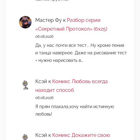
Мастер Фу
к
Разбор серии
«Секретный Протокол» (6х25)
06.08.2026
Да, у нас почти все тест... Ну кроме пения
и танца наверное. Даже на рисование тест
+ нужно нарисовать в…
Ксэй
к
Комикс Любовь всегда
находит способ
06.08.2026
Я прям плакала,хочу найти истинную
любовь!
Ксэй
к
Комикс Докажите свою