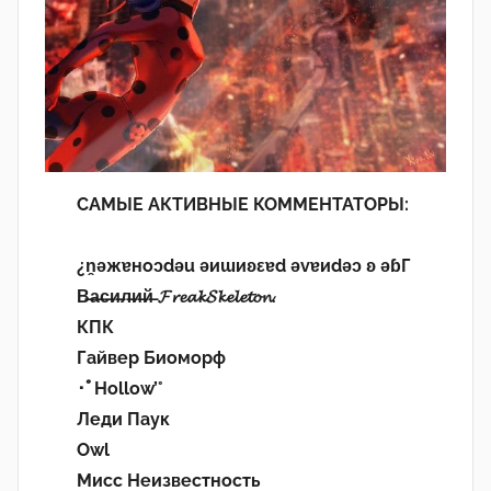
САМЫЕ АКТИВНЫЕ КОММЕНТАТОРЫ:
¿n̯ǝжɐноɔdǝu ǝиɯиʚεɐd ǝvɐиdǝɔ ʚ ǝɓГ
В̶а̶с̶и̶л̶и̶й̶ 𝓕𝓻𝓮𝓪𝓴𝓢𝓴𝓮𝓵𝓮𝓽𝓸𝓷.
КПК
Гайвер Биоморф
･ﾟHollow’°
Леди Паук
Owl
Мисс Неизвестность