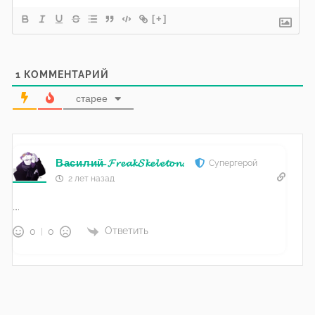
[+]
1
КОММЕНТАРИЙ
старее
В̶а̶с̶и̶л̶и̶й̶ 𝓕𝓻𝓮𝓪𝓴𝓢𝓴𝓮𝓵𝓮𝓽𝓸𝓷.
Супергерой
2 лет назад
….
Ответить
0
0