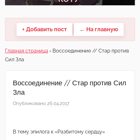
другие.
+ Добавить пост
← На главную
Главная страница
›
Воссоединение // Стар против
Сил Зла
Воссоединение // Стар против Сил
Зла
Опубликовано
26.04.2017
а
в
т
о
В тему эпилога к «Разбитому сердцу»
р