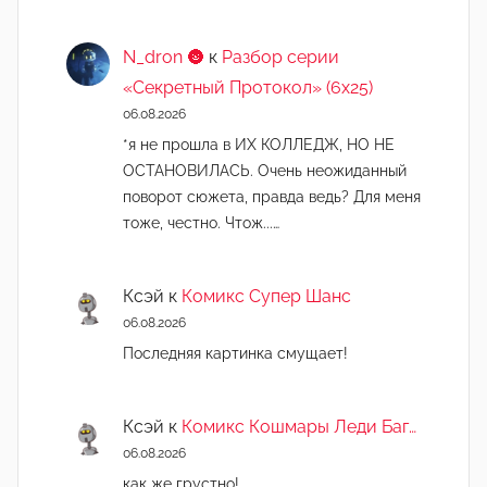
N_dron 🌚
к
Разбор серии
«Секретный Протокол» (6х25)
06.08.2026
*я не прошла в ИХ КОЛЛЕДЖ, НО НЕ
ОСТАНОВИЛАСЬ. Очень неожиданный
поворот сюжета, правда ведь? Для меня
тоже, честно. Чтож...…
Ксэй
к
Комикс Супер Шанс
06.08.2026
Последняя картинка смущает!
Ксэй
к
Комикс Кошмары Леди Баг…
06.08.2026
как же грустно!