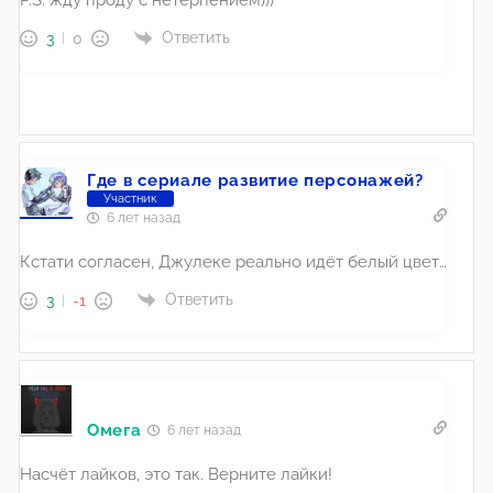
Ответить
3
0
Где в сериале развитие персонажей?
Участник
6 лет назад
Кстати согласен, Джулеке реально идёт белый цвет…
Ответить
3
-1
Омега
6 лет назад
Насчёт лайков, это так. Верните лайки!