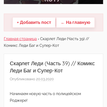
другие.
+ Добавить пост
← На главную
Главная страница
›
Скарлет Леди (Часть 39) //
Комикс Леди Баг и Супер-Кот
Скарлет Леди (Часть 39) // Комикс
Леди Баг и Супер-Кот
Опубликовано
20.03.2020
а
в
т
Начинаем новую часть о полицейском
о
Роджере!
р