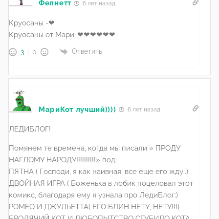
Фелнетт
6 лет назад
Круосаны -❤
Круосаны от Мари-❤❤❤❤❤❤
Ответить
3
0
МариКот лучший))))
6 лет назад
ЛЕДИБЛОГ!
Помянем те времена, когда мы писали » ПРОДУ
НАГЛОМУ НАРОДУ!!!!!!!!!!» под:
ПЯТНА ( Господи, я как наивная, все еще его жду..)
ДВОЙНАЯ ИГРА ( Боженька в лобик поцеловал этот
комикс, благодаря ему я узнала про ЛедиБлог:)
РОМЕО И ДЖУЛЬЕТТА( ЕГО БЛИН НЕТУ, НЕТУ!!!)
БРОДЯЧИЙ КОТ И ЛЮБОПЫТСТВО СГУБИЛО КОТА