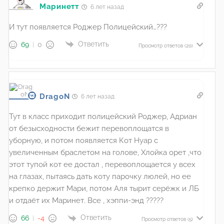
Маринетт
6 лет назад
И тут появляется Роджер Полицейский…???
Ответить
69
0
Просмотр ответов
(20)
DragoN
6 лет назад
Тут в класс приходит полицейский Роджер, Адриан
от безысходности бежит перевоплощатся в
уборную, и потом появляется Кот Нуар с
увеличенным браслетом на голове, Хлойка орет ,что
этот тупой кот ее достал , перевоплощается у всех
на глазах, пытаясь дать коту парочку люлей, но ее
крепко держит Мари, потом Аля тырит серёжк и ЛБ
и отдаёт их Маринет. Все , хэппи-энд ?????
Ответить
66
-4
Просмотр ответов
(5)