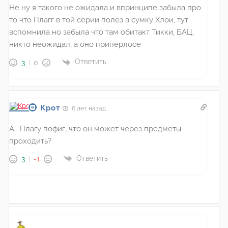
Не ну я такого не ожидала и впринципе забыла про
то что Плагг в той серии полез в сумку Хлои, тут
вспомнила но забыла что там обитакт Тикки, БАЦ,
никто неожидал, а оно припёрлосё
Ответить
3
0
Крот
6 лет назад
А… Плагу пофиг, что он может через предметы
проходить?
Ответить
3
-1