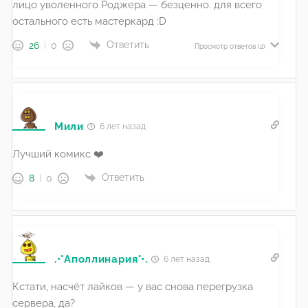
лицо уволенного Роджера — безценно. для всего
остального есть мастеркард :D
Ответить
26
0
Просмотр ответов
(2)
Мили
6 лет назад
Лучший комикс ❤️
Ответить
8
0
.•°Аполлинария°•.
6 лет назад
Кстати, насчёт лайков — у вас снова перегрузка
сервера, да?