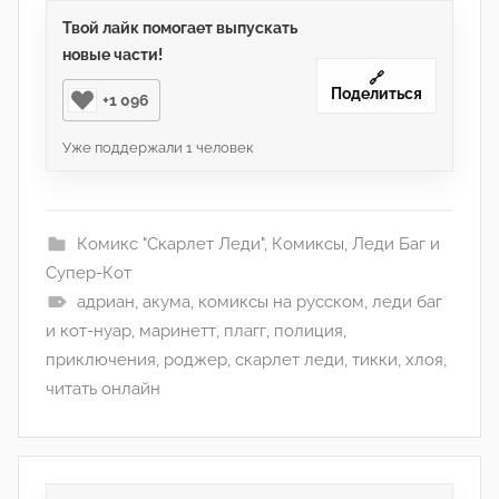
Твой лайк помогает выпускать
новые части!
🔗
Поделиться
+1 096
Уже поддержали
1
человек
Комикс "Скарлет Леди"
,
Комиксы
,
Леди Баг и
Супер-Кот
адриан
,
акума
,
комиксы на русском
,
леди баг
и кот-нуар
,
маринетт
,
плагг
,
полиция
,
приключения
,
роджер
,
скарлет леди
,
тикки
,
хлоя
,
читать онлайн
Навигация