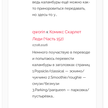
ведь каламбуры ещё можно как-
то приноровиться передавать,
но здесь-то у…
qworin
к
Комикс Скарлет
Леди (Часть 152)
07.08.2026
Немного поучаствую в переводе
и попытаюсь перевести
каламбуры в заголовках страниц
1.Popsicle/classical — эскимо/
чукчимо 2.Smoothie/roughie —
смузи/безмузи
3.Parking/parqueen — парковка/
пустырёвка…