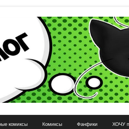
ные комиксы
Комиксы
Фанфики
ХОЧУ п