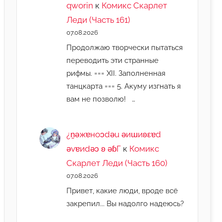
qworin
к
Комикс Скарлет
Леди (Часть 161)
07.08.2026
Продолжаю творчески пытаться
переводить эти странные
рифмы. === XII. Заполненная
танцкарта === 5. Акуму изгнать я
вам не позволю! …
¿n̯ǝжɐноɔdǝu ǝиɯиʚεɐd
ǝvɐиdǝɔ ʚ ǝɓГ
к
Комикс
Скарлет Леди (Часть 160)
07.08.2026
Привет, какие люди, вроде всё
закрепил... Вы надолго надеюсь?