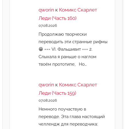
qworin
к
Комикс Скарлет
Леди (Часть 160)
07.08.2026
Продолжаю творчески
переводить эти странные рифмы
😁 === VI. Фальшивит === 2.
Слыхала я раньше о наглом
твоём прототипе, Но…
qworin
к
Комикс Скарлет
Леди (Часть 159)
07.08.2026
Немного поучаствую в
переводе. Эта глава настоящий
челлендж для переводчика: