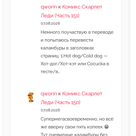
qworin
к
Комикс Скарлет
Леди (Часть 151)
07.08.2026
Немного поучаствую в переводе
и попытаюсь перевести
каламбуры в заголовках
страниц. 1.Hot dog/Cold dog —
Хот-дог/Хот-кэт или Cocucka в
тесте/в…
qworin
к
Комикс Скарлет
Леди (Часть 150)
07.08.2026
Супермегасвоевременно, но всё
же вверну свои пять копеек 😁
Тут очевидные каламбуры без