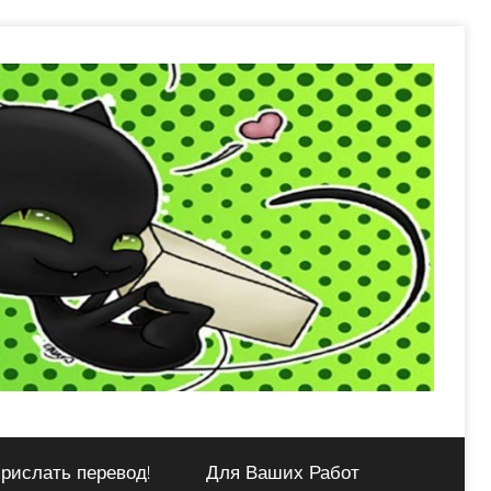
рислать перевод!
Для Ваших Работ