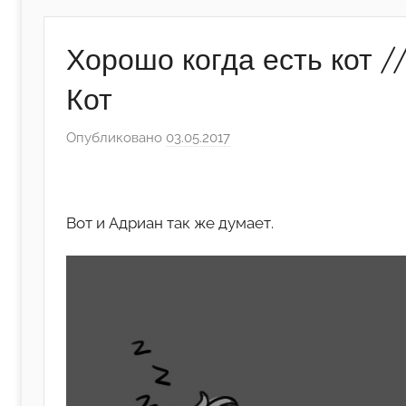
Хорошо когда есть кот /
Кот
Опубликовано
03.05.2017
а
в
т
о
Вот и Адриан так же думает.
р
о
м
А
р
т
ё
м