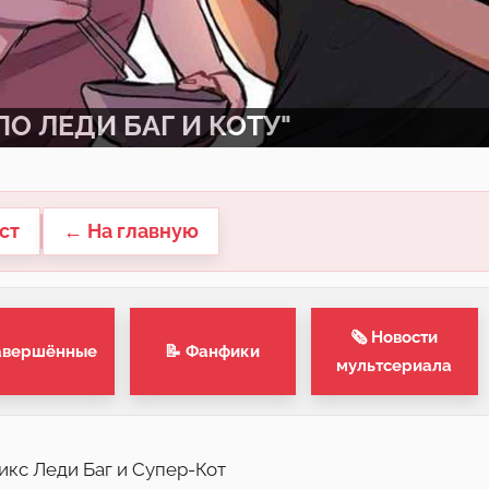
О ЛЕДИ БАГ И КОТУ"
ст
← На главную
🗞 Новости
авершённые
📝 Фанфики
мультсериала
икс Леди Баг и Супер-Кот