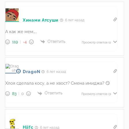
Хинами Атсуши
6 лет назад
А как же мем…..
Ответить
119
-4
Просмотр ответов
(1)
DragoN
6 лет назад
Хлоя сделала косу, а не хвост? Смена имиджа? 😏
Ответить
83
0
Просмотр ответов
(3)
Hjifc
6 лет назад