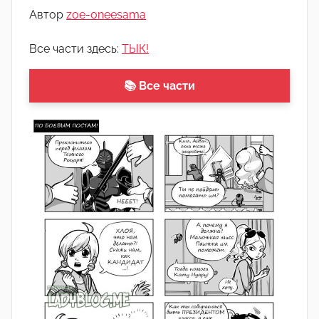
о
Автор
zoe-oneesama
м
Л
Все части здесь:
ТЫК!
а
н
📚 Все части
а
(
р
е
д
а
к
т
о
р
-
а