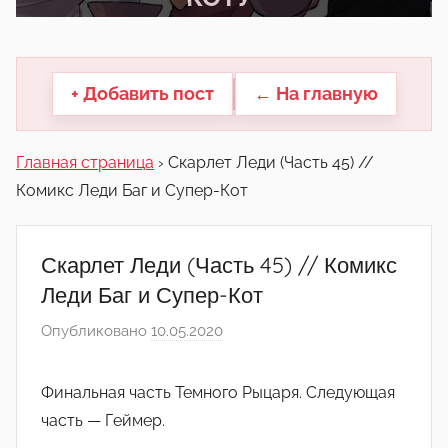
другие.
+ Добавить пост
← На главную
Главная страница
›
Скарлет Леди (Часть 45) //
Комикс Леди Баг и Супер-Кот
Скарлет Леди (Часть 45) // Комикс
Леди Баг и Супер-Кот
Опубликовано
10.05.2020
а
в
т
Финальная часть Темного Рыцаря. Следующая
о
часть — Геймер.
р