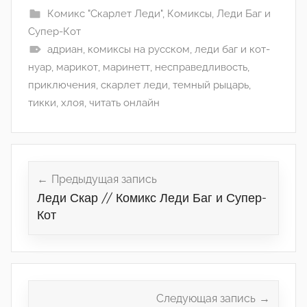
Комикс "Скарлет Леди"
,
Комиксы
,
Леди Баг и
Супер-Кот
адриан
,
комиксы на русском
,
леди баг и кот-
нуар
,
марикот
,
маринетт
,
несправедливость
,
приключения
,
скарлет леди
,
темный рыцарь
,
тикки
,
хлоя
,
читать онлайн
Навигация
по
Предыдущая запись
Леди Скар // Комикс Леди Баг и Супер-
записям
Кот
Следующая запись