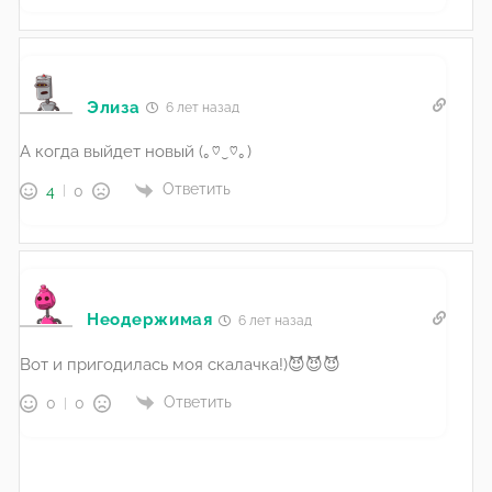
Элиза
6 лет назад
А когда выйдет новый (｡♡‿♡｡)
Ответить
4
0
Неодержимая
6 лет назад
Вот и пригодилась моя скалачка!)😈😈😈
Ответить
0
0