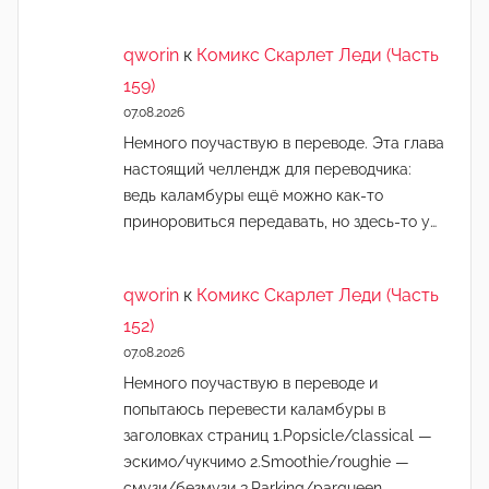
qworin
к
Комикс Скарлет Леди (Часть
159)
07.08.2026
Немного поучаствую в переводе. Эта глава
настоящий челлендж для переводчика:
ведь каламбуры ещё можно как-то
приноровиться передавать, но здесь-то у…
qworin
к
Комикс Скарлет Леди (Часть
152)
07.08.2026
Немного поучаствую в переводе и
попытаюсь перевести каламбуры в
заголовках страниц 1.Popsicle/classical —
эскимо/чукчимо 2.Smoothie/roughie —
смузи/безмузи 3.Parking/parqueen —