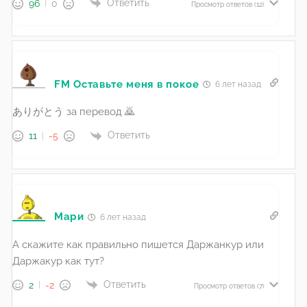
Ответить
96
0
Просмотр ответов
(12)
FM Оставьте меня в покое
6 лет назад
ありがとう за перевод 🙇
Ответить
11
-5
Мари
6 лет назад
А скажите как правильно пишется Даржанкур или
Даржакур как тут?
Ответить
2
-2
Просмотр ответов
(7)