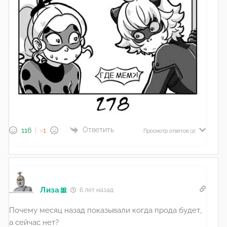
Ответить
116
-1
Просмотр ответов
(2)
Лиза🎀
6 лет назад
Почему месяц назад показывали когда прода будет,
а сейчас нет?