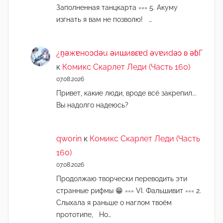
Заполненная танцкарта === 5. Акуму
изгнать я вам не позволю! …
¿n̯ǝжɐноɔdǝu ǝиɯиʚεɐd ǝvɐиdǝɔ ʚ ǝɓГ
к
Комикс Скарлет Леди (Часть 160)
07.08.2026
Привет, какие люди, вроде всё закрепил...
Вы надолго надеюсь?
qworin
к
Комикс Скарлет Леди (Часть
160)
07.08.2026
Продолжаю творчески переводить эти
странные рифмы 😁 === VI. Фальшивит === 2.
Слыхала я раньше о наглом твоём
прототипе, Но…