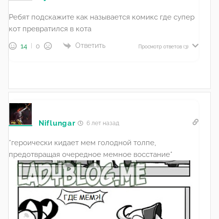
Ребят подскажите как называется комикс где супер
кот превратился в кота
Ответить
14
0
Просмотр ответов
(3)
Niflungar
6 лет назад
*героически кидает мем голодной толпе,
предотвращая очередное мемное восстание*