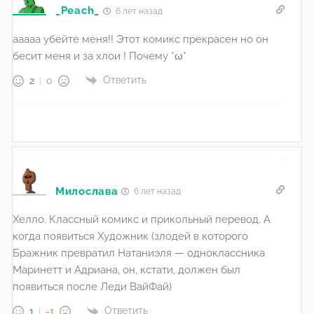
_Peach_
6 лет назад
ааааа убейте меня!! Этот комикс прекрасен но он
бесит меня и за хлои ! Почему *ω*
Ответить
2
0
Милослава
6 лет назад
Хелло. Классный комикс и прикольный перевод. А
когда появиться Художник (злодей в которого
Бражник превратил Натаниэля — одноклассника
Маринетт и Адриана, он, кстати, должен был
появиться после Леди ВайФай)
Ответить
1
-1