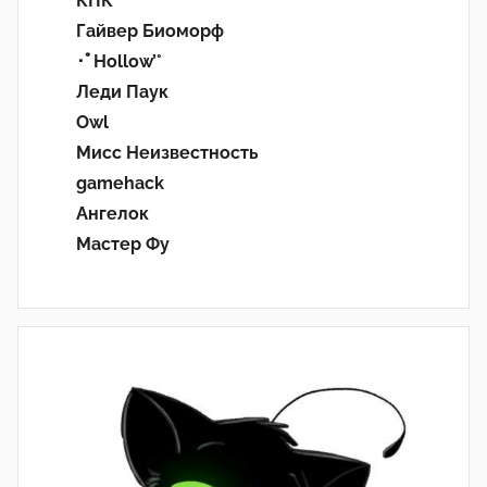
КПК
Гайвер Биоморф
･ﾟHollow’°
Леди Паук
Owl
Мисс Неизвестность
gamehack
Ангелок
Мастер Фу