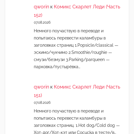
qworin
к
Комикс Скарлет Леди (Часть
152)
07.08.2026
Немного поучаствую в переводе и
попытаюсь перевести каламбуры в
заголовках страниц 1.Popsicle/classical —
эскимо/чукчимо 2.Smoothie/roughie —
смузи/безмузи 3.Parking/parqueen —
парковка/пустырёвка…
qworin
к
Комикс Скарлет Леди (Часть
151)
07.08.2026
Немного поучаствую в переводе и
попытаюсь перевести каламбуры в
заголовках страниц. 1.Hot dog/Cold dog —
Хот-дог/Хот-кэт или Cocucka в тесте/в…