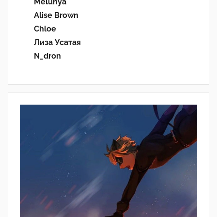
Melunya
Alise Brown
Chloe
Лиза Усатая
N_dron