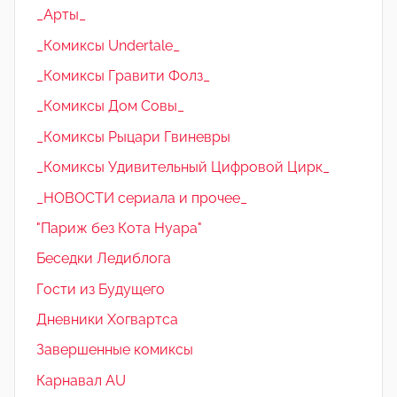
_Арты_
_Комиксы Undertale_
_Комиксы Гравити Фолз_
_Комиксы Дом Совы_
_Комиксы Рыцари Гвиневры
_Комиксы Удивительный Цифровой Цирк_
_НОВОСТИ сериала и прочее_
"Париж без Кота Нуара"
Беседки Ледиблога
Гости из Будущего
Дневники Хогвартса
Завершенные комиксы
Карнавал AU