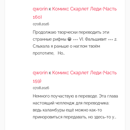
qworin
к
Комикс Скарлет Леди (Часть
160)
07.08.2026
Продолжаю творчески переводить эти
странные рифмы 😁 === VI. Фальшивит === 2.
Слыхала я раньше о наглом твоём
прототипе, Но…
qworin
к
Комикс Скарлет Леди (Часть
159)
07.08.2026
Немного поучаствую в переводе. Эта глава
настоящий челлендж для переводчика:
ведь каламбуры ещё можно как-то
приноровиться передавать, но здесь-то у…