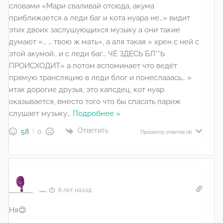
словами «Мари сваливай отсюда, акума
приближается а леди баг и кота нуара не…» видит
этих двоих заслушующихся музыку а они такие
думают «… … твою ж мать», а аля такая » хрен с ней с
этой акумой.. и с леди баг… ЧЁ ЗДЕСЬ БЛ**Ь
ПРОИСХОДИТ» а потом вспоминает что ведёт
прямую трансляцию в леди блог и понеслааась… »
итак дорогие друзья, это капсдец, кот нуар
оказывается, вместо того что бы спасать париж
слушает музыку
…
Подробнее »
Ответить
58
0
Просмотр ответов
(8)
....
6 лет назад
Ня😊