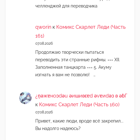
челленджей для переводчика
qworin
к
Комикс Скарлет Леди (Часть
161)
07.08.2026
Продолжаю творчески пытаться
переводить эти странные рифмы. === XII.
Заполненная танцкарта === 5. Акуму
изгнать я вам не позволю! …
¿n̯ǝжɐноɔdǝu ǝиɯиʚεɐd ǝvɐиdǝɔ ʚ ǝɓГ
к
Комикс Скарлет Леди (Часть 160)
07.08.2026
Привет, какие люди, вроде всё закрепил...
Вы надолго надеюсь?