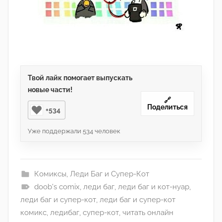
Твой лайк помогает выпускать
новые части!
🔗
Поделиться
+534
Уже поддержали
534
человек
Комиксы
,
Леди Баг и Супер-Кот
doob's comix
,
леди баг
,
леди баг и кот-нуар
,
леди баг и супер-кот
,
леди баг и супер-кот
комикс
,
ледибаг
,
супер-кот
,
читать онлайн