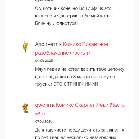
Оо, котииик конечно мой лифчик это
классно и я доверяю тебе мой котикк...
Блин ну и флиртуха!
Адринетт
к
Комикс Пикантное
разоблачение (Часть 1)
09.08.2026
Мяуя леди я не хотел дарить тебе цепочку
цветы подарки на 8 марта поэтому вот
трусики ЭТО СТРИНГИИИИИ
qworin
к
Комикс Скарлет Леди (Часть
160)
07.08.2026
Да я так, чисто проду дочитать заглянул. А
по пути нашёл несколько незаурядных