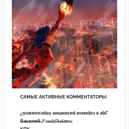
САМЫЕ АКТИВНЫЕ КОММЕНТАТОРЫ:
¿n̯ǝжɐноɔdǝu ǝиɯиʚεɐd ǝvɐиdǝɔ ʚ ǝɓГ
В̶а̶с̶и̶л̶и̶й̶ 𝓕𝓻𝓮𝓪𝓴𝓢𝓴𝓮𝓵𝓮𝓽𝓸𝓷.