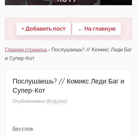
другие.
+ Добавить пост
← На главную
Главная страница
›
Послушаешь? // Комикс Леди Баг
и Супер-Кот
Послушаешь? // Комикс Леди Баг и
Супер-Кот
Опубликовано
18.05.2017
а
в
т
о
Без слов.
р