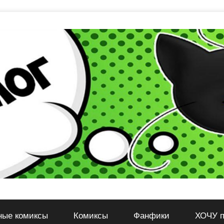
ные комиксы
Комиксы
Фанфики
ХОЧУ п