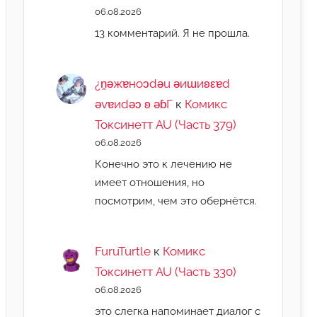
06.08.2026
13 комментарий. Я не прошла.
¿n̯ǝжɐноɔdǝu ǝиɯиʚεɐd
ǝvɐиdǝɔ ʚ ǝɓГ
к
Комикс
Токсинетт AU (Часть 379)
06.08.2026
Конечно это к лечению не
имеет отношения, но
посмотрим, чем это обернётся.
FuruTurtle
к
Комикс
Токсинетт AU (Часть 330)
06.08.2026
это слегка напоминает диалог с