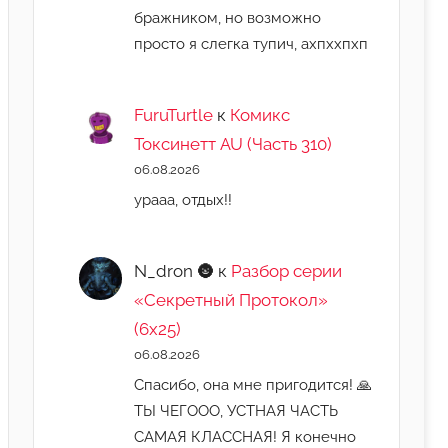
бражником, но возможно
просто я слегка тупич, ахпххпхп
FuruTurtle
к
Комикс
Токсинетт AU (Часть 310)
06.08.2026
урааа, отдых!!
N_dron 🌚
к
Разбор серии
«Секретный Протокол»
(6х25)
06.08.2026
Спасибо, она мне пригодится! 🙏
ТЫ ЧЕГООО, УСТНАЯ ЧАСТЬ
САМАЯ КЛАССНАЯ! Я конечно