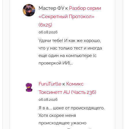
Мастер ФУ
к
Разбор серии
«Секретный Протокол»
(6х25)
06.08.2026
Удачи тебе! И как же хорошо,
что у нас только тест и иногда
еще один на компьютере (с
проверкой ИИ),…
FuruTurtle
к
Комикс
Токсинетт AU (Часть 236)
06.08.2026
Я в а.... шоке от происходящего.
Хотя скорее меня
происходящее ужасно