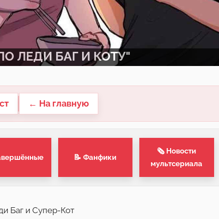
О ЛЕДИ БАГ И КОТУ"
ст
← На главную
🗞 Новости
авершённые
📝 Фанфики
мультсериала
еди Баг и Супер-Кот