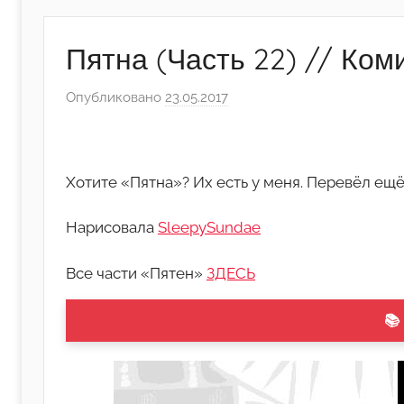
Пятна (Часть 22) // Ком
Опубликовано
23.05.2017
а
в
т
о
Хотите «Пятна»? Их есть у меня. Перевёл ещё
р
о
Нарисовала
SleepySundae
м
А
Все части «Пятен»
ЗДЕСЬ
р
т
📚
ё
м