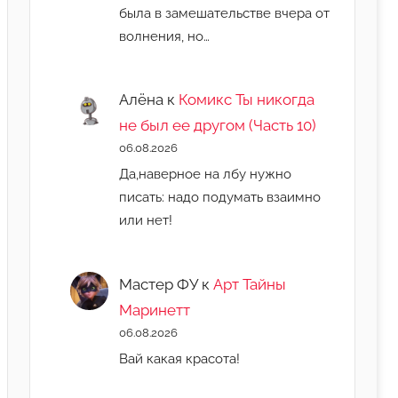
была в замешательстве вчера от
волнения, но…
Алёна
к
Комикс Ты никогда
не был ее другом (Часть 10)
06.08.2026
Да,наверное на лбу нужно
писать: надо подумать взаимно
или нет!
Мастер ФУ
к
Арт Тайны
Маринетт
06.08.2026
Вай какая красота!