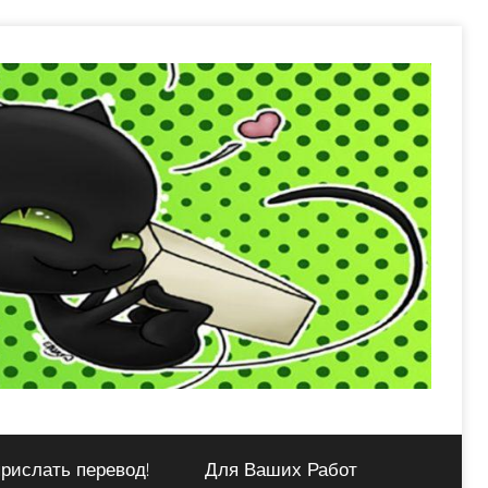
рислать перевод!
Для Ваших Работ