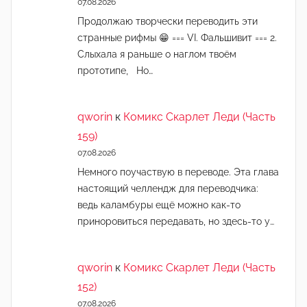
07.08.2026
Продолжаю творчески переводить эти
странные рифмы 😁 === VI. Фальшивит === 2.
Слыхала я раньше о наглом твоём
прототипе, Но…
qworin
к
Комикс Скарлет Леди (Часть
159)
07.08.2026
Немного поучаствую в переводе. Эта глава
настоящий челлендж для переводчика:
ведь каламбуры ещё можно как-то
приноровиться передавать, но здесь-то у…
qworin
к
Комикс Скарлет Леди (Часть
152)
07.08.2026