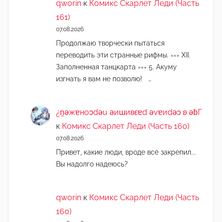
qworin
к
Комикс Скарлет Леди (Часть
161)
07.08.2026
Продолжаю творчески пытаться
переводить эти странные рифмы. === XII.
Заполненная танцкарта === 5. Акуму
изгнать я вам не позволю! …
¿n̯ǝжɐноɔdǝu ǝиɯиʚεɐd ǝvɐиdǝɔ ʚ ǝɓГ
к
Комикс Скарлет Леди (Часть 160)
07.08.2026
Привет, какие люди, вроде всё закрепил...
Вы надолго надеюсь?
qworin
к
Комикс Скарлет Леди (Часть
160)