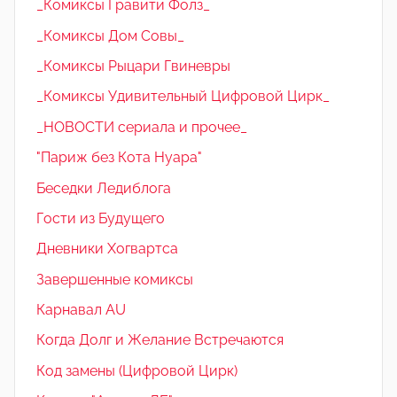
_Комиксы Гравити Фолз_
_Комиксы Дом Совы_
_Комиксы Рыцари Гвиневры
_Комиксы Удивительный Цифровой Цирк_
_НОВОСТИ сериала и прочее_
"Париж без Кота Нуара"
Беседки Ледиблога
Гости из Будущего
Дневники Хогвартса
Завершенные комиксы
Карнавал AU
Когда Долг и Желание Встречаются
Код замены (Цифровой Цирк)