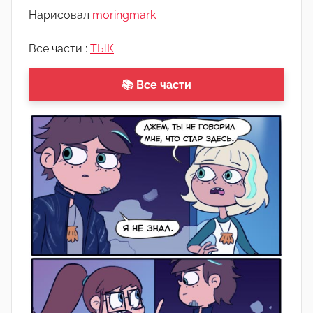
о
Нарисовал
moringmark
м
А
Все части :
ТЫК
р
т
📚 Все части
ё
м