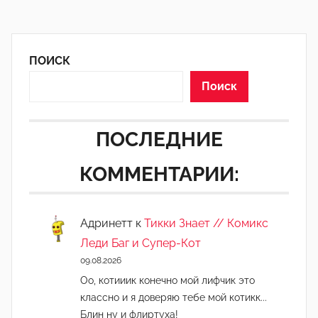
ПОИСК
Поиск
ПОСЛЕДНИЕ
КОММЕНТАРИИ:
Адринетт
к
Тикки Знает // Комикс
Леди Баг и Супер-Кот
09.08.2026
Оо, котииик конечно мой лифчик это
классно и я доверяю тебе мой котикк...
Блин ну и флиртуха!