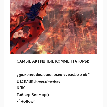
САМЫЕ АКТИВНЫЕ КОММЕНТАТОРЫ:
¿n̯ǝжɐноɔdǝu ǝиɯиʚεɐd ǝvɐиdǝɔ ʚ ǝɓГ
В̶а̶с̶и̶л̶и̶й̶ 𝓕𝓻𝓮𝓪𝓴𝓢𝓴𝓮𝓵𝓮𝓽𝓸𝓷.
КПК
Гайвер Биоморф
･ﾟHollow’°