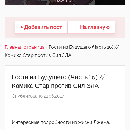
другие.
+ Добавить пост
← На главную
Главная страница
›
Гости из Будущего (Часть 16) //
Комикс Стар против Сил ЗЛА
Гости из Будущего (Часть 16) //
Комикс Стар против Сил ЗЛА
Опубликовано
21.06.2017
а
в
т
о
Интересные подробности из жизни Джема.
р