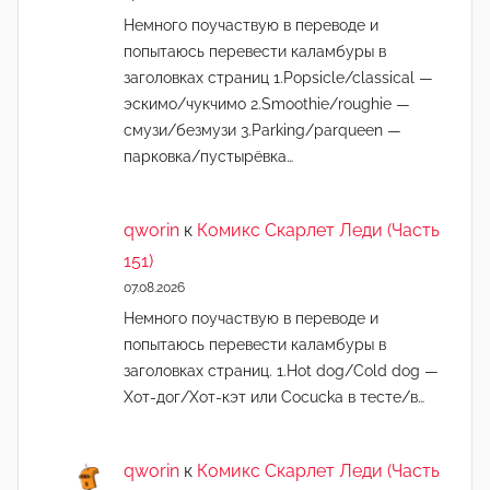
Немного поучаствую в переводе и
попытаюсь перевести каламбуры в
заголовках страниц 1.Popsicle/classical —
эскимо/чукчимо 2.Smoothie/roughie —
смузи/безмузи 3.Parking/parqueen —
парковка/пустырёвка…
qworin
к
Комикс Скарлет Леди (Часть
151)
07.08.2026
Немного поучаствую в переводе и
попытаюсь перевести каламбуры в
заголовках страниц. 1.Hot dog/Cold dog —
Хот-дог/Хот-кэт или Cocucka в тесте/в…
qworin
к
Комикс Скарлет Леди (Часть