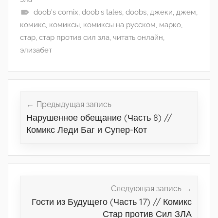
doob's comix
,
doob's tales
,
doobs
,
джеки
,
джем
,
комикс
,
комиксы
,
комиксы на русском
,
марко
,
стар
,
стар против сил зла
,
читать онлайн
,
элизабет
Навигация
по
Предыдущая запись
Нарушенное обещание (Часть 8) //
записям
Комикс Леди Баг и Супер-Кот
Следующая запись
Гости из Будущего (Часть 17) // Комикс
Стар против Сил ЗЛА