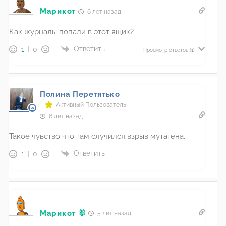
Марикот
6 лет назад
Как журналы попали в этот ящик?
Ответить
1
0
Просмотр ответов
(1)
Полина Перетятько
Активный Пользователь
6 лет назад
Такое чувство что там случился взрыв мутагена.
Ответить
1
0
Марикот 🐰
5 лет назад