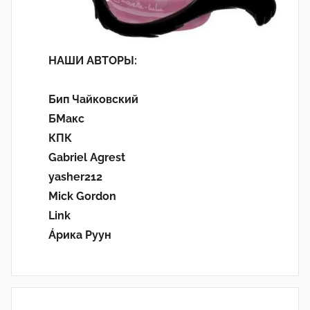
НАШИ АВТОРЫ:
Бип Чайковский
БМакс
КПК
Gabriel Agrest
yasher212
Mick Gordon
Link
Áрика Руун