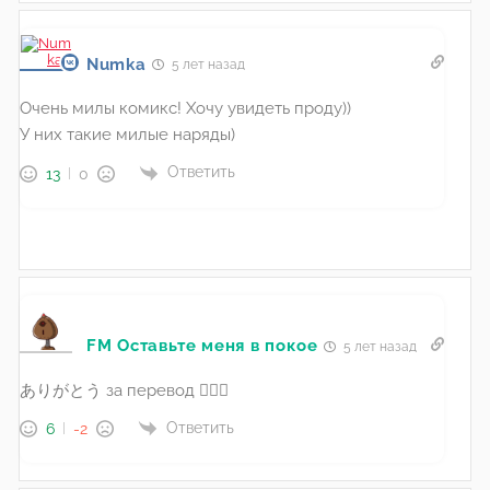
Numka
5 лет назад
Очень милы комикс! Хочу увидеть проду))
У них такие милые наряды)
Ответить
13
0
FM Оставьте меня в покое
5 лет назад
ありがとう за перевод 🙇🏻‍♂️
Ответить
6
-2