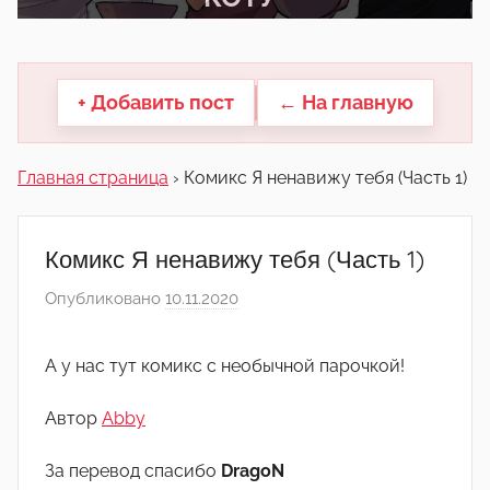
другие.
+ Добавить пост
← На главную
Главная страница
›
Комикс Я ненавижу тебя (Часть 1)
Комикс Я ненавижу тебя (Часть 1)
Опубликовано
10.11.2020
а
в
т
А у нас тут комикс с необычной парочкой!
о
р
Автор
Abby
о
м
За перевод спасибо
DragoN