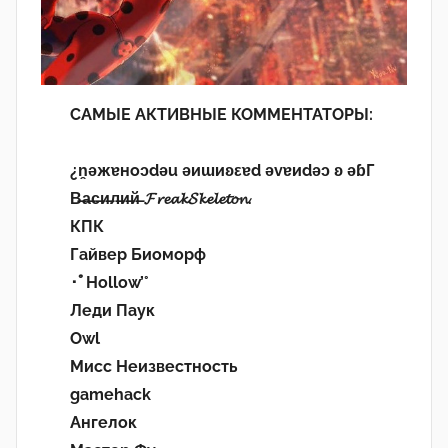
САМЫЕ АКТИВНЫЕ КОММЕНТАТОРЫ:
¿n̯ǝжɐноɔdǝu ǝиɯиʚεɐd ǝvɐиdǝɔ ʚ ǝɓГ
В̶а̶с̶и̶л̶и̶й̶ 𝓕𝓻𝓮𝓪𝓴𝓢𝓴𝓮𝓵𝓮𝓽𝓸𝓷.
КПК
Гайвер Биоморф
･ﾟHollow’°
Леди Паук
Owl
Мисс Неизвестность
gamehack
Ангелок