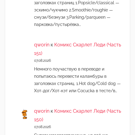
заголовках страниц 1.Popsicle/classical —
эскимо/чукчимо 2.Smoothie/roughie —
смузи/безмузи 3.Parking/parqueen —
парковка/пустырёвка…
qworin
к
Комикс Скарлет Леди (Часть
151)
07.08.2026
Немного поучаствую в переводе и
попытаюсь перевести каламбуры в
заголовках страниц. 1.Hot dog/Cold dog —
Хот-дог/Хот-кэт или Cocucka в тесте/в…
qworin
к
Комикс Скарлет Леди (Часть
150)
07.08.2026