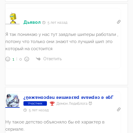
Дьявол
5 лет назад
Я так понимаю у нас тут заядлые шиперы работали ,
потому что только они знают что лучший шип это
который на состоится
Ответить
1
0
¿n̯ǝжɐноɔdǝu ǝиɯиʚεɐd ǝvɐиdǝɔ ʚ ǝɓГ
Демон ЛедиБлога 😈
Участник
5 лет назад
Ну такое детство объясняло бы её характер в
сериале.