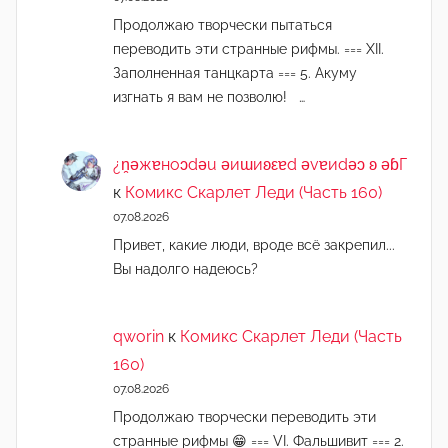
Продолжаю творчески пытаться
переводить эти странные рифмы. === XII.
Заполненная танцкарта === 5. Акуму
изгнать я вам не позволю! …
¿n̯ǝжɐноɔdǝu ǝиɯиʚεɐd ǝvɐиdǝɔ ʚ ǝɓГ
к
Комикс Скарлет Леди (Часть 160)
07.08.2026
Привет, какие люди, вроде всё закрепил...
Вы надолго надеюсь?
qworin
к
Комикс Скарлет Леди (Часть
160)
07.08.2026
Продолжаю творчески переводить эти
странные рифмы 😁 === VI. Фальшивит === 2.