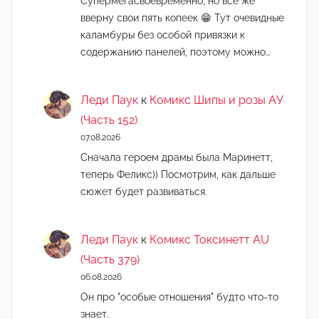
Супермегасвоевременно, но всё же
вверну свои пять копеек 😁 Тут очевидные
каламбуры без особой привязки к
содержанию панелей, поэтому можно…
Леди Паук
к
Комикс Шипы и розы АУ
(Часть 152)
07.08.2026
Сначала героем драмы была Маринетт,
теперь Феликс)) Посмотрим, как дальше
сюжет будет развиваться.
Леди Паук
к
Комикс Токсинетт AU
(Часть 379)
06.08.2026
Он про "особые отношения" будто что-то
знает.