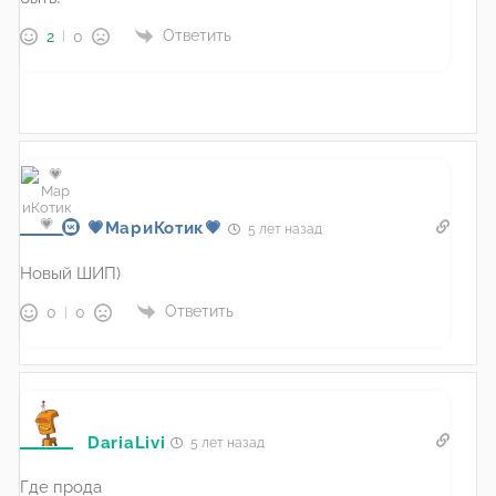
Ответить
2
0
💗МариКотик💗
5 лет назад
Новый ШИП)
Ответить
0
0
DariaLivi
5 лет назад
Где прода