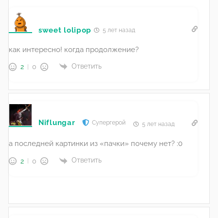
sweet lolipop
5 лет назад
как интересно! когда продолжение?
Ответить
2
0
Niflungar
Супергерой
5 лет назад
а последней картинки из «пачки» почему нет? :0
Ответить
2
0