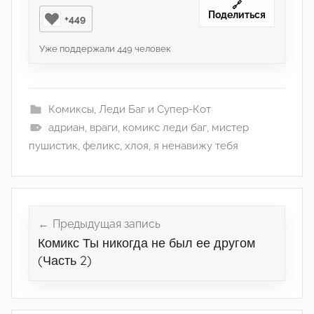
🔗
Поделиться
+449
Уже поддержали
449
человек
Комиксы
,
Леди Баг и Супер-Кот
адриан
,
враги
,
комикс леди баг
,
мистер
пушистик
,
феликс
,
хлоя
,
я ненавижу тебя
Навигация
по
Предыдущая запись
Комикс Ты никогда не был ее другом
записям
(Часть 2)