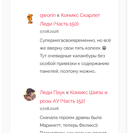
qworin
к
Комикс Скарлет
Леди (Часть 150)
07.08.2026
Супермегасвоевременно, но всё
же вверну свои пять копеек 😁
Тут очевидные каламбуры без
особой привязки к содержанию
панелей, поэтому можно…
Леди Паук
к
Комикс Шипы и
розы АУ (Часть 152)
07.08.2026
Сначала героем драмы была
Маринетт, теперь Феликс))
Посмотрим, как дальше сюжет