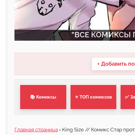
"ВСЕ КОМИКСЫ П
+ Добавить по
📚 Комиксы
⭐ ТОП комиксов
✅ З
Главная страница
›
King Size // Комикс Стар про