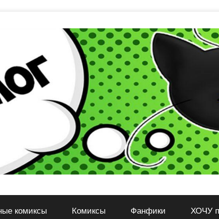
ные комиксы
Комиксы
Фанфики
ХОЧУ п