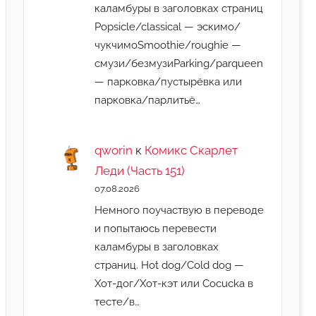
каламбуры в заголовках страниц
Popsicle/classical — эскимо/
чукчимоSmoothie/roughie —
смузи/безмузиParking/parqueen
— парковка/пустырёвка или
парковка/парлитьё…
qworin
к
Комикс Скарлет
Леди (Часть 151)
07.08.2026
Немного поучаствую в переводе
и попытаюсь перевести
каламбуры в заголовках
страниц. Hot dog/Cold dog —
Хот-дог/Хот-кэт или Cocucka в
тесте/в…