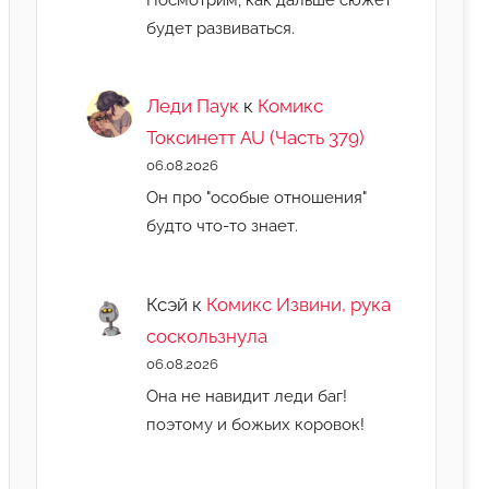
будет развиваться.
Леди Паук
к
Комикс
Токсинетт AU (Часть 379)
06.08.2026
Он про "особые отношения"
будто что-то знает.
Ксэй
к
Комикс Извини, рука
соскользнула
06.08.2026
Она не навидит леди баг!
поэтому и божьих коровок!