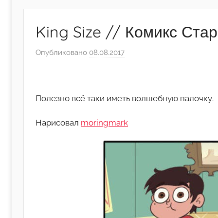
King Size // Комикс Ста
Опубликовано
08.08.2017
а
в
т
о
Полезно всё таки иметь волшебную палочку.
р
о
Нарисовал
moringmark
м
А
р
т
ё
м