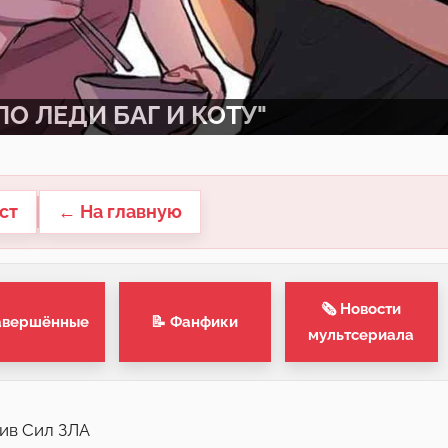
О ЛЕДИ БАГ И КОТУ"
ст
← На главную
🗞 Новости
авершённые
📝 Фанфики
мультсериала
тив Сил ЗЛА