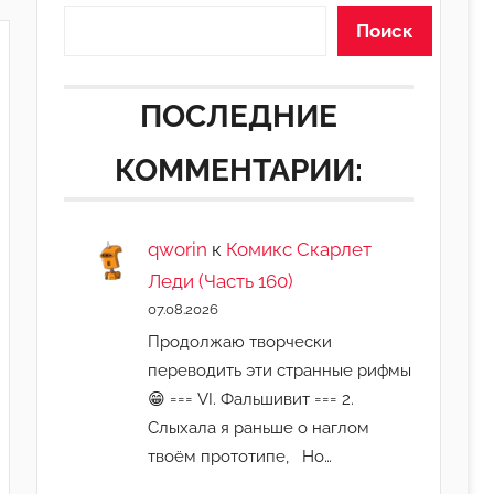
Поиск
ПОСЛЕДНИЕ
КОММЕНТАРИИ:
qworin
к
Комикс Скарлет
Леди (Часть 160)
07.08.2026
Продолжаю творчески
переводить эти странные рифмы
😁 === VI. Фальшивит === 2.
Слыхала я раньше о наглом
твоём прототипе, Но…