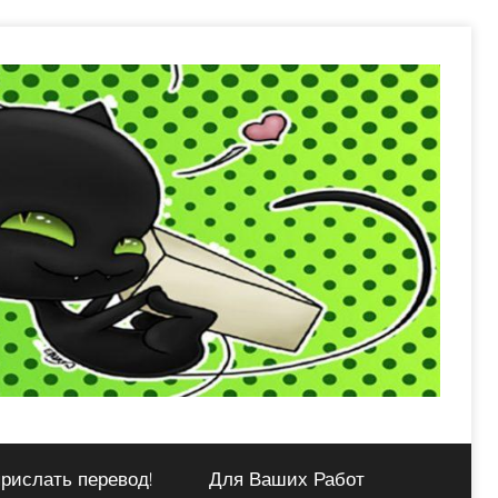
рислать перевод!
Для Ваших Работ