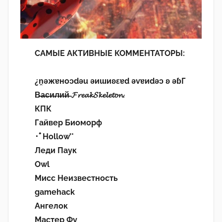
САМЫЕ АКТИВНЫЕ КОММЕНТАТОРЫ:
¿n̯ǝжɐноɔdǝu ǝиɯиʚεɐd ǝvɐиdǝɔ ʚ ǝɓГ
В̶а̶с̶и̶л̶и̶й̶ 𝓕𝓻𝓮𝓪𝓴𝓢𝓴𝓮𝓵𝓮𝓽𝓸𝓷.
КПК
Гайвер Биоморф
･ﾟHollow’°
Леди Паук
Owl
Мисс Неизвестность
gamehack
Ангелок
Мастер Фу