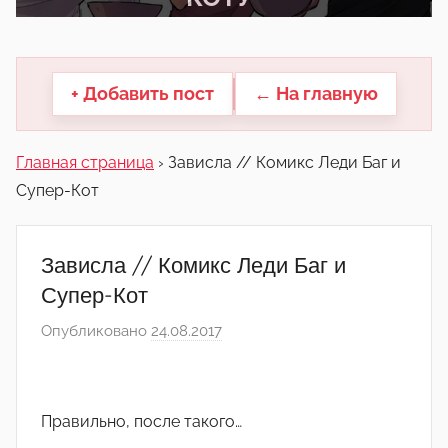
другие.
+ Добавить пост
← На главную
Главная страница
›
Зависла // Комикс Леди Баг и
Супер-Кот
Зависла // Комикс Леди Баг и
Супер-Кот
Опубликовано
24.08.2017
а
в
т
о
Правильно, после такого…
р