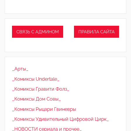
СВЯЗЬ С АДМИНОМ
ПРАВИЛА САЙТА
_Арты_
_Комиксы Undertale_
_Комиксы Гравити Фолз_
_Комиксы Дом Совы_
_Комиксы Рыцари Гвиневры
_Комиксы Удивительный Цифровой Цирк_
_НОВОСТИ сериала и прочее_