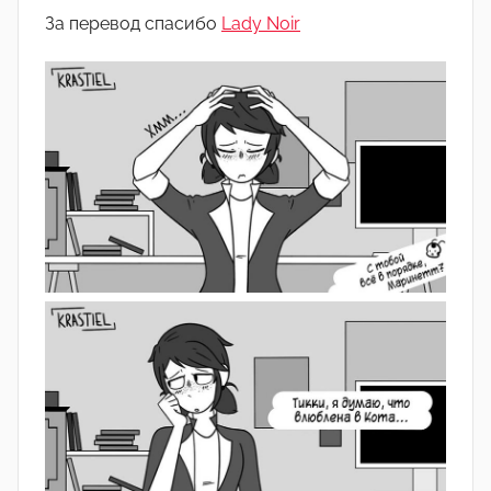
о
За перевод спасибо
Lady Noir
м
А
р
т
ё
м