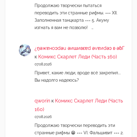
Продолжаю творчески пытаться
переводить эти странные рифмы. === XII.
Заполненная танцкарта === 5. Акуму
изгнать я вам не позволю! …
¿n̯ǝжɐноɔdǝu ǝиɯиʚεɐd ǝvɐиdǝɔ ʚ ǝɓГ
к
Комикс Скарлет Леди (Часть 160)
07.08.2026
Привет, какие люди, вроде всё закрепил...
Вы надолго надеюсь?
qworin
к
Комикс Скарлет Леди (Часть
160)
07.08.2026
Продолжаю творчески переводить эти
странные рифмы 😁 === VI. Фальшивит === 2.