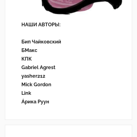
НАШИ АВТОРЫ:
Бип Чайковский
БМакс
КПК
Gabriel Agrest
yasher212
Mick Gordon
Link
Áрика Руун