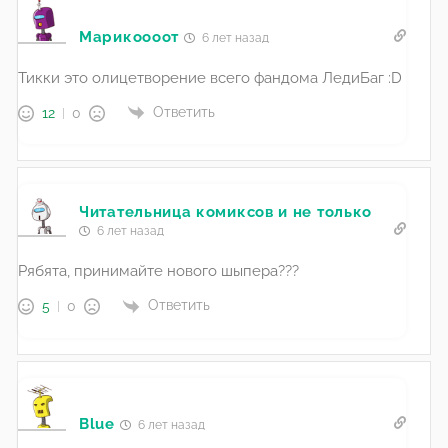
Марикоооот
6 лет назад
Тикки это олицетворение всего фандома ЛедиБаг :D
Ответить
12
0
Читательница комиксов и не только
6 лет назад
Рябята, принимайте нового шыпера???
Ответить
5
0
Blue
6 лет назад