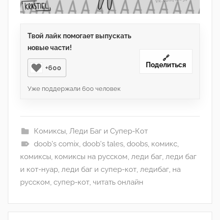
Твой лайк помогает выпускать
новые части!
🔗
Поделиться
+600
Уже поддержали
600
человек
Комиксы
,
Леди Баг и Супер-Кот
doob's comix
,
doob's tales
,
doobs
,
комикс
,
комиксы
,
комиксы на русском
,
леди баг
,
леди баг
и кот-нуар
,
леди баг и супер-кот
,
ледибаг
,
на
русском
,
супер-кот
,
читать онлайн