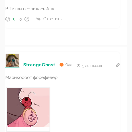
В Тикки вселилась Аля
Ответить
3
0
StrangeGhost
Олд
5 лет назад
Марикоооот форефееер