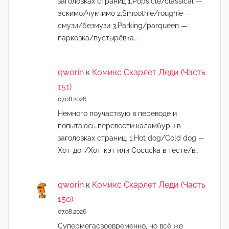
заголовках страниц 1.Popsicle/classical —
эскимо/чукчимо 2.Smoothie/roughie —
смузи/безмузи 3.Parking/parqueen —
парковка/пустырёвка…
qworin
к
Комикс Скарлет Леди (Часть
151)
07.08.2026
Немного поучаствую в переводе и
попытаюсь перевести каламбуры в
заголовках страниц. 1.Hot dog/Cold dog —
Хот-дог/Хот-кэт или Cocucka в тесте/в…
qworin
к
Комикс Скарлет Леди (Часть
150)
07.08.2026
Супермегасвоевременно, но всё же