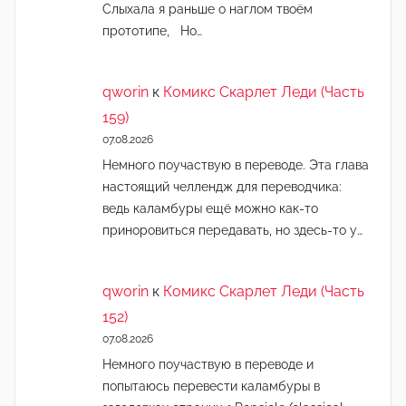
Слыхала я раньше о наглом твоём
прототипе, Но…
qworin
к
Комикс Скарлет Леди (Часть
159)
07.08.2026
Немного поучаствую в переводе. Эта глава
настоящий челлендж для переводчика:
ведь каламбуры ещё можно как-то
приноровиться передавать, но здесь-то у…
qworin
к
Комикс Скарлет Леди (Часть
152)
07.08.2026
Немного поучаствую в переводе и
попытаюсь перевести каламбуры в