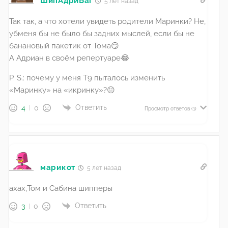
ШипАдриБаг
5 лет назад
Так так, а что хотели увидеть родители Маринки? Не,
убменя бы не было бы задних мыслей, если бы не
банановый пакетик от Тома😏
А Адриан в своём репертуаре😂
P. S.: почему у меня Т9 пыталось изменить
«Маринку» на «икринку»?😐
Ответить
4
0
Просмотр ответов
(1)
марикот
5 лет назад
ахах,Том и Сабина шипперы
Ответить
3
0