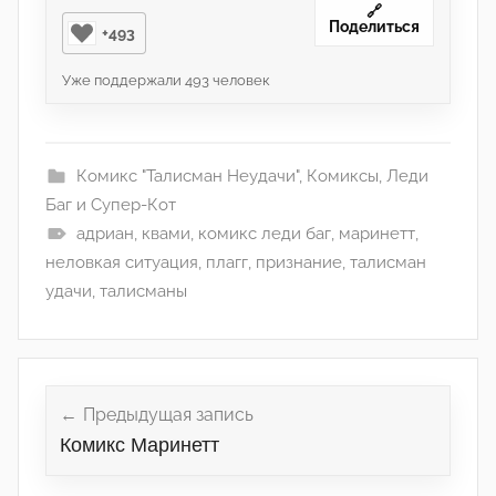
🔗
Поделиться
+493
Уже поддержали
493
человек
Комикс "Талисман Неудачи"
,
Комиксы
,
Леди
Баг и Супер-Кот
адриан
,
квами
,
комикс леди баг
,
маринетт
,
неловкая ситуация
,
плагг
,
признание
,
талисман
удачи
,
талисманы
Навигация
по
Предыдущая запись
Комикс Маринетт
записям