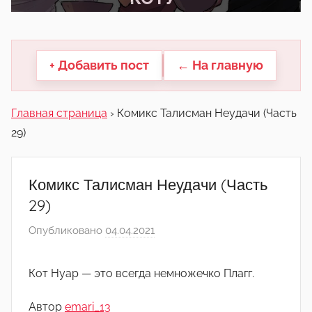
другие.
+ Добавить пост
← На главную
Главная страница
›
Комикс Талисман Неудачи (Часть
29)
Комикс Талисман Неудачи (Часть
29)
Опубликовано
04.04.2021
а
в
т
Кот Нуар — это всегда немножечко Плагг.
о
р
Автор
emari_13