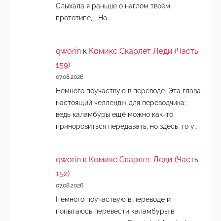
Слыхала я раньше о наглом твоём
прототипе, Но…
qworin
к
Комикс Скарлет Леди (Часть
159)
07.08.2026
Немного поучаствую в переводе. Эта глава
настоящий челлендж для переводчика:
ведь каламбуры ещё можно как-то
приноровиться передавать, но здесь-то у…
qworin
к
Комикс Скарлет Леди (Часть
152)
07.08.2026
Немного поучаствую в переводе и
попытаюсь перевести каламбуры в