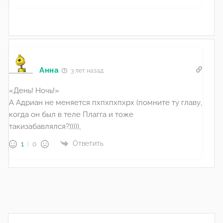
Анна
3 лет назад
«День! Ночь!»
А Адриан не меняется пхпхпхпхрх (помните ту главу,
когда он был в теле Плагга и тоже
такизабавлялся?))))),
Ответить
1
0