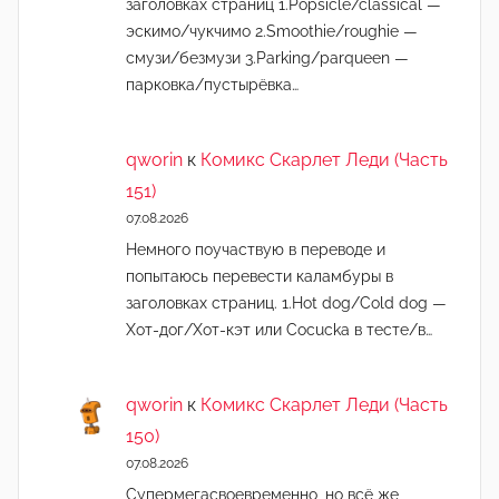
заголовках страниц 1.Popsicle/classical —
эскимо/чукчимо 2.Smoothie/roughie —
смузи/безмузи 3.Parking/parqueen —
парковка/пустырёвка…
qworin
к
Комикс Скарлет Леди (Часть
151)
07.08.2026
Немного поучаствую в переводе и
попытаюсь перевести каламбуры в
заголовках страниц. 1.Hot dog/Cold dog —
Хот-дог/Хот-кэт или Cocucka в тесте/в…
qworin
к
Комикс Скарлет Леди (Часть
150)
07.08.2026
Супермегасвоевременно, но всё же