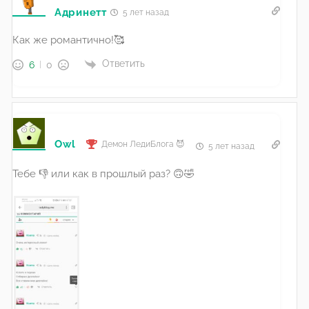
Адринетт
5 лет назад
Как же романтично!🥰
Ответить
6
0
Owl
Демон ЛедиБлога 😈
5 лет назад
Тебе 👎 или как в прошлый раз? 🙃🤣