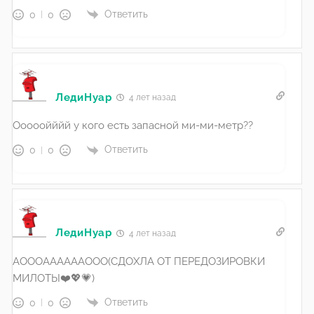
Ответить
0
0
ЛедиНуар
4 лет назад
Ооооойййй у кого есть запасной ми-ми-метр??
Ответить
0
0
ЛедиНуар
4 лет назад
АОООААААААООО(СДОХЛА ОТ ПЕРЕДОЗИРОВКИ
МИЛОТЫ❤️💖💗)
Ответить
0
0