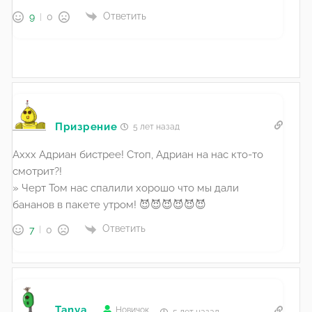
Ответить
9
0
Призрение
5 лет назад
Аххх Адриан бистрее! Стоп, Адриан на нас кто-то
смотрит?!
» Черт Том нас спалили хорошо что мы дали
бананов в пакете утром! 😈😈😈😈😈😈
Ответить
7
0
Tanya_
Новичок
5 лет назад