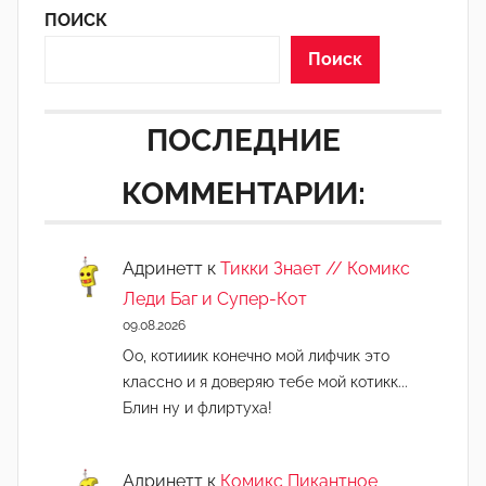
ПОИСК
Поиск
ПОСЛЕДНИЕ
КОММЕНТАРИИ:
Адринетт
к
Тикки Знает // Комикс
Леди Баг и Супер-Кот
09.08.2026
Оо, котииик конечно мой лифчик это
классно и я доверяю тебе мой котикк...
Блин ну и флиртуха!
Адринетт
к
Комикс Пикантное