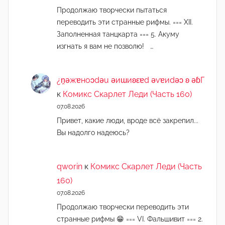
Продолжаю творчески пытаться
переводить эти странные рифмы. === XII.
Заполненная танцкарта === 5. Акуму
изгнать я вам не позволю! …
¿n̯ǝжɐноɔdǝu ǝиɯиʚεɐd ǝvɐиdǝɔ ʚ ǝɓГ
к
Комикс Скарлет Леди (Часть 160)
07.08.2026
Привет, какие люди, вроде всё закрепил...
Вы надолго надеюсь?
qworin
к
Комикс Скарлет Леди (Часть
160)
07.08.2026
Продолжаю творчески переводить эти
странные рифмы 😁 === VI. Фальшивит === 2.