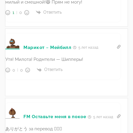
милый и смешной!😆 Прям не могу!
Ответить
1
0
Марикот ~ Мейбилл
5 лет назад
Утя! Милота! Родмтели — Шипперы!
Ответить
0
0
FM Оставьте меня в покое
5 лет назад
ありがとう за перевод 🙇🏻‍♂️