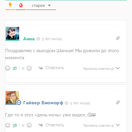
старее
Анна
5 лет назад
Поздравляю с выходом Шанхая! Мы дожили до этого
момента
Ответить
36
0
Просмотр ответов
(9)
Гайвер Биоморф
5 лет назад
Где-то я этот «день-ночь» уже видел…🤔😸
Ответить
38
0
Просмотр ответов
(4)