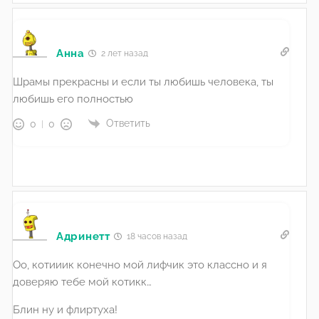
Анна
2 лет назад
Шрамы прекрасны и если ты любишь человека, ты
любишь его полностью
Ответить
0
0
Адринетт
18 часов назад
Оо, котииик конечно мой лифчик это классно и я
доверяю тебе мой котикк…
Блин ну и флиртуха!