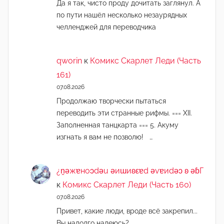
Да я так, чисто проду дочитать заглянул. А
по пути нашёл несколько незаурядных
челленджей для переводчика
qworin
к
Комикс Скарлет Леди (Часть
161)
07.08.2026
Продолжаю творчески пытаться
переводить эти странные рифмы. === XII.
Заполненная танцкарта === 5. Акуму
изгнать я вам не позволю! …
¿n̯ǝжɐноɔdǝu ǝиɯиʚεɐd ǝvɐиdǝɔ ʚ ǝɓГ
к
Комикс Скарлет Леди (Часть 160)
07.08.2026
Привет, какие люди, вроде всё закрепил...
Вы надолго надеюсь?