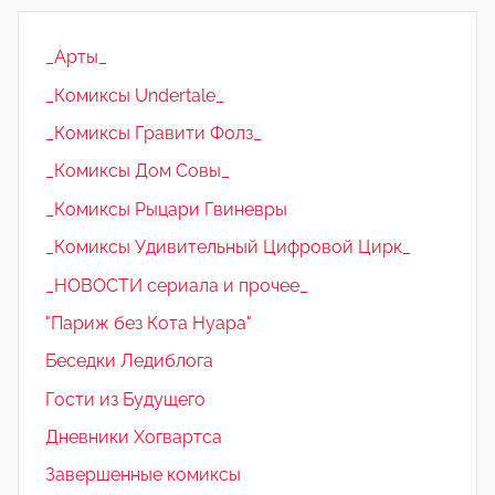
_Арты_
_Комиксы Undertale_
_Комиксы Гравити Фолз_
_Комиксы Дом Совы_
_Комиксы Рыцари Гвиневры
_Комиксы Удивительный Цифровой Цирк_
_НОВОСТИ сериала и прочее_
"Париж без Кота Нуара"
Беседки Ледиблога
Гости из Будущего
Дневники Хогвартса
Завершенные комиксы