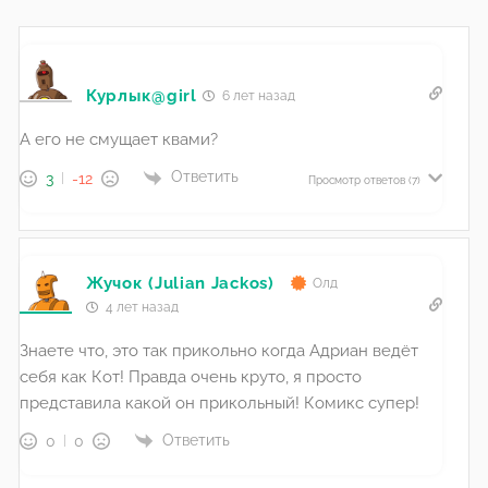
Курлык@girl
6 лет назад
А его не смущает квами?
Ответить
3
-12
Просмотр ответов
(7)
Жучок (Julian Jackos)
Олд
4 лет назад
Знаете что, это так прикольно когда Адриан ведёт
себя как Кот! Правда очень круто, я просто
представила какой он прикольный! Комикс супер!
Ответить
0
0