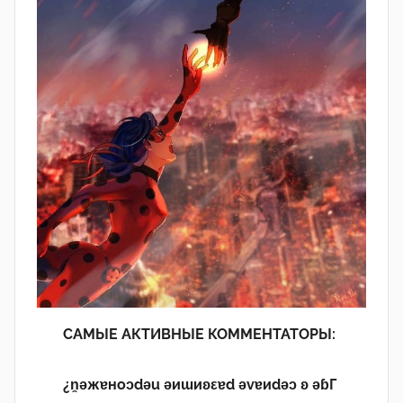
САМЫЕ АКТИВНЫЕ КОММЕНТАТОРЫ:
¿n̯ǝжɐноɔdǝu ǝиɯиʚεɐd ǝvɐиdǝɔ ʚ ǝɓГ