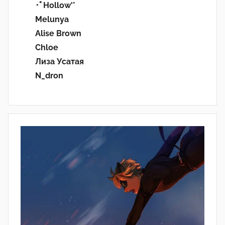
･ﾟHollow'°
Melunya
Alise Brown
Chloe
Лиза Усатая
N_dron