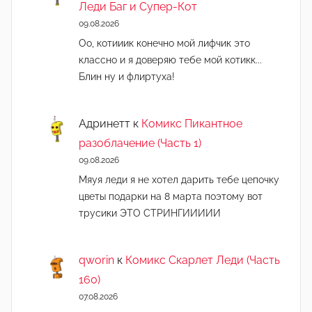
Леди Баг и Супер-Кот
09.08.2026
Оо, котииик конечно мой лифчик это
классно и я доверяю тебе мой котикк...
Блин ну и флиртуха!
Адринетт
к
Комикс Пикантное
разоблачение (Часть 1)
09.08.2026
Мяуя леди я не хотел дарить тебе цепочку
цветы подарки на 8 марта поэтому вот
трусики ЭТО СТРИНГИИИИИ
qworin
к
Комикс Скарлет Леди (Часть
160)
07.08.2026