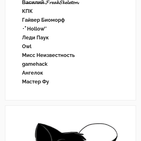
В̶а̶с̶и̶л̶и̶й̶ 𝓕𝓻𝓮𝓪𝓴𝓢𝓴𝓮𝓵𝓮𝓽𝓸𝓷.
КПК
Гайвер Биоморф
･ﾟHollow’°
Леди Паук
Owl
Мисс Неизвестность
gamehack
Ангелок
Мастер Фу