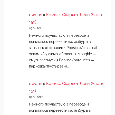
qworin
к
Комикс Скарлет Леди (Часть
152)
07.08.2026
Немного поучаствую в переводе и
попытаюсь перевести каламбуры в
заголовках страниц 1.Popsicle/classical —
эскимо/чукчимо 2.Smoothie/roughie —
смузи/безмузи 3.Parking/parqueen —
парковка/пустырёвка…
qworin
к
Комикс Скарлет Леди (Часть
151)
07.08.2026
Немного поучаствую в переводе и
попытаюсь перевести каламбуры в