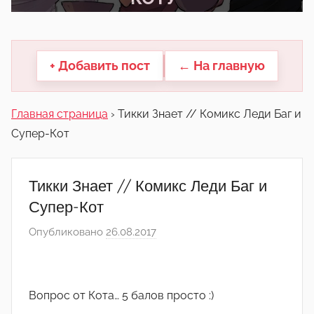
другие.
+ Добавить пост
← На главную
Главная страница
›
Тикки Знает // Комикс Леди Баг и
Супер-Кот
Тикки Знает // Комикс Леди Баг и
Супер-Кот
Опубликовано
26.08.2017
а
в
т
о
Вопрос от Кота… 5 балов просто :)
р