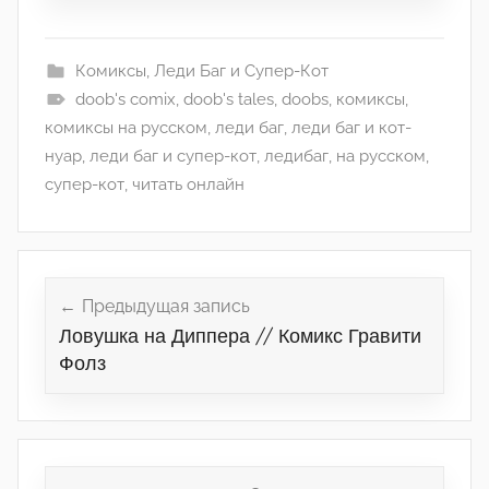
Комиксы
,
Леди Баг и Супер-Кот
doob's comix
,
doob's tales
,
doobs
,
комиксы
,
комиксы на русском
,
леди баг
,
леди баг и кот-
нуар
,
леди баг и супер-кот
,
ледибаг
,
на русском
,
супер-кот
,
читать онлайн
Навигация
по
Предыдущая запись
Ловушка на Диппера // Комикс Гравити
записям
Фолз